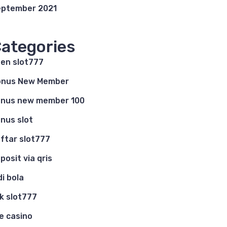
ptember 2021
ategories
en slot777
onus New Member
nus new member 100
nus slot
ftar slot777
posit via qris
di bola
nk slot777
ve casino