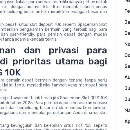
Ma
g disediakan, para pemain memiliki banyak pilihan untuk
tu, dengan adanya fitur-fitur menarik seperti bonus
Fe
iliki peluang besar untuk meraih kemenangan besar dan
Ja
 pesat, situs slot deposit 10k seperti Spaceman Slot
emberikan pengalaman bermain yang terbaik bagi para
D
dan user-friendly, para pemain dapat dengan mudah
 tanpa adanya kendala teknis.
N
anan dan privasi para
Oc
di prioritas utama bagi
S
S 10K
Au
ara pemain dapat bermain dengan tenang tanpa perlu
. Hal ini tentu menjadi nilai tambah yang membuat para
Ju
ini.
 ditawarkan, tidak heran jika Spaceman Slot QRIS 10K
Ju
rbaik di tahun 2025. Para pemain dapat merasakan sensasi
ecil dan berpeluang besar untuk mendapatkan jackpot
Ma
bergabung dan mencoba peruntungan Anda di situs slot
Ap
tang keunggulan dan kelebihan situs slot 10k seperti