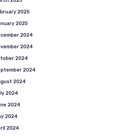
rch 2025
bruary 2025
nuary 2025
ecember 2024
ovember 2024
tober 2024
eptember 2024
gust 2024
ly 2024
ne 2024
y 2024
ril 2024