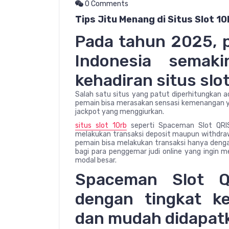
0 Comments
Tips Jitu Menang di Situs Slot 1
Pada tahun 2025, p
Indonesia semak
kehadiran situs slo
Salah satu situs yang patut diperhitungkan a
pemain bisa merasakan sensasi kemenangan y
jackpot yang menggiurkan.
situs slot 10rb
seperti Spaceman Slot QR
melakukan transaksi deposit maupun withdr
pemain bisa melakukan transaksi hanya dengan
bagi para penggemar judi online yang ingin
modal besar.
Spaceman Slot Q
dengan tingkat k
dan mudah didapat