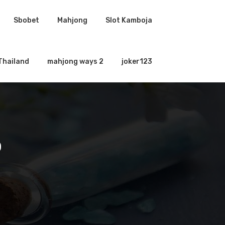
Sbobet
Mahjong
Slot Kamboja
Thailand
mahjong ways 2
joker123
b