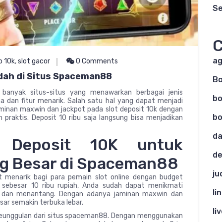
Se
C
ag
o 10k
,
slot gacor
0 Comments
udah di Situs Spaceman88
B
n banyak situs-situs yang menawarkan berbagai jenis
bo
dan fitur menarik. Salah satu hal yang dapat menjadi
aminan maxwin dan jackpot pada slot deposit 10k dengan
bo
praktis. Deposit 10 ribu saja langsung bisa menjadikan
da
t Deposit 10K untuk
de
g Besar di Spaceman88
ju
t menarik bagi para pemain slot online dengan budget
 sebesar 10 ribu rupiah, Anda sudah dapat menikmati
li
ik dan menantang. Dengan adanya jaminan maxwin dan
ar semakin terbuka lebar.
li
 keunggulan dari situs spaceman88. Dengan menggunakan