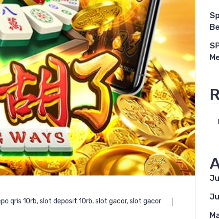
Sp
Be
SP
M
R
A
Ju
Ju
epo qris 10rb
,
slot deposit 10rb
,
slot gacor
,
slot gacor
Ma