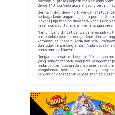
metode ini, proses deposit menjadi lebih prakt
deposit 10 ribu Anda akan langsung terverifika
Bermain slot depo 10rb dengan metode de
berbagai keuntungan bagi para pemain. Sela
jackpot juga menjadi daya tarik yang tidak bi
kesempatan untuk meraih kemenangan besar da
Namun, perlu diingat bahwa bermain judi slot o
untuk selalu bermain dengan bijak dan bertan
kemampuan finansial Anda dan selalu mengon
dan tidak terpancing emosi, Anda dapat m
harus merasa khawatir.
Dengan demikian, slot deposit 10k dengan met
yang sangat menarik bagi para penggemar jud
mulai dari kemudahan dalam proses deposit h
pengalaman bermain yang menyenangkan 
bergabung dan rasakan sensasi menjadi sultan 