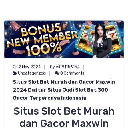
On 2 May 2024
By Ai881156154
Uncategorized
0 Comments
Situs Slot Bet Murah dan Gacor Maxwin
2024 Daftar Situs Judi Slot Bet 300
Gacor Terpercaya Indonesia
Situs Slot Bet Murah
dan Gacor Maxwin