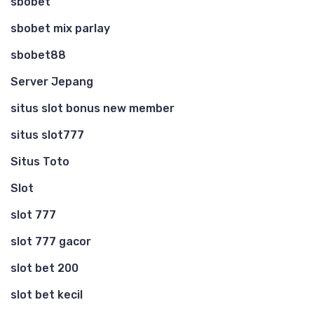
sbobet
sbobet mix parlay
sbobet88
Server Jepang
situs slot bonus new member
situs slot777
Situs Toto
Slot
slot 777
slot 777 gacor
slot bet 200
slot bet kecil