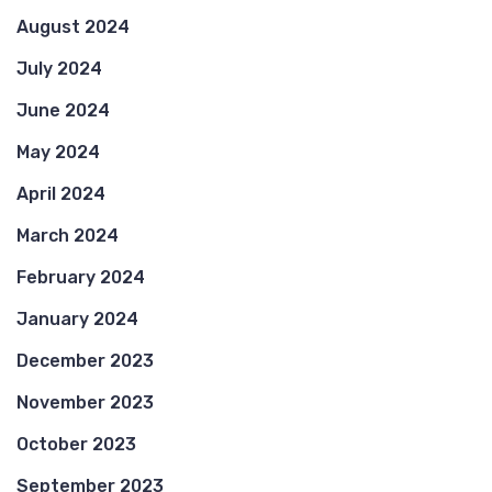
August 2024
July 2024
June 2024
May 2024
April 2024
March 2024
February 2024
January 2024
December 2023
November 2023
October 2023
September 2023