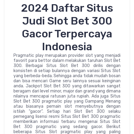
2024 Daftar Situs
Judi Slot Bet 300
Gacor Terpercaya
Indonesia
Pragmatic play merupakan provider slot yang menjadi
favorit para bettor dalam melakukan taruhan Slot Bet
300. Berbagai Situs Slot Bet 300 dirilis dengan
konsisten di setiap bulannya dengan variasi Situs Slot
yang berbeda-beda. Sehingga anda tidak mudah bosan
dan bisa mencari Game seru lainnya sesuai keinginan
anda. Jackpot Slot Bet 300 yang ditawarkan sangat
beragam dari level minor, major dan grand yang dimana
nilainya mencapai ratusan juta rupiah. Ada juga Situs
Slot Bet 300 pragmatic play yang Gampang Menang
atau biasanya pemain slot menyebutnya dengan
istilah “gacor”. Setiap hari Slot Bet 300 selaku
pemegang lisensi resmi Situs Slot Bet 300 pragmatic
memberikan informasi terbaru mengenai Situs Slot
Bet 300 pragmatic yang sedang gacor. Berikut
beberapa Situs Slot pragmatic play yang paling