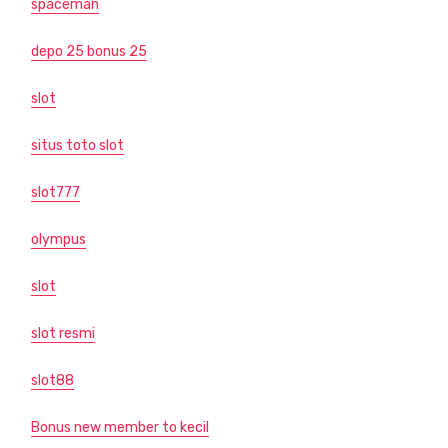
spaceman
depo 25 bonus 25
slot
situs toto slot
slot777
olympus
slot
slot resmi
slot88
Bonus new member to kecil