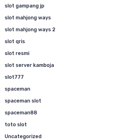
slot gampang jp
slot mahjong ways
slot mahjong ways 2
slot qris
slot resmi
slot server kamboja
slot777
spaceman
spaceman slot
spaceman88
toto slot
Uncategorized