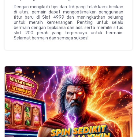
Dengan mengikuti tips dan trik yang telah kami berikan
di atas, pemain dapat mengoptimalkan penggunaan
fitur baru di Slot 4999 dan meningkatkan peluang
untuk meraih kemenangan. Penting untuk selalu
bermain dengan bijaksana dan adil, serta memilih situs
slot 200 perak yang terpercaya untuk bermain.
Selamat bermain dan semoga sukses!