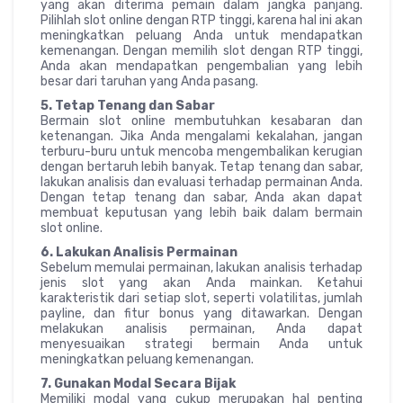
yang akan diterima pemain dalam jangka panjang.
Pilihlah slot online dengan RTP tinggi, karena hal ini akan
meningkatkan peluang Anda untuk mendapatkan
kemenangan. Dengan memilih slot dengan RTP tinggi,
Anda akan mendapatkan pengembalian yang lebih
besar dari taruhan yang Anda pasang.
5. Tetap Tenang dan Sabar
Bermain slot online membutuhkan kesabaran dan
ketenangan. Jika Anda mengalami kekalahan, jangan
terburu-buru untuk mencoba mengembalikan kerugian
dengan bertaruh lebih banyak. Tetap tenang dan sabar,
lakukan analisis dan evaluasi terhadap permainan Anda.
Dengan tetap tenang dan sabar, Anda akan dapat
membuat keputusan yang lebih baik dalam bermain
slot online.
6. Lakukan Analisis Permainan
Sebelum memulai permainan, lakukan analisis terhadap
jenis slot yang akan Anda mainkan. Ketahui
karakteristik dari setiap slot, seperti volatilitas, jumlah
payline, dan fitur bonus yang ditawarkan. Dengan
melakukan analisis permainan, Anda dapat
menyesuaikan strategi bermain Anda untuk
meningkatkan peluang kemenangan.
7. Gunakan Modal Secara Bijak
Memiliki modal yang cukup merupakan hal penting