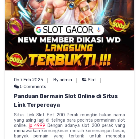
On 7 Feb 2025
By admin
Slot
0 Comments
Panduan Bermain Slot Online di Situs
Link Terpercaya
Situs Link Slot Bet 200 Perak mungkin bukan nama
yang asing lagi di telinga para pecinta permainan slot
online.
jp 4999
Dengan adanya slot 200 perak yang
menawarkan kemungkinan meraih kemenangan besar,
banyak pemain yang tertarik untuk mencoba