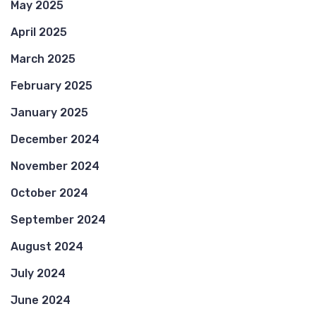
May 2025
April 2025
March 2025
February 2025
January 2025
December 2024
November 2024
October 2024
September 2024
August 2024
July 2024
June 2024