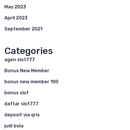
May 2023
April 2023
September 2021
Categories
agen slot777
Bonus New Member
bonus new member 100
bonus slot
daftar slot777
deposit via qris
judi bola