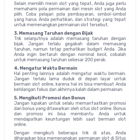
Selain memilih mesin slot yang tepat, Anda juga perlu
memahami pola permainan dari mesin slot yang Anda
pilih. Coba pelajari pola pembayaran, simbol-simbol
yang harus Anda perhatikan, dan strategi yang tepat
untuk memenangkan permainan slot tersebut.
3. Memasang Taruhan dengan Bijak
Trik selanjutnya adalah memasang taruhan dengan
bijak. Jangan terlalu gegabah dalam memasang
taruhan, namun tetap perhatikan budget Anda. Jika
Anda ingin bertaruh dengan nominal kecil, cobalah
untuk memasang taruhan sebesar 200 perak.
4. Mengatur Waktu Bermain
Hal penting lainnya adalah mengatur waktu bermain.
Jangan terlalu lama duduk di depan layar untuk
bermain slot online, karena hal ini bisa membuat Anda
kehilangan fokus dan akhirnya kalah dalam permainan.
5. Mengikuti Promosi dan Bonus
Jangan lupakan untuk selalu memanfaatkan promosi
dan bonus yang ditawarkan oleh situs slot online. Bonus
dan promosi ini bisa membantu Anda untuk
mendapatkan keuntungan lebih saat bermain slot
online.
Dengan mengikuti beberapa trik di atas, Anda
diharapkan bisa memenangkan permainan slot di Situs