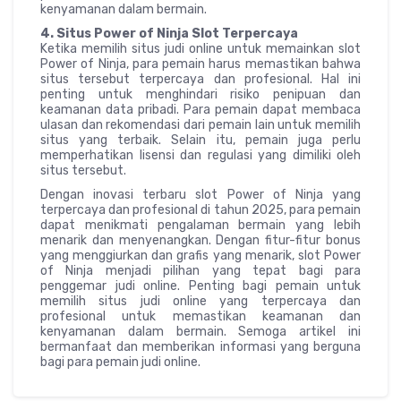
kenyamanan dalam bermain.
4. Situs Power of Ninja Slot Terpercaya
Ketika memilih situs judi online untuk memainkan slot
Power of Ninja, para pemain harus memastikan bahwa
situs tersebut terpercaya dan profesional. Hal ini
penting untuk menghindari risiko penipuan dan
keamanan data pribadi. Para pemain dapat membaca
ulasan dan rekomendasi dari pemain lain untuk memilih
situs yang terbaik. Selain itu, pemain juga perlu
memperhatikan lisensi dan regulasi yang dimiliki oleh
situs tersebut.
Dengan inovasi terbaru slot Power of Ninja yang
terpercaya dan profesional di tahun 2025, para pemain
dapat menikmati pengalaman bermain yang lebih
menarik dan menyenangkan. Dengan fitur-fitur bonus
yang menggiurkan dan grafis yang menarik, slot Power
of Ninja menjadi pilihan yang tepat bagi para
penggemar judi online. Penting bagi pemain untuk
memilih situs judi online yang terpercaya dan
profesional untuk memastikan keamanan dan
kenyamanan dalam bermain. Semoga artikel ini
bermanfaat dan memberikan informasi yang berguna
bagi para pemain judi online.