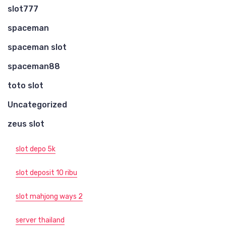
slot777
spaceman
spaceman slot
spaceman88
toto slot
Uncategorized
zeus slot
slot depo 5k
slot deposit 10 ribu
slot mahjong ways 2
server thailand