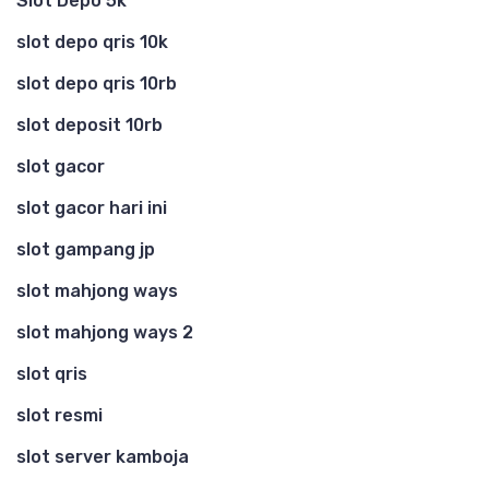
Slot Depo 5k
slot depo qris 10k
slot depo qris 10rb
slot deposit 10rb
slot gacor
slot gacor hari ini
slot gampang jp
slot mahjong ways
slot mahjong ways 2
slot qris
slot resmi
slot server kamboja