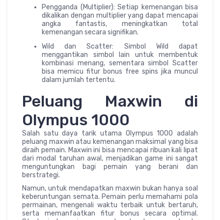
Pengganda (Multiplier): Setiap kemenangan bisa
dikalikan dengan multiplier yang dapat mencapai
angka fantastis, meningkatkan total
kemenangan secara signifikan.
Wild dan Scatter: Simbol Wild dapat
menggantikan simbol lain untuk membentuk
kombinasi menang, sementara simbol Scatter
bisa memicu fitur bonus free spins jika muncul
dalam jumlah tertentu.
Peluang Maxwin di
Olympus 1000
Salah satu daya tarik utama Olympus 1000 adalah
peluang maxwin atau kemenangan maksimal yang bisa
diraih pemain. Maxwin ini bisa mencapai ribuan kali lipat
dari modal taruhan awal, menjadikan game ini sangat
menguntungkan bagi pemain yang berani dan
berstrategi.
Namun, untuk mendapatkan maxwin bukan hanya soal
keberuntungan semata. Pemain perlu memahami pola
permainan, mengenali waktu terbaik untuk bertaruh,
serta memanfaatkan fitur bonus secara optimal.