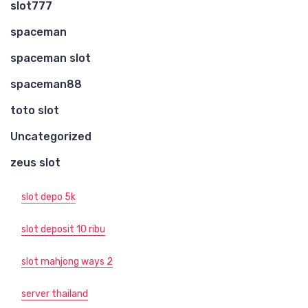
slot777
spaceman
spaceman slot
spaceman88
toto slot
Uncategorized
zeus slot
slot depo 5k
slot deposit 10 ribu
slot mahjong ways 2
server thailand