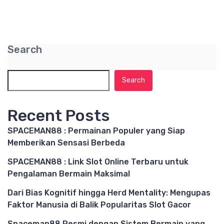
Search
Search
Recent Posts
SPACEMAN88 : Permainan Populer yang Siap
Memberikan Sensasi Berbeda
SPACEMAN88 : Link Slot Online Terbaru untuk
Pengalaman Bermain Maksimal
Dari Bias Kognitif hingga Herd Mentality: Mengupas
Faktor Manusia di Balik Popularitas Slot Gacor
Spaceman88 Resmi dengan Sistem Bermain yang