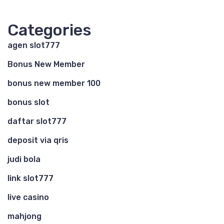
Categories
agen slot777
Bonus New Member
bonus new member 100
bonus slot
daftar slot777
deposit via qris
judi bola
link slot777
live casino
mahjong