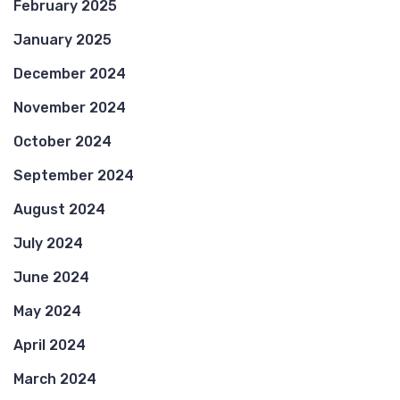
February 2025
January 2025
December 2024
November 2024
October 2024
September 2024
August 2024
July 2024
June 2024
May 2024
April 2024
March 2024