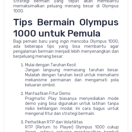
Strategi bermain yang tepat akan membantu
memaksimalkan peluang menang besar di Olympus
1000.
Tips Bermain Olympus
1000 untuk Pemula
Bagi pemain baru yang ingin mencoba Olympus 1000,
ada beberapa tips yang bisa membantu agar
pengalaman bermain menjadi lebih menyenangkan dan
berpeluang menang besar:
Mulai dengan Taruhan Kecil
Jangan langsung memasang taruhan besar.
Mulailah dengan taruhan kecil untuk memahami
mekanisme permainan dan mengamati pola
keluaran simbol.
Manfaatkan Fitur Demo
Pragmatic Play biasanya menyediakan mode
demo yang bisa digunakan untuk latihan tanpa
risiko kehilangan modal. Ini cara bagus untuk
mengenal fitur dan strategi bermain.
Perhatikan RTP dan Volatilitas
RTP (Return to Player) Olympus 1000 cukup