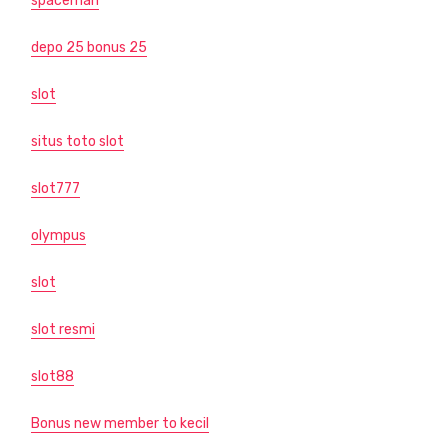
spaceman
depo 25 bonus 25
slot
situs toto slot
slot777
olympus
slot
slot resmi
slot88
Bonus new member to kecil