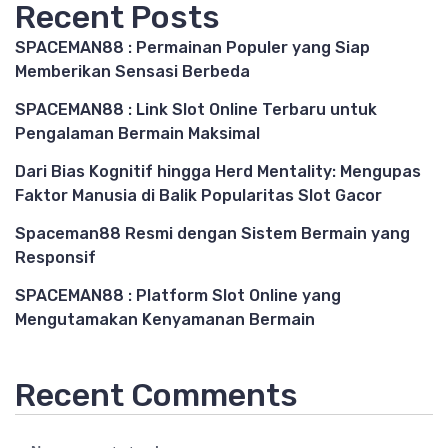
Recent Posts
SPACEMAN88 : Permainan Populer yang Siap
Memberikan Sensasi Berbeda
SPACEMAN88 : Link Slot Online Terbaru untuk
Pengalaman Bermain Maksimal
Dari Bias Kognitif hingga Herd Mentality: Mengupas
Faktor Manusia di Balik Popularitas Slot Gacor
Spaceman88 Resmi dengan Sistem Bermain yang
Responsif
SPACEMAN88 : Platform Slot Online yang
Mengutamakan Kenyamanan Bermain
Recent Comments