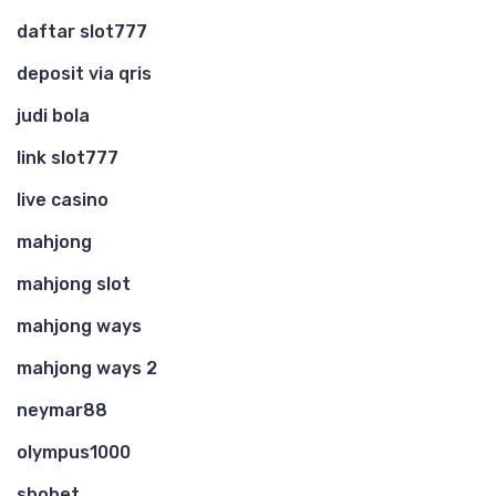
daftar slot777
deposit via qris
judi bola
link slot777
live casino
mahjong
mahjong slot
mahjong ways
mahjong ways 2
neymar88
olympus1000
sbobet