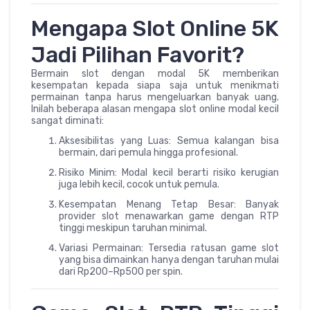
Mengapa Slot Online 5K
Jadi Pilihan Favorit?
Bermain slot dengan modal 5K memberikan
kesempatan kepada siapa saja untuk menikmati
permainan tanpa harus mengeluarkan banyak uang.
Inilah beberapa alasan mengapa slot online modal kecil
sangat diminati:
Aksesibilitas yang Luas: Semua kalangan bisa
bermain, dari pemula hingga profesional.
Risiko Minim: Modal kecil berarti risiko kerugian
juga lebih kecil, cocok untuk pemula.
Kesempatan Menang Tetap Besar: Banyak
provider slot menawarkan game dengan RTP
tinggi meskipun taruhan minimal.
Variasi Permainan: Tersedia ratusan game slot
yang bisa dimainkan hanya dengan taruhan mulai
dari Rp200–Rp500 per spin.