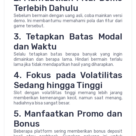
Terlebih Dahulu
Sebelum bermain dengan uang asli, coba mainkan versi
demo. Ini membantumu memahami pola dan fitur dari
game tersebut.
3. Tetapkan Batas Modal
dan Waktu
Selalu tetapkan batas berapa banyak yang ingin
dimainkan dan berapa lama. Hindari bermain terlalu
lama jika tidak mendapatkan hasil yang diharapkan.
4. Fokus pada Volatilitas
Sedang hingga Tinggi
Slot dengan volatilitas tinggi memang lebih jarang
memberikan kemenangan kecil, namun saat menang,
hadiahnya bisa sangat besar.
5. Manfaatkan Promo dan
Bonus
Beberapa platform sering memberikan bonus deposit