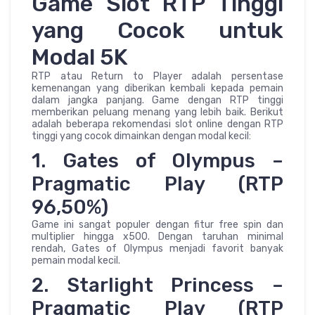
Game Slot RTP Tinggi
yang Cocok untuk
Modal 5K
RTP atau Return to Player adalah persentase
kemenangan yang diberikan kembali kepada pemain
dalam jangka panjang. Game dengan RTP tinggi
memberikan peluang menang yang lebih baik. Berikut
adalah beberapa rekomendasi slot online dengan RTP
tinggi yang cocok dimainkan dengan modal kecil:
1. Gates of Olympus –
Pragmatic Play (RTP
96,50%)
Game ini sangat populer dengan fitur free spin dan
multiplier hingga x500. Dengan taruhan minimal
rendah, Gates of Olympus menjadi favorit banyak
pemain modal kecil.
2. Starlight Princess –
Pragmatic Play (RTP