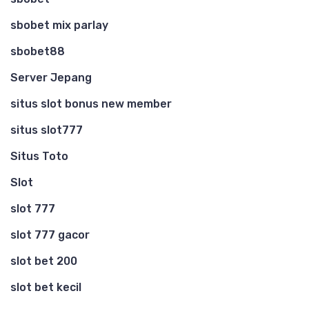
sbobet mix parlay
sbobet88
Server Jepang
situs slot bonus new member
situs slot777
Situs Toto
Slot
slot 777
slot 777 gacor
slot bet 200
slot bet kecil