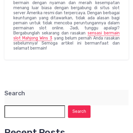
bermain dengan nyaman dan meraih kesempatan
menang luar biasa dengan bergabung di situs slot
server Amerika resmi dan terpercaya. Dengan berbagai
keuntungan yang ditawarkan, tidak ada alasan bagi
pemain untuk tidak mencoba peruntungannya dalam
permainan slot online. Jadi, tunggu apalagi?
Bergabunglah sekarang dan rasakan
sensasi bermain
slot Mahjong Wins 3
yang belum pernah Anda rasakan
sebelumnya! Semoga artikel ini bermanfaat dan
selamat bermain!
Search
Search
Recent Posts