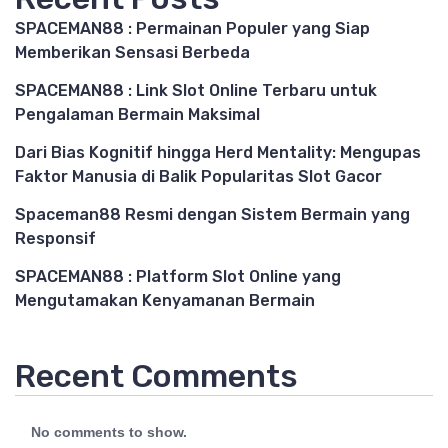
SPACEMAN88 : Permainan Populer yang Siap
Memberikan Sensasi Berbeda
SPACEMAN88 : Link Slot Online Terbaru untuk
Pengalaman Bermain Maksimal
Dari Bias Kognitif hingga Herd Mentality: Mengupas
Faktor Manusia di Balik Popularitas Slot Gacor
Spaceman88 Resmi dengan Sistem Bermain yang
Responsif
SPACEMAN88 : Platform Slot Online yang
Mengutamakan Kenyamanan Bermain
Recent Comments
No comments to show.