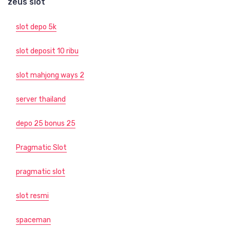
zeus slot
slot depo 5k
slot deposit 10 ribu
slot mahjong ways 2
server thailand
depo 25 bonus 25
Pragmatic Slot
pragmatic slot
slot resmi
spaceman