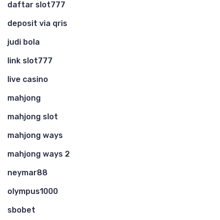
daftar slot777
deposit via qris
judi bola
link slot777
live casino
mahjong
mahjong slot
mahjong ways
mahjong ways 2
neymar88
olympus1000
sbobet