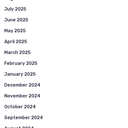
July 2025
June 2025
May 2025
April 2025
March 2025
February 2025
January 2025
December 2024
November 2024
October 2024
September 2024