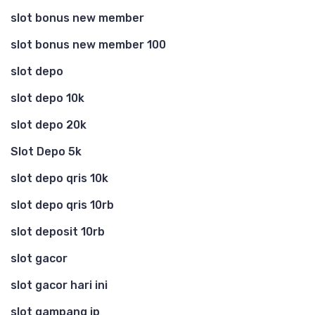
slot bonus new member
slot bonus new member 100
slot depo
slot depo 10k
slot depo 20k
Slot Depo 5k
slot depo qris 10k
slot depo qris 10rb
slot deposit 10rb
slot gacor
slot gacor hari ini
slot gampang jp