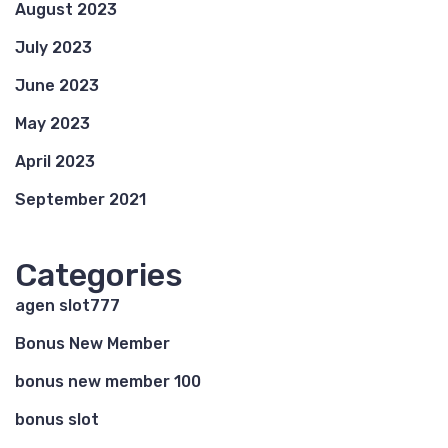
August 2023
July 2023
June 2023
May 2023
April 2023
September 2021
Categories
agen slot777
Bonus New Member
bonus new member 100
bonus slot