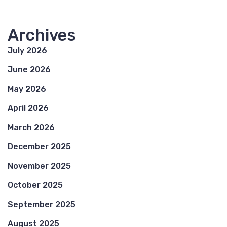
Archives
July 2026
June 2026
May 2026
April 2026
March 2026
December 2025
November 2025
October 2025
September 2025
August 2025