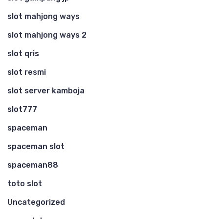
slot mahjong ways
slot mahjong ways 2
slot qris
slot resmi
slot server kamboja
slot777
spaceman
spaceman slot
spaceman88
toto slot
Uncategorized