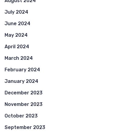
August 2024
July 2024
June 2024
May 2024
April 2024
March 2024
February 2024
January 2024
December 2023
November 2023
October 2023
September 2023