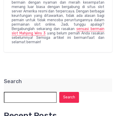
bermain dengan nyaman dan meraih kesempatan
menang luar biasa dengan bergabung di situs slot
server Amerika resmi dan terpercaya. Dengan berbagai
keuntungan yang ditawarkan, tidak ada alasan bagi
pemain untuk tidak mencoba peruntungannya dalam
permainan slot online. Jadi, tunggu apalagi?
Bergabunglah sekarang dan rasakan
sensasi bermain
slot Mahjong Wins 3
yang belum pernah Anda rasakan
sebelumnya! Semoga artikel ini bermanfaat dan
selamat bermain!
Search
Search
Recent Posts