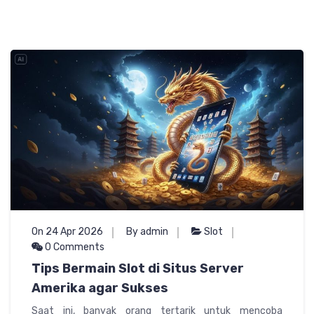
On 24 Apr 2026
By admin
Slot
0 Comments
Tips Bermain Slot di Situs Server
Amerika agar Sukses
Saat ini, banyak orang tertarik untuk mencoba