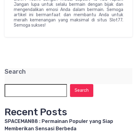
Jangan lupa untuk selalu bermain dengan bijak dan
mengendalikan emosi Anda dalam bermain. Semoga
artikel ini bermanfaat dan membantu Anda untuk
meraih kemenangan yang maksimal di situs Slot77.
Semoga sukses!
Search
Search
Recent Posts
SPACEMAN88 : Permainan Populer yang Siap
Memberikan Sensasi Berbeda