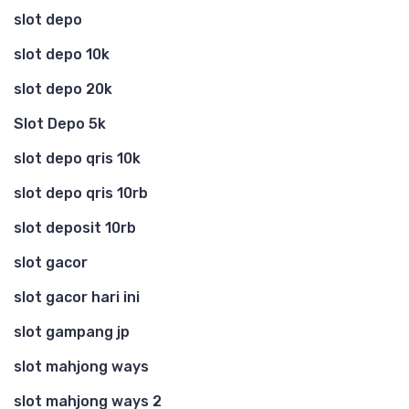
slot depo
slot depo 10k
slot depo 20k
Slot Depo 5k
slot depo qris 10k
slot depo qris 10rb
slot deposit 10rb
slot gacor
slot gacor hari ini
slot gampang jp
slot mahjong ways
slot mahjong ways 2