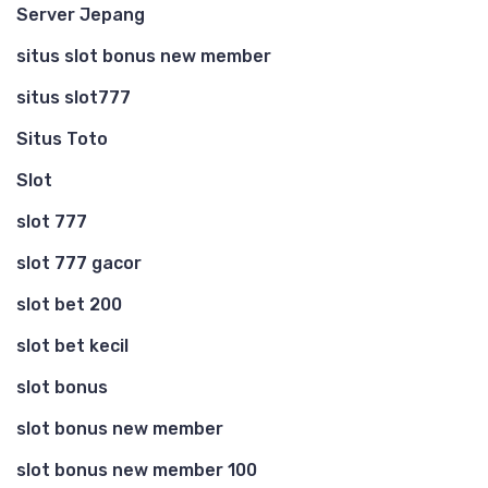
Server Jepang
situs slot bonus new member
situs slot777
Situs Toto
Slot
slot 777
slot 777 gacor
slot bet 200
slot bet kecil
slot bonus
slot bonus new member
slot bonus new member 100