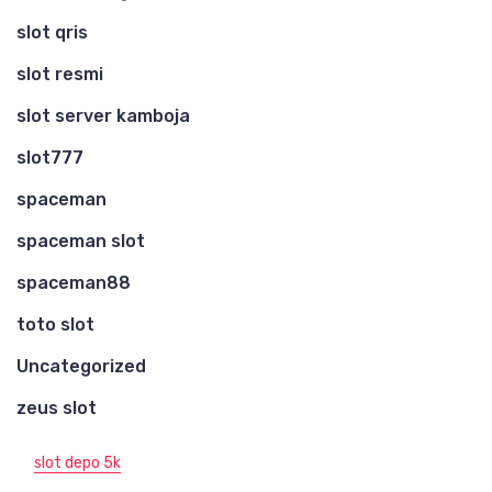
slot qris
slot resmi
slot server kamboja
slot777
spaceman
spaceman slot
spaceman88
toto slot
Uncategorized
zeus slot
slot depo 5k