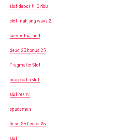
slot deposit 10 ribu
slot mahjong ways 2
server thailand
depo 25 bonus 25
Pragmatic Slot
pragmatic slot
slot resmi
spaceman
depo 25 bonus 25
slot