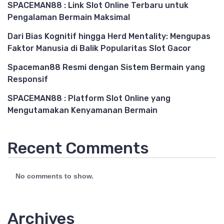
SPACEMAN88 : Link Slot Online Terbaru untuk
Pengalaman Bermain Maksimal
Dari Bias Kognitif hingga Herd Mentality: Mengupas
Faktor Manusia di Balik Popularitas Slot Gacor
Spaceman88 Resmi dengan Sistem Bermain yang
Responsif
SPACEMAN88 : Platform Slot Online yang
Mengutamakan Kenyamanan Bermain
Recent Comments
No comments to show.
Archives