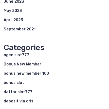
June 2023
May 2023
April 2023
September 2021
Categories
agen slot777
Bonus New Member
bonus new member 100
bonus slot
daftar slot777
deposit via qris