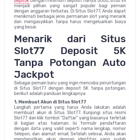
depo5k
Dengan minimum deposit hanya 5000, situs ini
menjadi pilihan yang sangat populer bagi pemain
dengan anggaran terbatas. Di Situs Slot77, Anda dapat
menikmati berbagai jenis permainan slot yang menarik
dan mengasyikkan tanpa harus mengeluarkan biaya
yang besar.
Menarik dari Situs
Slot77 Deposit 5K
Tanpa Potongan Auto
Jackpot
Sebagai pemain baru yang ingin mencoba peruntungan
di Situs Slot77 dengan deposit 5K tanpa potongan,
berikut adalah panduan lengkapnya:
1. Membuat Akun di Situs Slot77
Langkah pertama yang harus Anda lakukan adalah
membuat akun di Situs Slot77. Kunjungi situs resmi
Slot77 dan klik tombol “Daftar” yang biasanya terletak
di bagian atas halaman. Isi formulir pendaftaran
dengan data yang valid seperti nama lengkap, nomor
telepon, dan alamat email. Setelah selesai, Anda akan
mendapatkan akun dengan identitas yang sudah