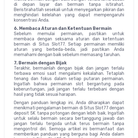
di depan layar dan bermain tanpa istirahat.
Beristirahatlah sesekali untuk menyegarkan pikiran dan
menghindari kelelahan yang dapat mempengaruhi
konsentrasi Anda.
6. Membaca Aturan dan Ketentuan Bermain
Sebelum memulai permainan, pastikan untuk
membaca dengan seksama aturan dan ketentuan
bermain di Situs Slot77. Setiap permainan memiliki
aturan yang berbeda-beda, jadi pastikan Anda
memahami dengan baik sebelum memasang taruhan.
7. Bermain dengan Bijak
Terakhir, bermainlah dengan bijak dan jangan terlalu
terbawa emosi saat mengalami kekalahan. Tetaplah
tenang dan fokus dalam setiap putaran permainan.
Ingatlah bahwa permainan slot bergantung pada
keberuntungan, jadi jangan terlalu terbebani dengan
hasil yang tidak sesuai harapan.
Dengan panduan lengkap ini, Anda diharapkan dapat
menikmati pengalaman bermain di Situs Slot77 dengan
deposit 5K tanpa potongan dengan lebih baik. Ingatlah
untuk selalu bermain secara bertanggung jawab dan
jangan terlalu tergoda untuk terus bermain tanpa
mengontrol diri. Semoga artikel ini bermanfaat dan
memberikan panduan yang berguna bagi Anda dalam