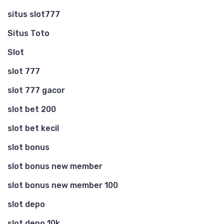
situs slot777
Situs Toto
Slot
slot 777
slot 777 gacor
slot bet 200
slot bet kecil
slot bonus
slot bonus new member
slot bonus new member 100
slot depo
slot depo 10k