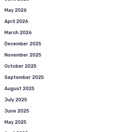
May 2026
April 2026
March 2026
December 2025
November 2025
October 2025
September 2025
August 2025
July 2025
June 2025
May 2025