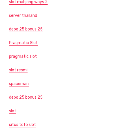
slot mahjong ways 2
server thailand
depo 25 bonus 25
Pragmatic Slot
pragmatic slot
slot resmi
spaceman
depo 25 bonus 25
slot
situs toto slot