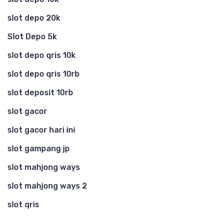
slot depo 20k
Slot Depo 5k
slot depo qris 10k
slot depo qris 10rb
slot deposit 10rb
slot gacor
slot gacor hari ini
slot gampang jp
slot mahjong ways
slot mahjong ways 2
slot qris