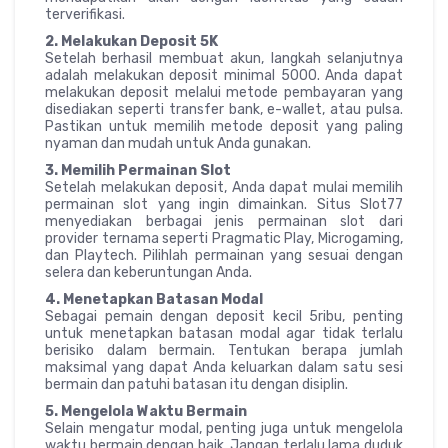
terverifikasi.
2. Melakukan Deposit 5K
Setelah berhasil membuat akun, langkah selanjutnya
adalah melakukan deposit minimal 5000. Anda dapat
melakukan deposit melalui metode pembayaran yang
disediakan seperti transfer bank, e-wallet, atau pulsa.
Pastikan untuk memilih metode deposit yang paling
nyaman dan mudah untuk Anda gunakan.
3. Memilih Permainan Slot
Setelah melakukan deposit, Anda dapat mulai memilih
permainan slot yang ingin dimainkan. Situs Slot77
menyediakan berbagai jenis permainan slot dari
provider ternama seperti Pragmatic Play, Microgaming,
dan Playtech. Pilihlah permainan yang sesuai dengan
selera dan keberuntungan Anda.
4. Menetapkan Batasan Modal
Sebagai pemain dengan deposit kecil 5ribu, penting
untuk menetapkan batasan modal agar tidak terlalu
berisiko dalam bermain. Tentukan berapa jumlah
maksimal yang dapat Anda keluarkan dalam satu sesi
bermain dan patuhi batasan itu dengan disiplin.
5. Mengelola Waktu Bermain
Selain mengatur modal, penting juga untuk mengelola
waktu bermain dengan baik. Jangan terlalu lama duduk