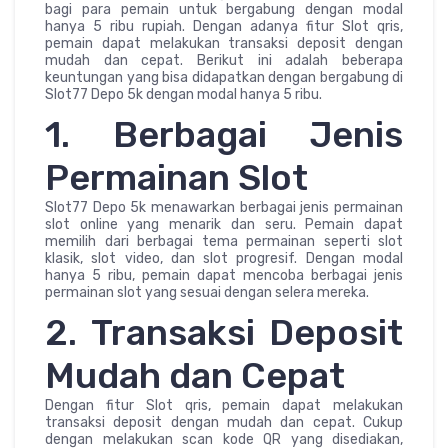
bagi para pemain untuk bergabung dengan modal
hanya 5 ribu rupiah. Dengan adanya fitur Slot qris,
pemain dapat melakukan transaksi deposit dengan
mudah dan cepat. Berikut ini adalah beberapa
keuntungan yang bisa didapatkan dengan bergabung di
Slot77 Depo 5k dengan modal hanya 5 ribu.
1. Berbagai Jenis
Permainan Slot
Slot77 Depo 5k menawarkan berbagai jenis permainan
slot online yang menarik dan seru. Pemain dapat
memilih dari berbagai tema permainan seperti slot
klasik, slot video, dan slot progresif. Dengan modal
hanya 5 ribu, pemain dapat mencoba berbagai jenis
permainan slot yang sesuai dengan selera mereka.
2. Transaksi Deposit
Mudah dan Cepat
Dengan fitur Slot qris, pemain dapat melakukan
transaksi deposit dengan mudah dan cepat. Cukup
dengan melakukan scan kode QR yang disediakan,