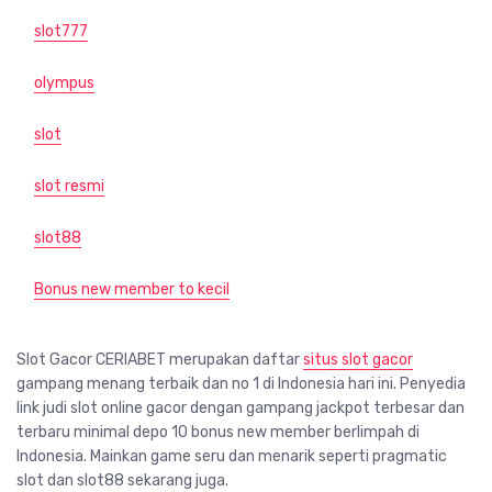
slot777
olympus
slot
slot resmi
slot88
Bonus new member to kecil
Slot Gacor CERIABET merupakan daftar
situs slot gacor
gampang menang terbaik dan no 1 di Indonesia hari ini. Penyedia
link judi slot online gacor dengan gampang jackpot terbesar dan
terbaru minimal depo 10 bonus new member berlimpah di
Indonesia. Mainkan game seru dan menarik seperti pragmatic
slot dan slot88 sekarang juga.