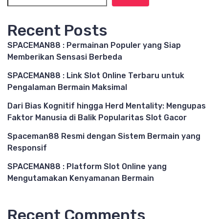
Recent Posts
SPACEMAN88 : Permainan Populer yang Siap
Memberikan Sensasi Berbeda
SPACEMAN88 : Link Slot Online Terbaru untuk
Pengalaman Bermain Maksimal
Dari Bias Kognitif hingga Herd Mentality: Mengupas
Faktor Manusia di Balik Popularitas Slot Gacor
Spaceman88 Resmi dengan Sistem Bermain yang
Responsif
SPACEMAN88 : Platform Slot Online yang
Mengutamakan Kenyamanan Bermain
Recent Comments