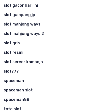
slot gacor hari ini
slot gampang jp
slot mahjong ways
slot mahjong ways 2
slot qris
slot resmi
slot server kamboja
slot777
spaceman
spaceman slot
spaceman88
toto slot