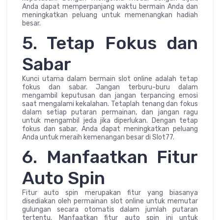
Anda dapat memperpanjang waktu bermain Anda dan
meningkatkan peluang untuk memenangkan hadiah
besar.
5. Tetap Fokus dan
Sabar
Kunci utama dalam bermain slot online adalah tetap
fokus dan sabar. Jangan terburu-buru dalam
mengambil keputusan dan jangan terpancing emosi
saat mengalami kekalahan. Tetaplah tenang dan fokus
dalam setiap putaran permainan, dan jangan ragu
untuk mengambil jeda jika diperlukan. Dengan tetap
fokus dan sabar, Anda dapat meningkatkan peluang
Anda untuk meraih kemenangan besar di Slot77.
6. Manfaatkan Fitur
Auto Spin
Fitur auto spin merupakan fitur yang biasanya
disediakan oleh permainan slot online untuk memutar
gulungan secara otomatis dalam jumlah putaran
tertentu. Manfaatkan fitur auto spin ini untuk