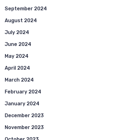
September 2024
August 2024
July 2024
June 2024
May 2024
April 2024
March 2024
February 2024
January 2024
December 2023
November 2023
October 2023