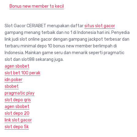
Bonus new member to kecil
Slot Gacor CERIABET merupakan daftar
situs slot gacor
gampang menang terbaik dan no 1 di Indonesia hari ini. Penyedia
link judi slot online gacor dengan gampang jackpot terbesar dan
terbaru minimal depo 10 bonus new member berlimpah di
Indonesia. Mainkan game seru dan menarik seperti pragmatic
slot dan slot88 sekarang juga.
agen sbobet
slot bet 100 perak
idn poker
sbobet
pragmatic play
slot depo qris
agen sbobet
slot depo 20
link slot gacor
slot depo 5k