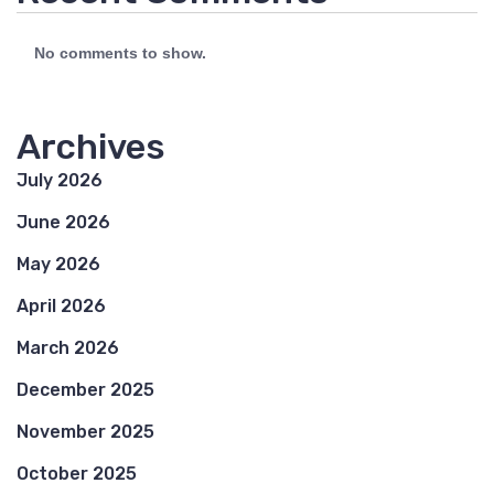
No comments to show.
Archives
July 2026
June 2026
May 2026
April 2026
March 2026
December 2025
November 2025
October 2025