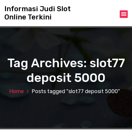
S
Informasi Judi Slot
k
Online Terkini
i
p
t
o
c
o
n
Tag Archives: slot77
t
e
deposit 5000
n
t
Home
Posts tagged "slot77 deposit 5000"