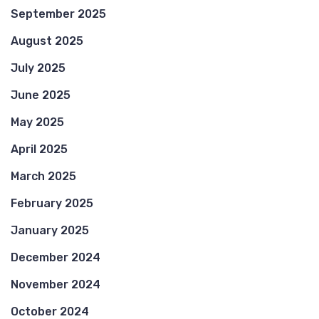
September 2025
August 2025
July 2025
June 2025
May 2025
April 2025
March 2025
February 2025
January 2025
December 2024
November 2024
October 2024