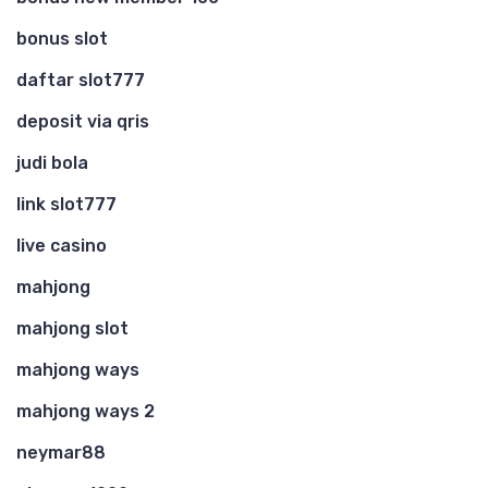
bonus slot
daftar slot777
deposit via qris
judi bola
link slot777
live casino
mahjong
mahjong slot
mahjong ways
mahjong ways 2
neymar88