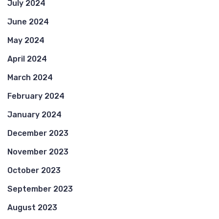
July 2024
June 2024
May 2024
April 2024
March 2024
February 2024
January 2024
December 2023
November 2023
October 2023
September 2023
August 2023