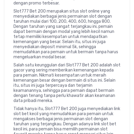
dengan promo terbesar.
Slot777 Bet 200 merupakan situs slot online yang
menyediakan berbagai jenis permainan slot dengan
taruhan mulai dari 100, 200, 400, 600, hingga 800.
Dengan taruhan yang sangat terjangkau ini, pemain
dapat bermain dengan modal yang lebih kecil namun
tetap memiliki kesempatan untuk mendapatkan
kemenangan yang besar. Selain itu, situs ini juga
menyediakan deposit minimal 5k, sehingga
memudahkan para pemain untuk bermain tanpa harus
mengeluarkan modal besar.
Salah satu keunggulan dari Slot777 Bet 200 adalah slot
gacor yang sering memberikan kemenangan kepada
para pemain. Nikmati kesempatan untuk meraih
kemenangan besar dengan bermain di situs ini. Selain
itu, situs ini juga terpercaya dan terjamin
keamanannya, sehingga para pemain dapat bermain
dengan tenang tanpa perlu khawatir akan keamanan
data pribadi mereka.
Tidak hanya itu, Slot777 Bet 200 juga menyediakan link
slot bet kecil yang memudahkan para pemain untuk
mengakses berbagai jenis permainan slot dengan
taruhan yang terjangkau. Dengan adanya link slot bet
kecil ini, para pemain bisa memilih permainan slot