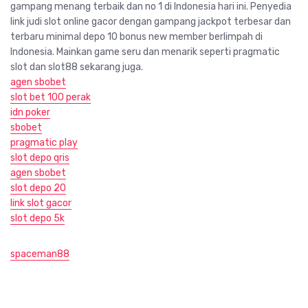
gampang menang terbaik dan no 1 di Indonesia hari ini. Penyedia
link judi slot online gacor dengan gampang jackpot terbesar dan
terbaru minimal depo 10 bonus new member berlimpah di
Indonesia. Mainkan game seru dan menarik seperti pragmatic
slot dan slot88 sekarang juga.
agen sbobet
slot bet 100 perak
idn poker
sbobet
pragmatic play
slot depo qris
agen sbobet
slot depo 20
link slot gacor
slot depo 5k
spaceman88