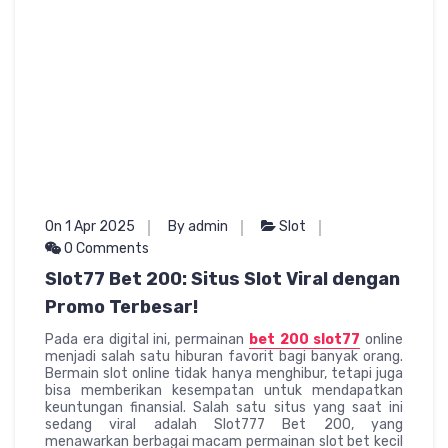
On 1 Apr 2025
By admin
Slot
0 Comments
Slot77 Bet 200: Situs Slot Viral dengan
Promo Terbesar!
Pada era digital ini, permainan
bet 200 slot77
online
menjadi salah satu hiburan favorit bagi banyak orang.
Bermain slot online tidak hanya menghibur, tetapi juga
bisa memberikan kesempatan untuk mendapatkan
keuntungan finansial. Salah satu situs yang saat ini
sedang viral adalah Slot777 Bet 200, yang
menawarkan berbagai macam permainan slot bet kecil