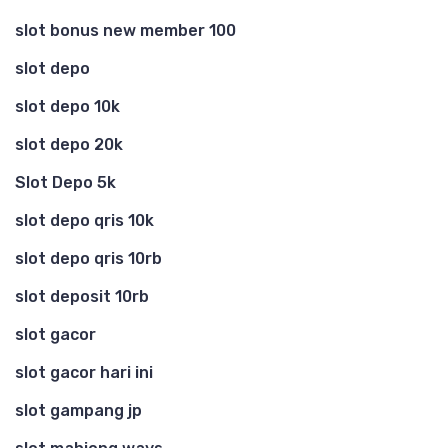
slot bonus new member 100
slot depo
slot depo 10k
slot depo 20k
Slot Depo 5k
slot depo qris 10k
slot depo qris 10rb
slot deposit 10rb
slot gacor
slot gacor hari ini
slot gampang jp