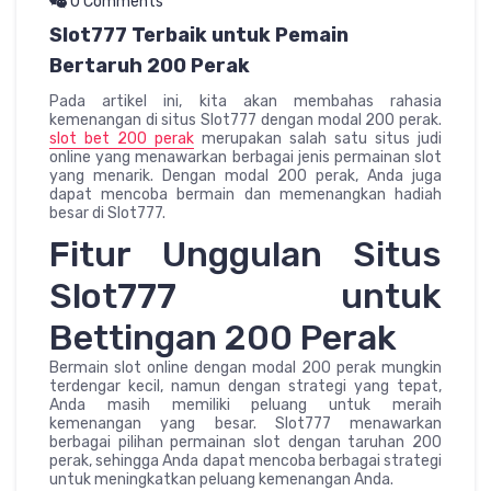
0 Comments
Slot777 Terbaik untuk Pemain
Bertaruh 200 Perak
Pada artikel ini, kita akan membahas rahasia
kemenangan di situs Slot777 dengan modal 200 perak.
slot bet 200 perak
merupakan salah satu situs judi
online yang menawarkan berbagai jenis permainan slot
yang menarik. Dengan modal 200 perak, Anda juga
dapat mencoba bermain dan memenangkan hadiah
besar di Slot777.
Fitur Unggulan Situs
Slot777 untuk
Bettingan 200 Perak
Bermain slot online dengan modal 200 perak mungkin
terdengar kecil, namun dengan strategi yang tepat,
Anda masih memiliki peluang untuk meraih
kemenangan yang besar. Slot777 menawarkan
berbagai pilihan permainan slot dengan taruhan 200
perak, sehingga Anda dapat mencoba berbagai strategi
untuk meningkatkan peluang kemenangan Anda.