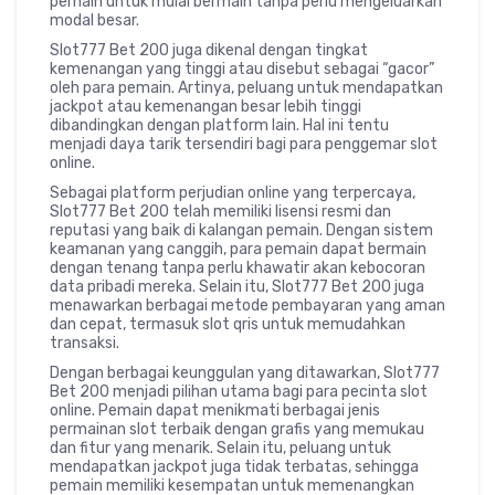
pemain untuk mulai bermain tanpa perlu mengeluarkan
modal besar.
Slot777 Bet 200 juga dikenal dengan tingkat
kemenangan yang tinggi atau disebut sebagai “gacor”
oleh para pemain. Artinya, peluang untuk mendapatkan
jackpot atau kemenangan besar lebih tinggi
dibandingkan dengan platform lain. Hal ini tentu
menjadi daya tarik tersendiri bagi para penggemar slot
online.
Sebagai platform perjudian online yang terpercaya,
Slot777 Bet 200 telah memiliki lisensi resmi dan
reputasi yang baik di kalangan pemain. Dengan sistem
keamanan yang canggih, para pemain dapat bermain
dengan tenang tanpa perlu khawatir akan kebocoran
data pribadi mereka. Selain itu, Slot777 Bet 200 juga
menawarkan berbagai metode pembayaran yang aman
dan cepat, termasuk slot qris untuk memudahkan
transaksi.
Dengan berbagai keunggulan yang ditawarkan, Slot777
Bet 200 menjadi pilihan utama bagi para pecinta slot
online. Pemain dapat menikmati berbagai jenis
permainan slot terbaik dengan grafis yang memukau
dan fitur yang menarik. Selain itu, peluang untuk
mendapatkan jackpot juga tidak terbatas, sehingga
pemain memiliki kesempatan untuk memenangkan