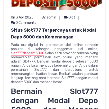
On 3 Apr 2025
By admin
Slot
0 Comments
Situs Slot777 Terpercaya untuk Modal
Depo 5000 dan Kemenangan
Pada era digital ini, permainan slot online semakin
populer di kalangan penggemar judi online.
slot777deposit 5000
Salah satu provider terkenal yang
menawarkan permainan slot online yang menarik
adalah Slot777. Dengan modal deposit sebesar 5000
rupiah, Anda bisa mencoba keberuntungan Anda dalam
permainan Slot777 dan berpotensi untuk
memenangkan hadiah besar. Berikut adalah panduan
lengkap tentang cara bermain Slot777 dengan modal
deposit 5000 dan menang besar.
Bermain Slot777
dengan Modal Depo