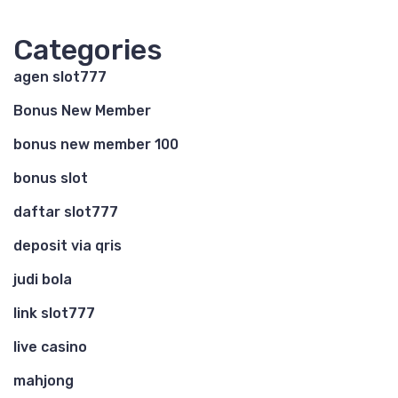
Categories
agen slot777
Bonus New Member
bonus new member 100
bonus slot
daftar slot777
deposit via qris
judi bola
link slot777
live casino
mahjong