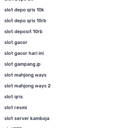
slot depo qris 10k
slot depo qris 10rb
slot deposit 10rb
slot gacor
slot gacor hari ini
slot gampang jp
slot mahjong ways
slot mahjong ways 2
slot qris
slot resmi
slot server kamboja