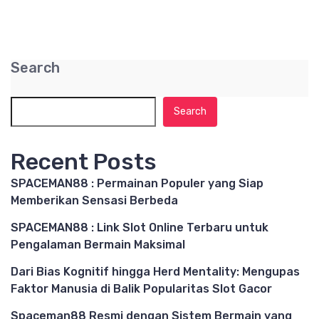
Search
Search
Recent Posts
SPACEMAN88 : Permainan Populer yang Siap
Memberikan Sensasi Berbeda
SPACEMAN88 : Link Slot Online Terbaru untuk
Pengalaman Bermain Maksimal
Dari Bias Kognitif hingga Herd Mentality: Mengupas
Faktor Manusia di Balik Popularitas Slot Gacor
Spaceman88 Resmi dengan Sistem Bermain yang