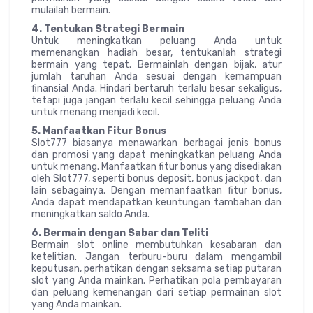
mulailah bermain.
4. Tentukan Strategi Bermain
Untuk meningkatkan peluang Anda untuk
memenangkan hadiah besar, tentukanlah strategi
bermain yang tepat. Bermainlah dengan bijak, atur
jumlah taruhan Anda sesuai dengan kemampuan
finansial Anda. Hindari bertaruh terlalu besar sekaligus,
tetapi juga jangan terlalu kecil sehingga peluang Anda
untuk menang menjadi kecil.
5. Manfaatkan Fitur Bonus
Slot777 biasanya menawarkan berbagai jenis bonus
dan promosi yang dapat meningkatkan peluang Anda
untuk menang. Manfaatkan fitur bonus yang disediakan
oleh Slot777, seperti bonus deposit, bonus jackpot, dan
lain sebagainya. Dengan memanfaatkan fitur bonus,
Anda dapat mendapatkan keuntungan tambahan dan
meningkatkan saldo Anda.
6. Bermain dengan Sabar dan Teliti
Bermain slot online membutuhkan kesabaran dan
ketelitian. Jangan terburu-buru dalam mengambil
keputusan, perhatikan dengan seksama setiap putaran
slot yang Anda mainkan. Perhatikan pola pembayaran
dan peluang kemenangan dari setiap permainan slot
yang Anda mainkan.