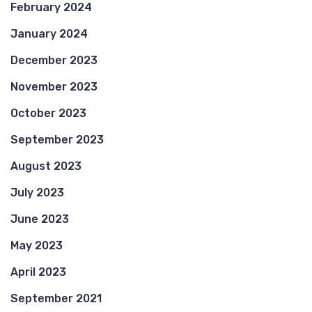
February 2024
January 2024
December 2023
November 2023
October 2023
September 2023
August 2023
July 2023
June 2023
May 2023
April 2023
September 2021