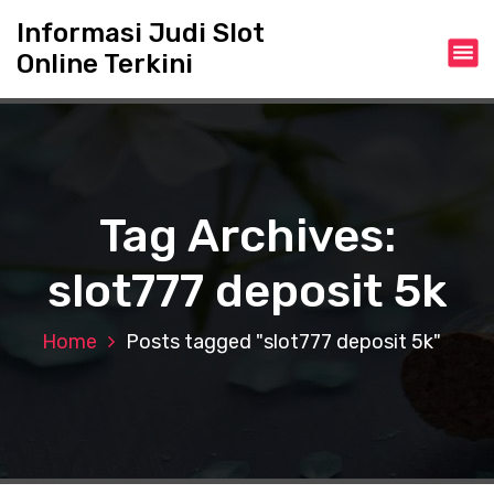
S
Informasi Judi Slot
k
Online Terkini
i
p
t
o
c
o
n
Tag Archives:
t
e
slot777 deposit 5k
n
t
Home
Posts tagged "slot777 deposit 5k"