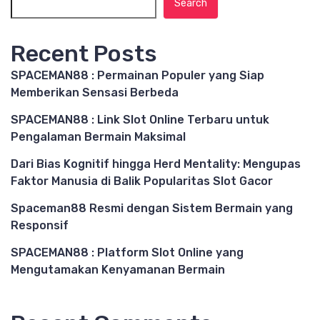
Search
Recent Posts
SPACEMAN88 : Permainan Populer yang Siap
Memberikan Sensasi Berbeda
SPACEMAN88 : Link Slot Online Terbaru untuk
Pengalaman Bermain Maksimal
Dari Bias Kognitif hingga Herd Mentality: Mengupas
Faktor Manusia di Balik Popularitas Slot Gacor
Spaceman88 Resmi dengan Sistem Bermain yang
Responsif
SPACEMAN88 : Platform Slot Online yang
Mengutamakan Kenyamanan Bermain