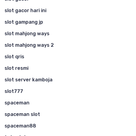
slot gacor hari ini
slot gampang jp
slot mahjong ways
slot mahjong ways 2
slot qris
slot resmi
slot server kamboja
slot777
spaceman
spaceman slot
spaceman88