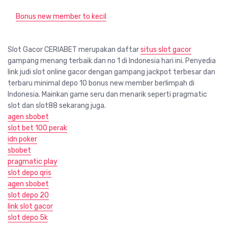
Bonus new member to kecil
Slot Gacor CERIABET merupakan daftar
situs slot gacor
gampang menang terbaik dan no 1 di Indonesia hari ini. Penyedia
link judi slot online gacor dengan gampang jackpot terbesar dan
terbaru minimal depo 10 bonus new member berlimpah di
Indonesia. Mainkan game seru dan menarik seperti pragmatic
slot dan slot88 sekarang juga.
agen sbobet
slot bet 100 perak
idn poker
sbobet
pragmatic play
slot depo qris
agen sbobet
slot depo 20
link slot gacor
slot depo 5k