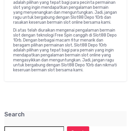
adalah pilihan yang tepat bagi para pecinta permainan
slot yang ingin mendapatkan pengalaman bermain
yang menyenangkan dan menguntungkan. Jadi, jangan
ragu untuk bergabung dengan Slot88 Depo 10rb dan
rasakan keseruan bermain slot online bersama kami.
Di atas telah diuraikan mengenai pengalaman bermain
slot dengan teknologi Free Spin canggih di Slot88 Depo
10rb. Dengan berbagai macam fitur menarik dan
beragam pilihan permainan slot, Slot88 Depo 10rb
adalah pilihan yang tepat bagi para pemain yang ingin
mendapatkan pengalaman bermain slot online yang
mengasyikkan dan menguntungkan. Jadi, jangan ragu
untuk bergabung dengan Slot88 Depo 10rb dan nikmati
keseruan bermain slot bersama kami.
Search