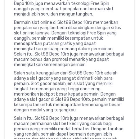
Depo 10rb juga menawarkan teknologi Free Spin
canggih yang membuat pengalaman bermain slot
menjadi lebih seru dan menguntungkan.
Bermain slot online di Slot88 Depo 10rb memberikan
pengalaman yang berbeda dibandingkan dengan situs
slot online lainnya. Dengan teknologi Free Spin yang
canggih, pemain memiliki kesempatan untuk
mendapatkan putaran gratis yang dapat
meningkatkan peluang menang dalam permainan.
Selain itu, Slot88 Depo 10rb juga menawarkan berbagai
macam bonus dan promosi menarik yang dapat
meningkatkan kemenangan pemain.
Salah satu keunggulan dari Slot88 Depo 10rb adalah
adanya slot gacor yang sangat diminati oleh para
pemain. Slot gacor adalah jenis slot yang memiliki
tingkat kemenangan yang tinggi dan sering
memberikan jackpot besar kepada pemain. Dengan
adanya slot gacor di Slot88 Depo 10rb, pemain memiliki
kesempatan untuk mendapatkan kemenangan besar
dengan modal yang terjangkau.
Selain itu, Slot88 Depo 10rb juga menawarkan berbagai
macam permainan slot bet kecil yang cocok bagi
pemain yang memiliki modal terbatas. Dengan taruhan
yang rendah, pemain dapat bermain dengan lebih