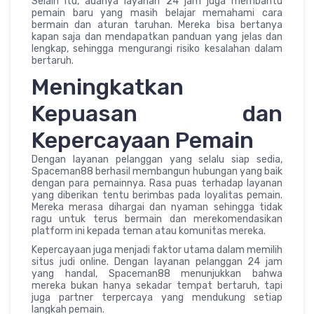
Selain itu, adanya layanan 24 jam juga membantu
pemain baru yang masih belajar memahami cara
bermain dan aturan taruhan. Mereka bisa bertanya
kapan saja dan mendapatkan panduan yang jelas dan
lengkap, sehingga mengurangi risiko kesalahan dalam
bertaruh.
Meningkatkan
Kepuasan dan
Kepercayaan Pemain
Dengan layanan pelanggan yang selalu siap sedia,
Spaceman88 berhasil membangun hubungan yang baik
dengan para pemainnya. Rasa puas terhadap layanan
yang diberikan tentu berimbas pada loyalitas pemain.
Mereka merasa dihargai dan nyaman sehingga tidak
ragu untuk terus bermain dan merekomendasikan
platform ini kepada teman atau komunitas mereka.
Kepercayaan juga menjadi faktor utama dalam memilih
situs judi online. Dengan layanan pelanggan 24 jam
yang handal, Spaceman88 menunjukkan bahwa
mereka bukan hanya sekadar tempat bertaruh, tapi
juga partner terpercaya yang mendukung setiap
langkah pemain.