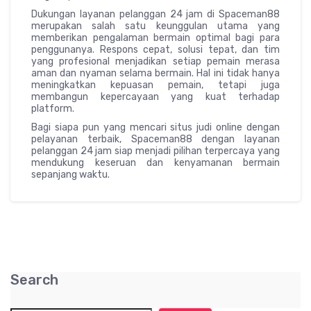
Dukungan layanan pelanggan 24 jam di Spaceman88
merupakan salah satu keunggulan utama yang
memberikan pengalaman bermain optimal bagi para
penggunanya. Respons cepat, solusi tepat, dan tim
yang profesional menjadikan setiap pemain merasa
aman dan nyaman selama bermain. Hal ini tidak hanya
meningkatkan kepuasan pemain, tetapi juga
membangun kepercayaan yang kuat terhadap
platform.
Bagi siapa pun yang mencari situs judi online dengan
pelayanan terbaik, Spaceman88 dengan layanan
pelanggan 24 jam siap menjadi pilihan terpercaya yang
mendukung keseruan dan kenyamanan bermain
sepanjang waktu.
Search