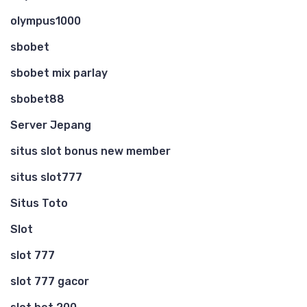
olympus1000
sbobet
sbobet mix parlay
sbobet88
Server Jepang
situs slot bonus new member
situs slot777
Situs Toto
Slot
slot 777
slot 777 gacor