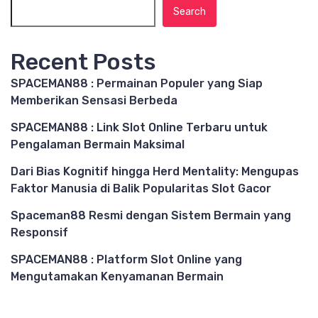
Search
Recent Posts
SPACEMAN88 : Permainan Populer yang Siap
Memberikan Sensasi Berbeda
SPACEMAN88 : Link Slot Online Terbaru untuk
Pengalaman Bermain Maksimal
Dari Bias Kognitif hingga Herd Mentality: Mengupas
Faktor Manusia di Balik Popularitas Slot Gacor
Spaceman88 Resmi dengan Sistem Bermain yang
Responsif
SPACEMAN88 : Platform Slot Online yang
Mengutamakan Kenyamanan Bermain