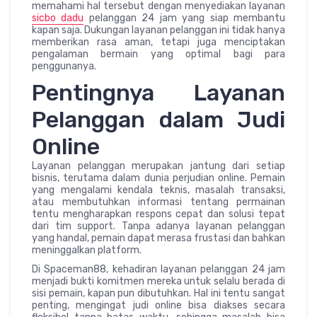
memahami hal tersebut dengan menyediakan layanan
sicbo dadu
pelanggan 24 jam yang siap membantu
kapan saja. Dukungan layanan pelanggan ini tidak hanya
memberikan rasa aman, tetapi juga menciptakan
pengalaman bermain yang optimal bagi para
penggunanya.
Pentingnya Layanan
Pelanggan dalam Judi
Online
Layanan pelanggan merupakan jantung dari setiap
bisnis, terutama dalam dunia perjudian online. Pemain
yang mengalami kendala teknis, masalah transaksi,
atau membutuhkan informasi tentang permainan
tentu mengharapkan respons cepat dan solusi tepat
dari tim support. Tanpa adanya layanan pelanggan
yang handal, pemain dapat merasa frustasi dan bahkan
meninggalkan platform.
Di Spaceman88, kehadiran layanan pelanggan 24 jam
menjadi bukti komitmen mereka untuk selalu berada di
sisi pemain, kapan pun dibutuhkan. Hal ini tentu sangat
penting, mengingat judi online bisa diakses secara