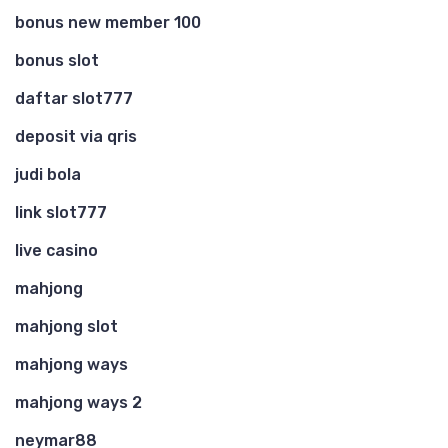
bonus new member 100
bonus slot
daftar slot777
deposit via qris
judi bola
link slot777
live casino
mahjong
mahjong slot
mahjong ways
mahjong ways 2
neymar88