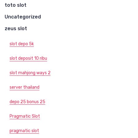
toto slot
Uncategorized
zeus slot
slot depo 5k
slot deposit 10 ribu
slot mahjong ways 2
server thailand
depo 25 bonus 25
Pragmatic Slot
pragmatic slot