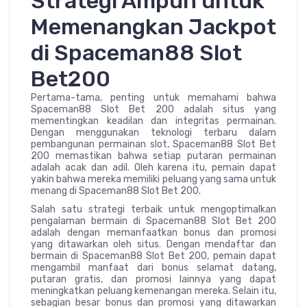
Strategi Ampuh untuk
Memenangkan Jackpot
di Spaceman88 Slot
Bet200
Pertama-tama, penting untuk memahami bahwa
Spaceman88 Slot Bet 200 adalah situs yang
mementingkan keadilan dan integritas permainan.
Dengan menggunakan teknologi terbaru dalam
pembangunan permainan slot, Spaceman88 Slot Bet
200 memastikan bahwa setiap putaran permainan
adalah acak dan adil. Oleh karena itu, pemain dapat
yakin bahwa mereka memiliki peluang yang sama untuk
menang di Spaceman88 Slot Bet 200.
Salah satu strategi terbaik untuk mengoptimalkan
pengalaman bermain di Spaceman88 Slot Bet 200
adalah dengan memanfaatkan bonus dan promosi
yang ditawarkan oleh situs. Dengan mendaftar dan
bermain di Spaceman88 Slot Bet 200, pemain dapat
mengambil manfaat dari bonus selamat datang,
putaran gratis, dan promosi lainnya yang dapat
meningkatkan peluang kemenangan mereka. Selain itu,
sebagian besar bonus dan promosi yang ditawarkan