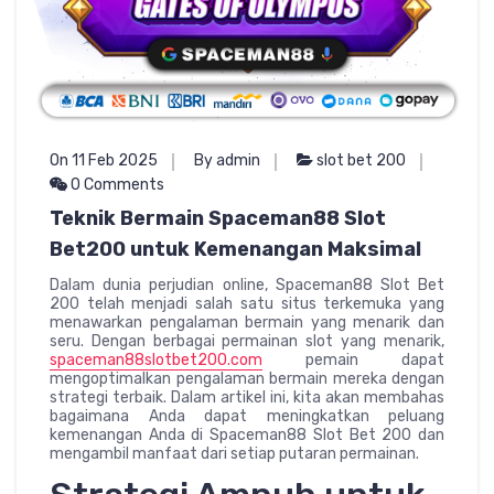
On 11 Feb 2025
By admin
slot bet 200
0 Comments
Teknik Bermain Spaceman88 Slot
Bet200 untuk Kemenangan Maksimal
Dalam dunia perjudian online, Spaceman88 Slot Bet
200 telah menjadi salah satu situs terkemuka yang
menawarkan pengalaman bermain yang menarik dan
seru. Dengan berbagai permainan slot yang menarik,
spaceman88slotbet200.com
pemain dapat
mengoptimalkan pengalaman bermain mereka dengan
strategi terbaik. Dalam artikel ini, kita akan membahas
bagaimana Anda dapat meningkatkan peluang
kemenangan Anda di Spaceman88 Slot Bet 200 dan
mengambil manfaat dari setiap putaran permainan.