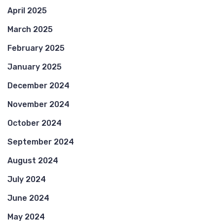
April 2025
March 2025
February 2025
January 2025
December 2024
November 2024
October 2024
September 2024
August 2024
July 2024
June 2024
May 2024