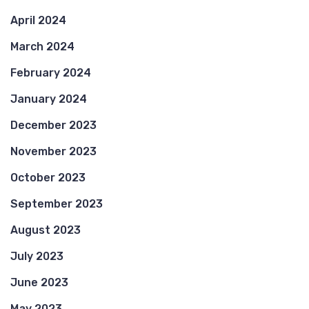
April 2024
March 2024
February 2024
January 2024
December 2023
November 2023
October 2023
September 2023
August 2023
July 2023
June 2023
May 2023