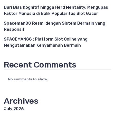
Dari Bias Kognitif hingga Herd Mentality: Mengupas
Faktor Manusia di Balik Popularitas Slot Gacor
Spaceman88 Resmi dengan Sistem Bermain yang
Responsif
SPACEMAN88 : Platform Slot Online yang
Mengutamakan Kenyamanan Bermain
Recent Comments
No comments to show.
Archives
July 2026