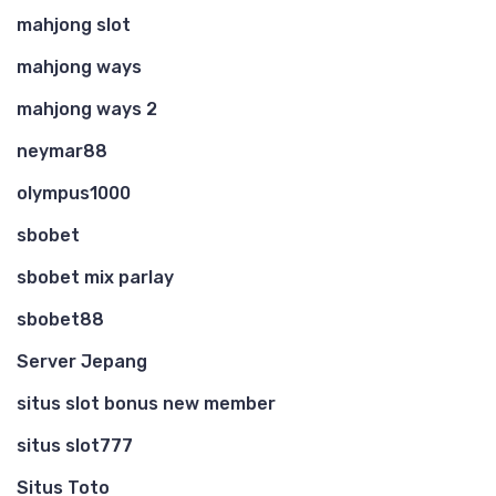
mahjong slot
mahjong ways
mahjong ways 2
neymar88
olympus1000
sbobet
sbobet mix parlay
sbobet88
Server Jepang
situs slot bonus new member
situs slot777
Situs Toto