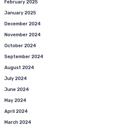
February 2025
January 2025
December 2024
November 2024
October 2024
September 2024
August 2024
July 2024
June 2024
May 2024
April 2024
March 2024