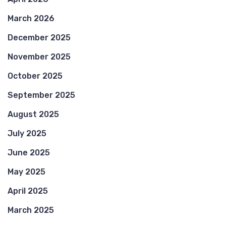
March 2026
December 2025
November 2025
October 2025
September 2025
August 2025
July 2025
June 2025
May 2025
April 2025
March 2025