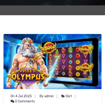
On 4 Jul 2025
By admin
Slot
0 Comments