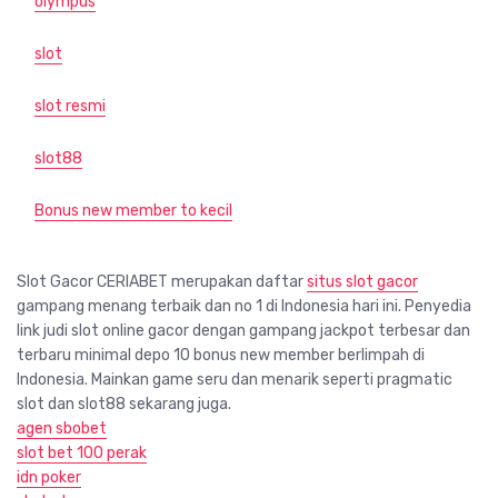
olympus
slot
slot resmi
slot88
Bonus new member to kecil
Slot Gacor CERIABET merupakan daftar
situs slot gacor
gampang menang terbaik dan no 1 di Indonesia hari ini. Penyedia
link judi slot online gacor dengan gampang jackpot terbesar dan
terbaru minimal depo 10 bonus new member berlimpah di
Indonesia. Mainkan game seru dan menarik seperti pragmatic
slot dan slot88 sekarang juga.
agen sbobet
slot bet 100 perak
idn poker