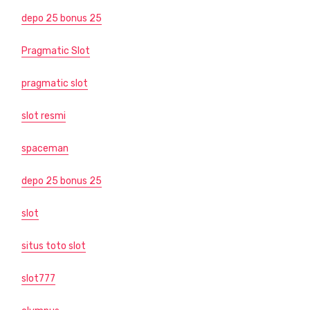
depo 25 bonus 25
Pragmatic Slot
pragmatic slot
slot resmi
spaceman
depo 25 bonus 25
slot
situs toto slot
slot777