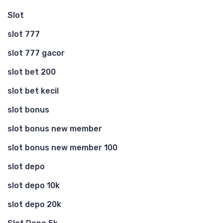
Slot
slot 777
slot 777 gacor
slot bet 200
slot bet kecil
slot bonus
slot bonus new member
slot bonus new member 100
slot depo
slot depo 10k
slot depo 20k