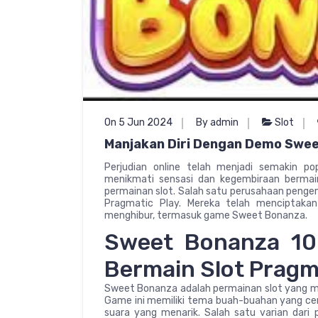
On 5 Jun 2024
By admin
Slot
Manjakan Diri Dengan Demo Swee
Perjudian online telah menjadi semakin po
menikmati sensasi dan kegembiraan berm
permainan slot. Salah satu perusahaan pengem
Pragmatic Play. Mereka telah menciptaka
menghibur, termasuk game Sweet Bonanza.
Sweet Bonanza 10
Bermain Slot Pragm
Sweet Bonanza adalah permainan slot yang 
Game ini memiliki tema buah-buahan yang cer
suara yang menarik. Salah satu varian dar