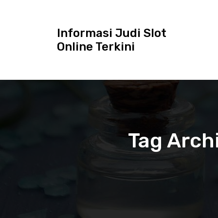
S
k
i
Informasi Judi Slot
p
Online Terkini
t
o
c
o
n
t
e
n
Tag Arch
t