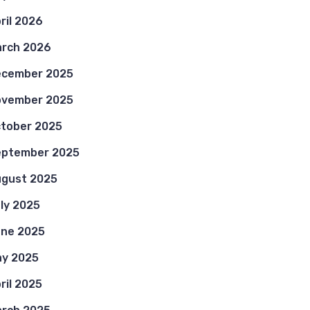
ril 2026
rch 2026
ecember 2025
ovember 2025
tober 2025
eptember 2025
gust 2025
ly 2025
ne 2025
y 2025
ril 2025