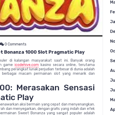
Ma
Fe
Ja
D
N
0 Comments
Oc
t Bonanza 1000 Slot Pragmatic Play
puler di kalangan masyarakat saat ini. Banyak orang
S
ain game
icodehive.com
kasino secara online, terutama
bang perangkat lunak perjudian terbesar di dunia adalah
Au
n berbagai macam permainan slot yang menarik dan
Ju
00: Merasakan Sensasi
Ju
atic Play
Ma
menawarkan aksi bermain yang cepat dan menyenangkan.
ah dan menyegarkan, dengan grafis yang indah dan efek
Ap
i permainan Sweet Bonanza yang sangat populer adalah