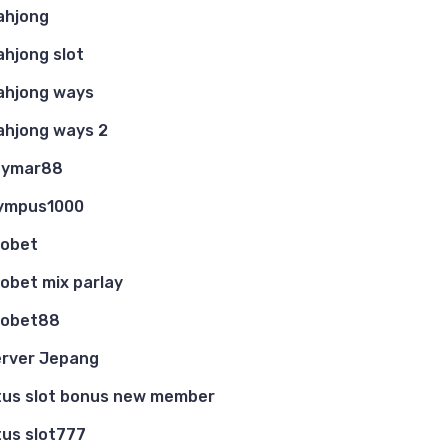
ahjong
hjong slot
hjong ways
hjong ways 2
eymar88
ympus1000
obet
obet mix parlay
bobet88
rver Jepang
tus slot bonus new member
tus slot777