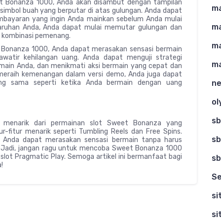
t Bonanza 1000, Anda akan disambut dengan tampilan
m
simbol buah yang berputar di atas gulungan. Anda dapat
mbayaran yang ingin Anda mainkan sebelum Anda mulai
ma
aruhan Anda, Anda dapat mulai memutar gulungan dan
 kombinasi pemenang.
ma
 Bonanza 1000, Anda dapat merasakan sensasi bermain
watir kehilangan uang. Anda dapat menguji strategi
ma
main Anda, dan menikmati aksi bermain yang cepat dan
 meraih kemenangan dalam versi demo, Anda juga dapat
ng sama seperti ketika Anda bermain dengan uang
n
ol
sb
 menarik dari permainan slot Sweet Bonanza yang
-fitur menarik seperti Tumbling Reels dan Free Spins.
sb
, Anda dapat merasakan sensasi bermain tanpa harus
Jadi, jangan ragu untuk mencoba Sweet Bonanza 1000
ot Pragmatic Play. Semoga artikel ini bermanfaat bagi
s
!
Se
si
si