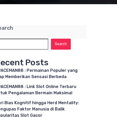
earch
Search
ecent Posts
ACEMAN88 : Permainan Populer yang
ap Memberikan Sensasi Berbeda
ACEMAN88 : Link Slot Online Terbaru
tuk Pengalaman Bermain Maksimal
ri Bias Kognitif hingga Herd Mentality:
ngupas Faktor Manusia di Balik
pularitas Slot Gacor