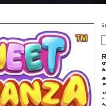
S
R
SP
Si
SP
un
Da
Me
Po