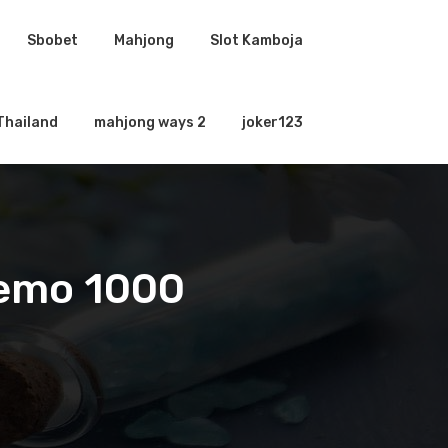
Sbobet
Mahjong
Slot Kamboja
Thailand
mahjong ways 2
joker123
demo 1000