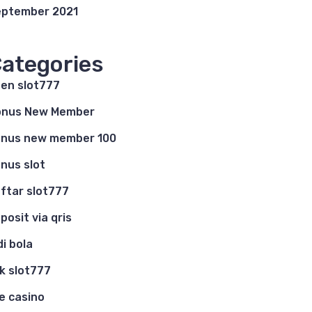
ptember 2021
ategories
en slot777
onus New Member
nus new member 100
nus slot
ftar slot777
posit via qris
di bola
nk slot777
ve casino