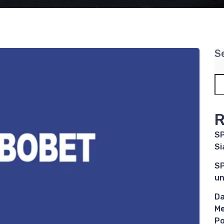
S
R
SP
Si
SP
un
Da
Me
Po