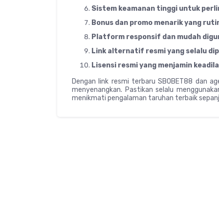
Sistem keamanan tinggi untuk perli
Bonus dan promo menarik yang rutin
Platform responsif dan mudah digu
Link alternatif resmi yang selalu di
Lisensi resmi yang menjamin keadil
Dengan link resmi terbaru SBOBET88 dan age
menyenangkan. Pastikan selalu menggunakan 
menikmati pengalaman taruhan terbaik sepan