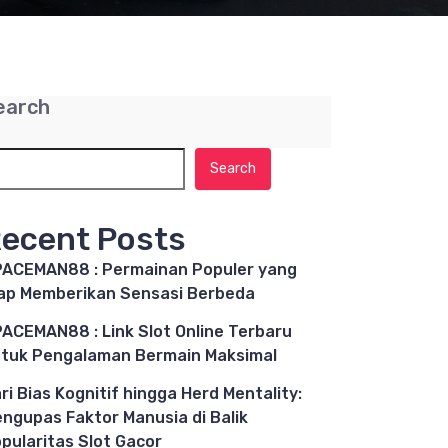
earch
Search
ecent Posts
ACEMAN88 : Permainan Populer yang
ap Memberikan Sensasi Berbeda
ACEMAN88 : Link Slot Online Terbaru
tuk Pengalaman Bermain Maksimal
ri Bias Kognitif hingga Herd Mentality:
ngupas Faktor Manusia di Balik
pularitas Slot Gacor