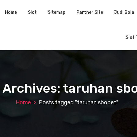
Home
Slot
Sitemap
Partner Site
Judi Bola
Slot 
 Archives: taruhan sb
Home
Posts tagged "taruhan sbobet"