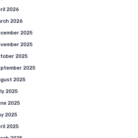
ril 2026
rch 2026
ecember 2025
ovember 2025
tober 2025
eptember 2025
gust 2025
ly 2025
ne 2025
y 2025
ril 2025