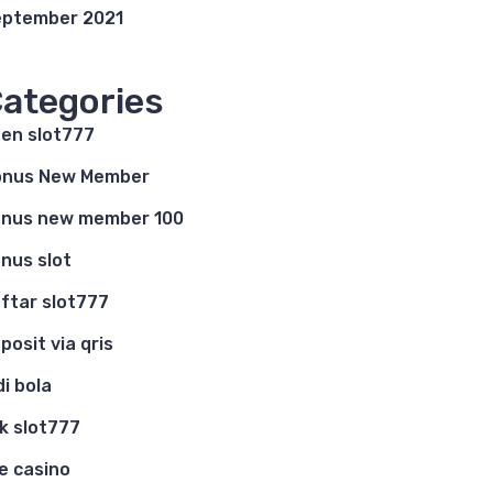
ptember 2021
ategories
en slot777
onus New Member
nus new member 100
nus slot
ftar slot777
posit via qris
di bola
nk slot777
ve casino