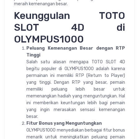
meraih kemenangan besar.
Keunggulan TOTO
SLOT 4D di
OLYMPUS1000
Peluang Kemenangan Besar dengan RTP
Tinggi
Salah satu alasan mengapa TOTO SLOT 4D
begitu populer di OLYMPUS1000 adalah karena
permainan ini memiliki RTP (Return to Player)
yang tinggi. Dengan RTP yang besar, pemain
memiliki peluang lebih besar untuk
memenangkan hadiah yang menguntungkan. Hal
ini memberikan keuntungan lebih bagi pemain
yang ingin merasakan sensasi kemenangan
besar.
Fitur Bonus yang Menguntungkan
OLYMPUS1000 menyediakan berbagai fitur bonus
menarik untuk meningkatkan peluang pemain