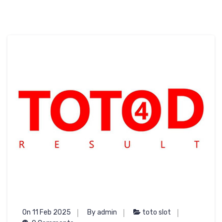
On 11 Feb 2025
By admin
toto slot