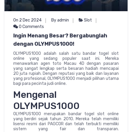
On 2 Dec 2024
By admin
Slot
0 Comments
Ingin Menang Besar? Bergabunglah
dengan OLYMPUS1000!
OLYMPUS1000 adalah salah satu bandar togel slot
online yang sedang populer saat ini. Mereka
menawarkan agen toto Macau 4D dengan pasaran
yang sangat lengkap serta besaran hadiah mencapai
20 juta rupiah. Dengan reputasi yang baik dan layanan
yang profesional, OLYMPUS1000 menjadi pilihan utama
bagi para pecinta judi online.
Mengenal
OLYMPUS1000
OLYMPUS1000 merupakan bandar togel slot online
yang berdiri sejak tahun 2010. Mereka telah memiliki
lisensi resmi dari PAGCOR dan telah terbukti memiliki
sistem yang fair dan transparan.