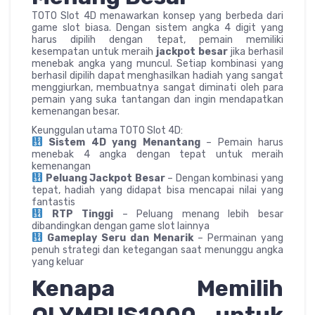
TOTO Slot 4D menawarkan konsep yang berbeda dari
game slot biasa. Dengan sistem angka 4 digit yang
harus dipilih dengan tepat, pemain memiliki
kesempatan untuk meraih
jackpot besar
jika berhasil
menebak angka yang muncul. Setiap kombinasi yang
berhasil dipilih dapat menghasilkan hadiah yang sangat
menggiurkan, membuatnya sangat diminati oleh para
pemain yang suka tantangan dan ingin mendapatkan
kemenangan besar.
Keunggulan utama TOTO Slot 4D:
Sistem 4D yang Menantang
– Pemain harus
menebak 4 angka dengan tepat untuk meraih
kemenangan
Peluang Jackpot Besar
– Dengan kombinasi yang
tepat, hadiah yang didapat bisa mencapai nilai yang
fantastis
RTP Tinggi
– Peluang menang lebih besar
dibandingkan dengan game slot lainnya
Gameplay Seru dan Menarik
– Permainan yang
penuh strategi dan ketegangan saat menunggu angka
yang keluar
Kenapa Memilih
OLYMPUS1000 untuk