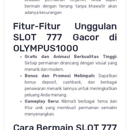
bermain dengan tenang tanpa khawatir akan
adanya kecurangan.
Fitur-Fitur Unggulan
SLOT 777 Gacor di
OLYMPUS1000
Grafis dan Animasi Berkualitas Tinggi:
Setiap permainan dirancang dengan visual yang
menarik dan modern.
Bonus dan Promosi Melimpah:
Dapatkan
bonus deposit, cashback, dan berbagai
penawaran menarik lainnya untuk meningkatkan
peluang Anda menang.
Gameplay Seru:
Nikmati berbagai tema dan
fitur unik yang membuat permainan semakin
menyenangkan.
Cara Bermain SLOT 777