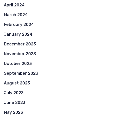
April 2024
March 2024
February 2024
January 2024
December 2023
November 2023
October 2023
September 2023
August 2023
July 2023
June 2023
May 2023