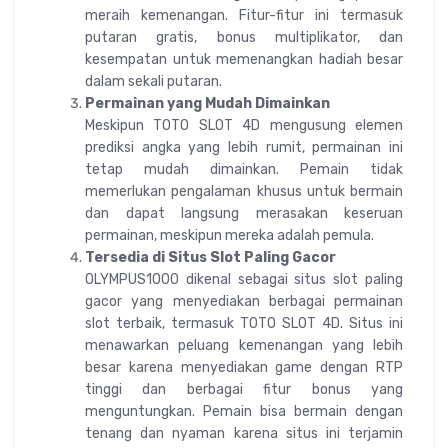
meraih kemenangan. Fitur-fitur ini termasuk
putaran gratis, bonus multiplikator, dan
kesempatan untuk memenangkan hadiah besar
dalam sekali putaran.
Permainan yang Mudah Dimainkan
Meskipun TOTO SLOT 4D mengusung elemen
prediksi angka yang lebih rumit, permainan ini
tetap mudah dimainkan. Pemain tidak
memerlukan pengalaman khusus untuk bermain
dan dapat langsung merasakan keseruan
permainan, meskipun mereka adalah pemula.
Tersedia di Situs Slot Paling Gacor
OLYMPUS1000 dikenal sebagai situs slot paling
gacor yang menyediakan berbagai permainan
slot terbaik, termasuk TOTO SLOT 4D. Situs ini
menawarkan peluang kemenangan yang lebih
besar karena menyediakan game dengan RTP
tinggi dan berbagai fitur bonus yang
menguntungkan. Pemain bisa bermain dengan
tenang dan nyaman karena situs ini terjamin