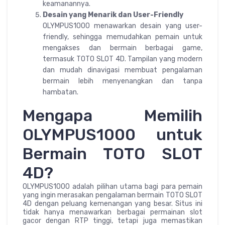
keamanannya.
Desain yang Menarik dan User-Friendly
OLYMPUS1000 menawarkan desain yang user-
friendly, sehingga memudahkan pemain untuk
mengakses dan bermain berbagai game,
termasuk TOTO SLOT 4D. Tampilan yang modern
dan mudah dinavigasi membuat pengalaman
bermain lebih menyenangkan dan tanpa
hambatan.
Mengapa Memilih
OLYMPUS1000 untuk
Bermain TOTO SLOT
4D?
OLYMPUS1000 adalah pilihan utama bagi para pemain
yang ingin merasakan pengalaman bermain TOTO SLOT
4D dengan peluang kemenangan yang besar. Situs ini
tidak hanya menawarkan berbagai permainan slot
gacor dengan RTP tinggi, tetapi juga memastikan