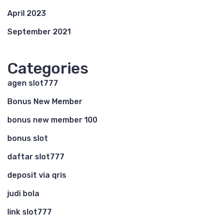
April 2023
September 2021
Categories
agen slot777
Bonus New Member
bonus new member 100
bonus slot
daftar slot777
deposit via qris
judi bola
link slot777