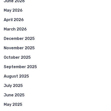
June 2026
May 2026
April 2026
March 2026
December 2025
November 2025
October 2025
September 2025
August 2025
July 2025
June 2025
May 2025