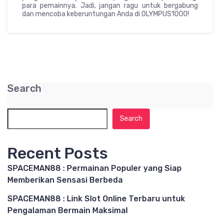
para pemainnya. Jadi, jangan ragu untuk bergabung
dan mencoba keberuntungan Anda di OLYMPUS1000!
Search
Search
Recent Posts
SPACEMAN88 : Permainan Populer yang Siap
Memberikan Sensasi Berbeda
SPACEMAN88 : Link Slot Online Terbaru untuk
Pengalaman Bermain Maksimal