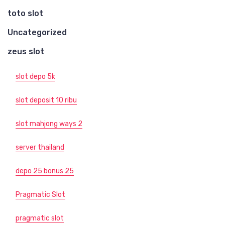
toto slot
Uncategorized
zeus slot
slot depo 5k
slot deposit 10 ribu
slot mahjong ways 2
server thailand
depo 25 bonus 25
Pragmatic Slot
pragmatic slot