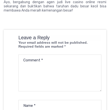
Ayo, bergabung dengan agen judi live casino online resmi
sekarang dan buktikan bahwa taruhan dadu besar kecil bisa
membawa Anda meraih kemenangan besar!
Leave a Reply
Your email address will not be published.
Required fields are marked
*
Comment
*
Name
*