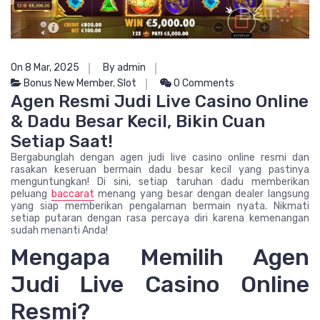
On 8 Mar, 2025
By admin
Bonus New Member
,
Slot
0 Comments
Agen Resmi Judi Live Casino Online
& Dadu Besar Kecil, Bikin Cuan
Setiap Saat!
Bergabunglah dengan agen judi live casino online resmi dan
rasakan keseruan bermain dadu besar kecil yang pastinya
menguntungkan! Di sini, setiap taruhan dadu memberikan
peluang
baccarat
menang yang besar dengan dealer langsung
yang siap memberikan pengalaman bermain nyata. Nikmati
setiap putaran dengan rasa percaya diri karena kemenangan
sudah menanti Anda!
Mengapa Memilih Agen
Judi Live Casino Online
Resmi?