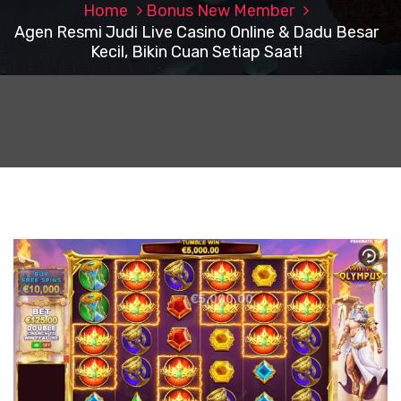
Home
Bonus New Member
Agen Resmi Judi Live Casino Online & Dadu Besar
Kecil, Bikin Cuan Setiap Saat!