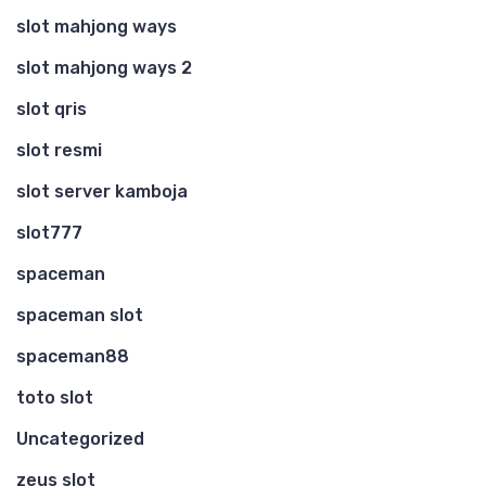
slot mahjong ways
slot mahjong ways 2
slot qris
slot resmi
slot server kamboja
slot777
spaceman
spaceman slot
spaceman88
toto slot
Uncategorized
zeus slot