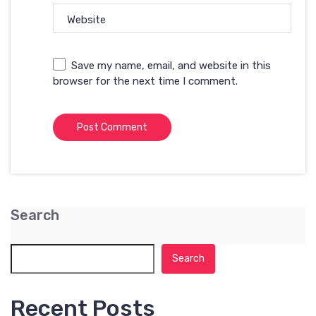
Website
Save my name, email, and website in this
browser for the next time I comment.
Search
Search
Recent Posts