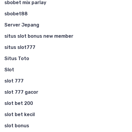
sbobet mix parlay
sbobet88
Server Jepang
situs slot bonus new member
situs slot777
Situs Toto
Slot
slot 777
slot 777 gacor
slot bet 200
slot bet kecil
slot bonus