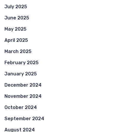
July 2025
June 2025
May 2025
April 2025
March 2025
February 2025
January 2025
December 2024
November 2024
October 2024
September 2024
August 2024