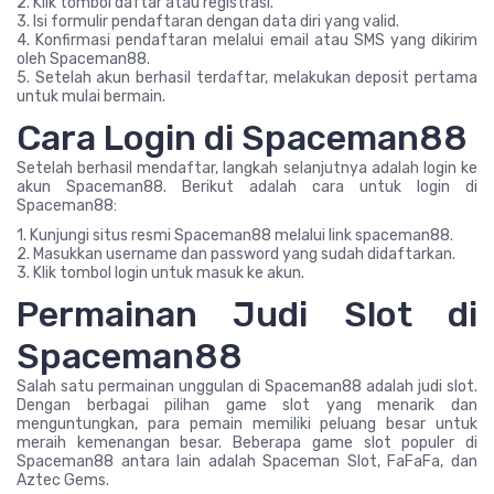
2. Klik tombol daftar atau registrasi.
3. Isi formulir pendaftaran dengan data diri yang valid.
4. Konfirmasi pendaftaran melalui email atau SMS yang dikirim
oleh Spaceman88.
5. Setelah akun berhasil terdaftar, melakukan deposit pertama
untuk mulai bermain.
Cara Login di Spaceman88
Setelah berhasil mendaftar, langkah selanjutnya adalah login ke
akun Spaceman88. Berikut adalah cara untuk login di
Spaceman88:
1. Kunjungi situs resmi Spaceman88 melalui link spaceman88.
2. Masukkan username dan password yang sudah didaftarkan.
3. Klik tombol login untuk masuk ke akun.
Permainan Judi Slot di
Spaceman88
Salah satu permainan unggulan di Spaceman88 adalah judi slot.
Dengan berbagai pilihan game slot yang menarik dan
menguntungkan, para pemain memiliki peluang besar untuk
meraih kemenangan besar. Beberapa game slot populer di
Spaceman88 antara lain adalah Spaceman Slot, FaFaFa, dan
Aztec Gems.