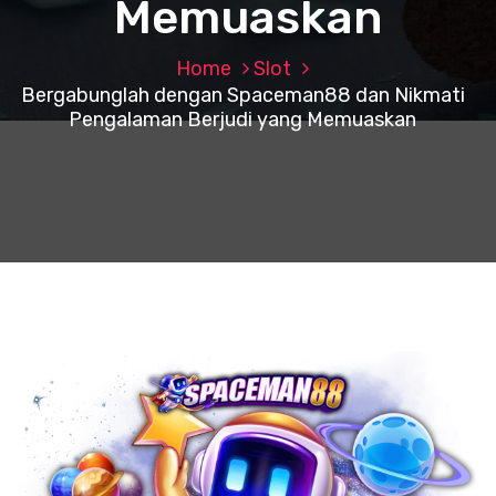
Memuaskan
Home
Slot
Bergabunglah dengan Spaceman88 dan Nikmati
Pengalaman Berjudi yang Memuaskan