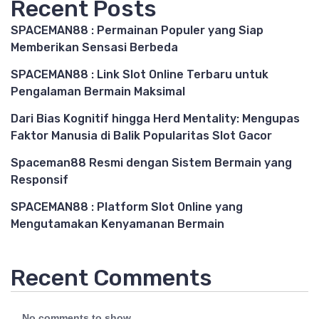
Recent Posts
SPACEMAN88 : Permainan Populer yang Siap
Memberikan Sensasi Berbeda
SPACEMAN88 : Link Slot Online Terbaru untuk
Pengalaman Bermain Maksimal
Dari Bias Kognitif hingga Herd Mentality: Mengupas
Faktor Manusia di Balik Popularitas Slot Gacor
Spaceman88 Resmi dengan Sistem Bermain yang
Responsif
SPACEMAN88 : Platform Slot Online yang
Mengutamakan Kenyamanan Bermain
Recent Comments
No comments to show.