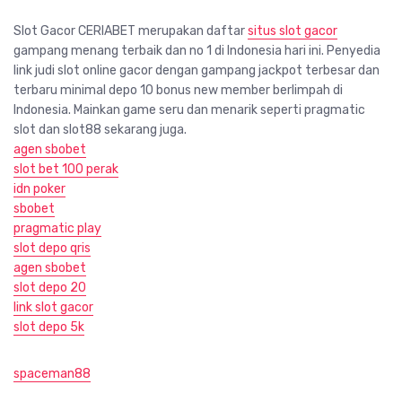
Slot Gacor CERIABET merupakan daftar
situs slot gacor
gampang menang terbaik dan no 1 di Indonesia hari ini. Penyedia
link judi slot online gacor dengan gampang jackpot terbesar dan
terbaru minimal depo 10 bonus new member berlimpah di
Indonesia. Mainkan game seru dan menarik seperti pragmatic
slot dan slot88 sekarang juga.
agen sbobet
slot bet 100 perak
idn poker
sbobet
pragmatic play
slot depo qris
agen sbobet
slot depo 20
link slot gacor
slot depo 5k
spaceman88