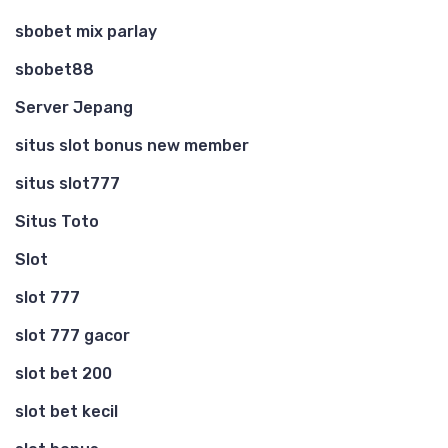
sbobet mix parlay
sbobet88
Server Jepang
situs slot bonus new member
situs slot777
Situs Toto
Slot
slot 777
slot 777 gacor
slot bet 200
slot bet kecil