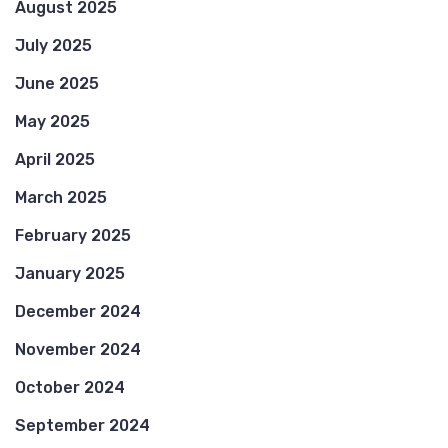
August 2025
July 2025
June 2025
May 2025
April 2025
March 2025
February 2025
January 2025
December 2024
November 2024
October 2024
September 2024