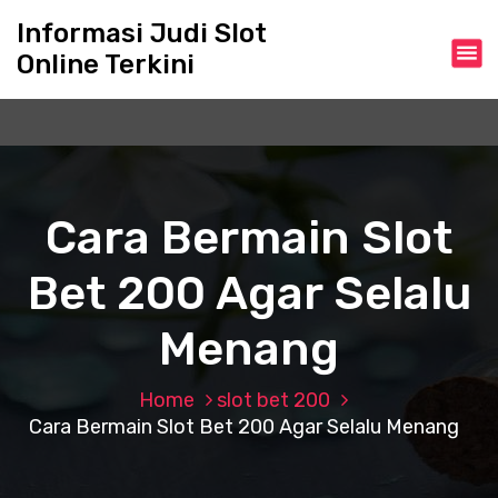
S
Informasi Judi Slot
k
Online Terkini
i
p
t
o
c
o
n
Cara Bermain Slot
t
e
Bet 200 Agar Selalu
n
t
Menang
Home
slot bet 200
Cara Bermain Slot Bet 200 Agar Selalu Menang