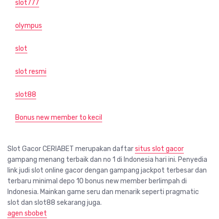
slot777
olympus
slot
slot resmi
slot88
Bonus new member to kecil
Slot Gacor CERIABET merupakan daftar
situs slot gacor
gampang menang terbaik dan no 1 di Indonesia hari ini. Penyedia
link judi slot online gacor dengan gampang jackpot terbesar dan
terbaru minimal depo 10 bonus new member berlimpah di
Indonesia. Mainkan game seru dan menarik seperti pragmatic
slot dan slot88 sekarang juga.
agen sbobet