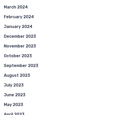
March 2024
February 2024
January 2024
December 2023
November 2023
October 2023
September 2023
August 2023
July 2023
June 2023
May 2023
April 2023