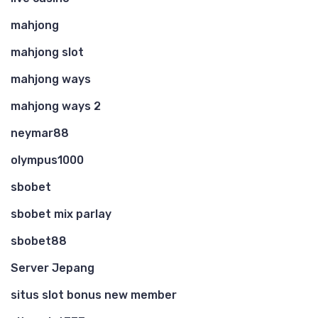
mahjong
mahjong slot
mahjong ways
mahjong ways 2
neymar88
olympus1000
sbobet
sbobet mix parlay
sbobet88
Server Jepang
situs slot bonus new member