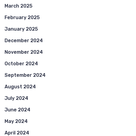
March 2025
February 2025
January 2025
December 2024
November 2024
October 2024
September 2024
August 2024
July 2024
June 2024
May 2024
April 2024