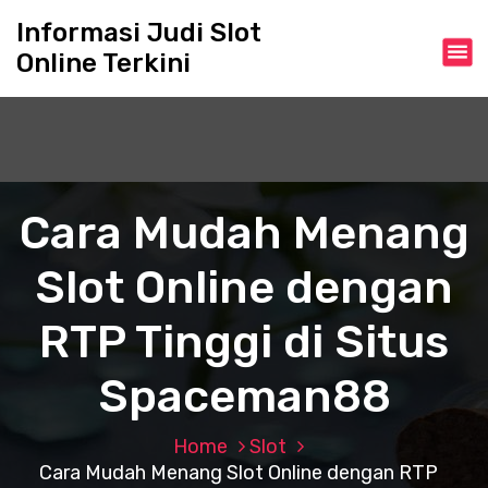
S
Informasi Judi Slot
k
Online Terkini
i
p
t
o
c
o
n
Cara Mudah Menang
t
e
Slot Online dengan
n
t
RTP Tinggi di Situs
Spaceman88
Home
Slot
Cara Mudah Menang Slot Online dengan RTP