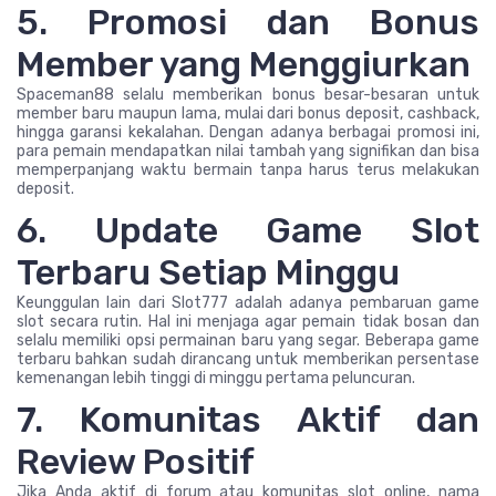
5. Promosi dan Bonus
Member yang Menggiurkan
Spaceman88 selalu memberikan bonus besar-besaran untuk
member baru maupun lama, mulai dari bonus deposit, cashback,
hingga garansi kekalahan. Dengan adanya berbagai promosi ini,
para pemain mendapatkan nilai tambah yang signifikan dan bisa
memperpanjang waktu bermain tanpa harus terus melakukan
deposit.
6. Update Game Slot
Terbaru Setiap Minggu
Keunggulan lain dari Slot777 adalah adanya pembaruan game
slot secara rutin. Hal ini menjaga agar pemain tidak bosan dan
selalu memiliki opsi permainan baru yang segar. Beberapa game
terbaru bahkan sudah dirancang untuk memberikan persentase
kemenangan lebih tinggi di minggu pertama peluncuran.
7. Komunitas Aktif dan
Review Positif
Jika Anda aktif di forum atau komunitas slot online, nama