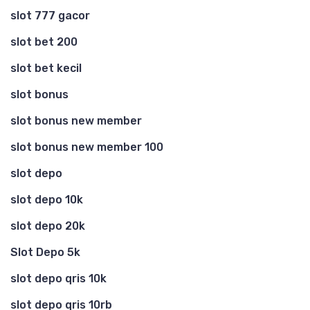
slot 777 gacor
slot bet 200
slot bet kecil
slot bonus
slot bonus new member
slot bonus new member 100
slot depo
slot depo 10k
slot depo 20k
Slot Depo 5k
slot depo qris 10k
slot depo qris 10rb