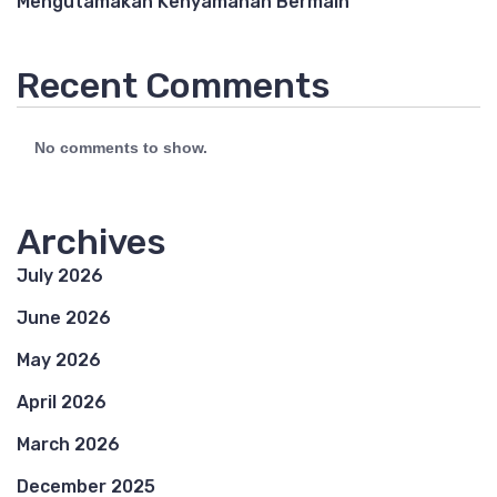
Mengutamakan Kenyamanan Bermain
Recent Comments
No comments to show.
Archives
July 2026
June 2026
May 2026
April 2026
March 2026
December 2025