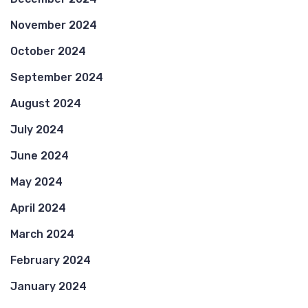
November 2024
October 2024
September 2024
August 2024
July 2024
June 2024
May 2024
April 2024
March 2024
February 2024
January 2024