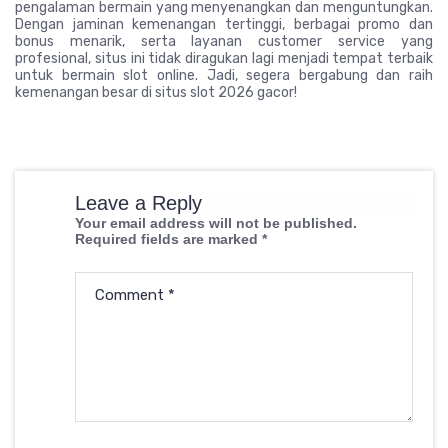
pengalaman bermain yang menyenangkan dan menguntungkan.
Dengan jaminan kemenangan tertinggi, berbagai promo dan
bonus menarik, serta layanan customer service yang
profesional, situs ini tidak diragukan lagi menjadi tempat terbaik
untuk bermain slot online. Jadi, segera bergabung dan raih
kemenangan besar di situs slot 2026 gacor!
Leave a Reply
Your email address will not be published.
Required fields are marked
*
Comment
*