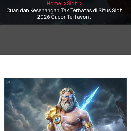
Home
Slot
Cuan dan Kesenangan Tak Terbatas di Situs Slot
2026 Gacor Terfavorit