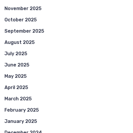
November 2025
October 2025
September 2025
August 2025
July 2025
June 2025
May 2025
April 2025
March 2025
February 2025
January 2025
December 2024