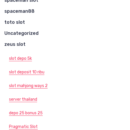
spaceman slot
spaceman88
toto slot
Uncategorized
zeus slot
slot depo 5k
slot deposit 10 ribu
slot mahjong ways 2
server thailand
depo 25 bonus 25
Pragmatic Slot