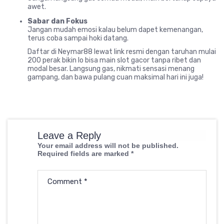
awet.
Sabar dan Fokus
Jangan mudah emosi kalau belum dapet kemenangan,
terus coba sampai hoki datang.
Daftar di Neymar88 lewat link resmi dengan taruhan mulai
200 perak bikin lo bisa main slot gacor tanpa ribet dan
modal besar. Langsung gas, nikmati sensasi menang
gampang, dan bawa pulang cuan maksimal hari ini juga!
Leave a Reply
Your email address will not be published.
Required fields are marked
*
Comment
*