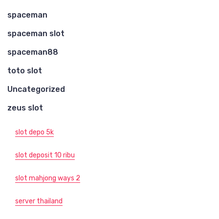
spaceman
spaceman slot
spaceman88
toto slot
Uncategorized
zeus slot
slot depo 5k
slot deposit 10 ribu
slot mahjong ways 2
server thailand