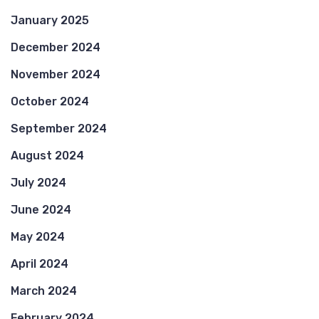
January 2025
December 2024
November 2024
October 2024
September 2024
August 2024
July 2024
June 2024
May 2024
April 2024
March 2024
February 2024