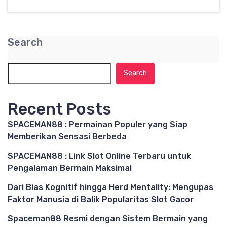
Search
Search
Recent Posts
SPACEMAN88 : Permainan Populer yang Siap
Memberikan Sensasi Berbeda
SPACEMAN88 : Link Slot Online Terbaru untuk
Pengalaman Bermain Maksimal
Dari Bias Kognitif hingga Herd Mentality: Mengupas
Faktor Manusia di Balik Popularitas Slot Gacor
Spaceman88 Resmi dengan Sistem Bermain yang