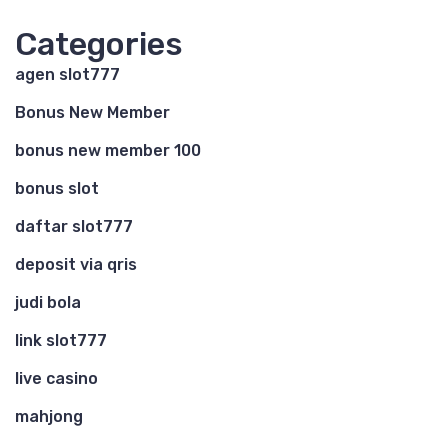
Categories
agen slot777
Bonus New Member
bonus new member 100
bonus slot
daftar slot777
deposit via qris
judi bola
link slot777
live casino
mahjong