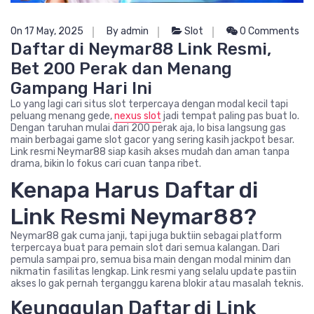
On 17 May, 2025
By admin
Slot
0 Comments
Daftar di Neymar88 Link Resmi,
Bet 200 Perak dan Menang
Gampang Hari Ini
Lo yang lagi cari situs slot terpercaya dengan modal kecil tapi
peluang menang gede,
nexus slot
jadi tempat paling pas buat lo.
Dengan taruhan mulai dari 200 perak aja, lo bisa langsung gas
main berbagai game slot gacor yang sering kasih jackpot besar.
Link resmi Neymar88 siap kasih akses mudah dan aman tanpa
drama, bikin lo fokus cari cuan tanpa ribet.
Kenapa Harus Daftar di
Link Resmi Neymar88?
Neymar88 gak cuma janji, tapi juga buktiin sebagai platform
terpercaya buat para pemain slot dari semua kalangan. Dari
pemula sampai pro, semua bisa main dengan modal minim dan
nikmatin fasilitas lengkap. Link resmi yang selalu update pastiin
akses lo gak pernah terganggu karena blokir atau masalah teknis.
Keunggulan Daftar di Link