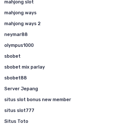
mahjong slot
mahjong ways
mahjong ways 2
neymar88
olympus1000
sbobet
sbobet mix parlay
sbobet88
Server Jepang
situs slot bonus new member
situs slot777
Situs Toto