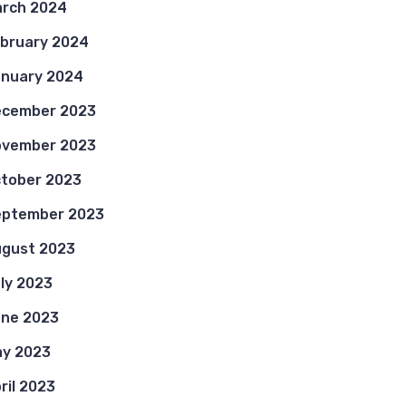
rch 2024
bruary 2024
nuary 2024
ecember 2023
ovember 2023
tober 2023
eptember 2023
gust 2023
ly 2023
ne 2023
y 2023
ril 2023