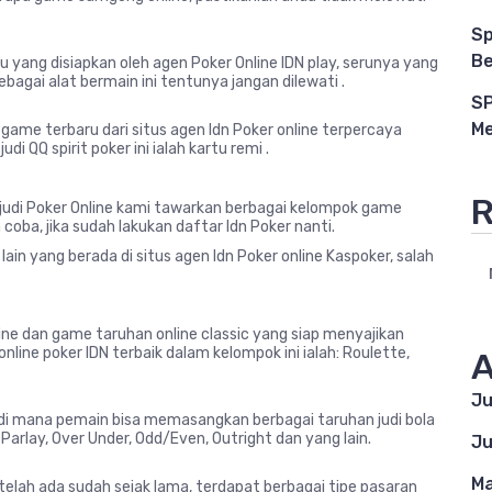
Sp
Be
ru yang disiapkan oleh agen Poker Online IDN play, serunya yang
agai alat bermain ini tentunya jangan dilewati .
SP
M
 game terbaru dari situs agen Idn Poker online terpercaya
i QQ spirit poker ini ialah kartu remi .
R
s judi Poker Online kami tawarkan berbagai kelompok game
 coba, jika sudah lakukan daftar Idn Poker nanti.
lain yang berada di situs agen Idn Poker online Kaspoker, salah
line dan game taruhan online classic yang siap menyajikan
ine poker IDN terbaik dalam kelompok ini ialah: Roulette,
A
Ju
 di mana pemain bisa memasangkan berbagai taruhan judi bola
 Parlay, Over Under, Odd/Even, Outright dan yang lain.
Ju
Ma
 telah ada sudah sejak lama, terdapat berbagai tipe pasaran