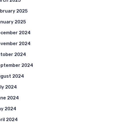
rch 2025
bruary 2025
nuary 2025
ecember 2024
ovember 2024
tober 2024
eptember 2024
gust 2024
ly 2024
ne 2024
y 2024
ril 2024