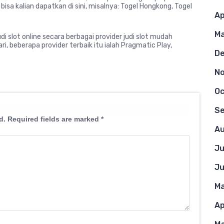
isa kalian dapatkan di sini, misalnya: Togel Hongkong, Togel
Ap
Ma
 slot online secara berbagai provider judi slot mudah
ari, beberapa provider terbaik itu ialah Pragmatic Play,
D
N
Oc
S
d.
Required fields are marked
*
Au
Ju
Ju
Ma
Ap