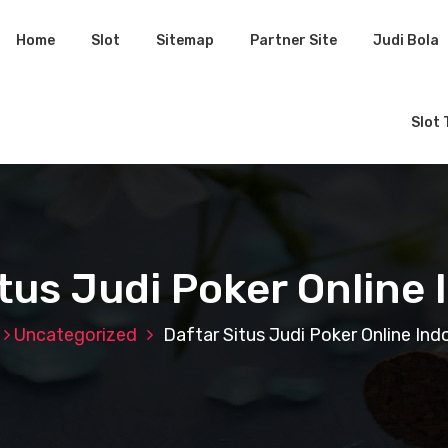
Home
Slot
Sitemap
Partner Site
Judi Bola
Slot 
tus Judi Poker Online
Uncategorized
Daftar Situs Judi Poker Online Ind