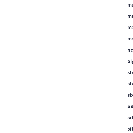
m
ma
ma
ma
n
ol
sb
sb
s
Se
si
si