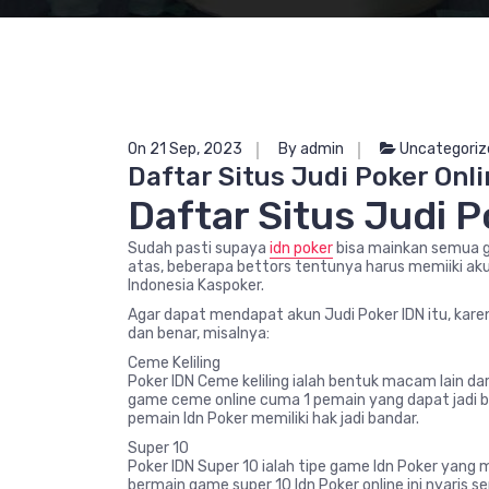
On 21 Sep, 2023
By admin
Uncategoriz
Daftar Situs Judi Poker Onl
Daftar Situs Judi P
Sudah pasti supaya
idn poker
bisa mainkan semua ga
atas, beberapa bettors tentunya harus memiiki akun
Indonesia Kaspoker.
Agar dapat mendapat akun Judi Poker IDN itu, kare
dan benar, misalnya:
Ceme Keliling
Poker IDN Ceme keliling ialah bentuk macam lain da
game ceme online cuma 1 pemain yang dapat jadi ba
pemain Idn Poker memiliki hak jadi bandar.
Super 10
Poker IDN Super 10 ialah tipe game Idn Poker yang m
bermain game super 10 Idn Poker online ini nyaris 