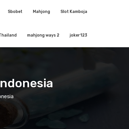
Sbobet
Mahjong
Slot Kamboja
Thailand
mahjong ways 2
joker123
 Indonesia
onesia