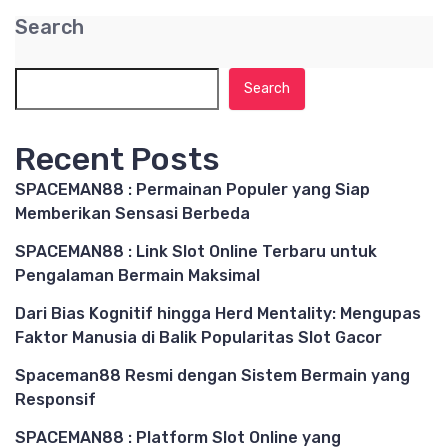
Search
Search
Recent Posts
SPACEMAN88 : Permainan Populer yang Siap
Memberikan Sensasi Berbeda
SPACEMAN88 : Link Slot Online Terbaru untuk
Pengalaman Bermain Maksimal
Dari Bias Kognitif hingga Herd Mentality: Mengupas
Faktor Manusia di Balik Popularitas Slot Gacor
Spaceman88 Resmi dengan Sistem Bermain yang
Responsif
SPACEMAN88 : Platform Slot Online yang