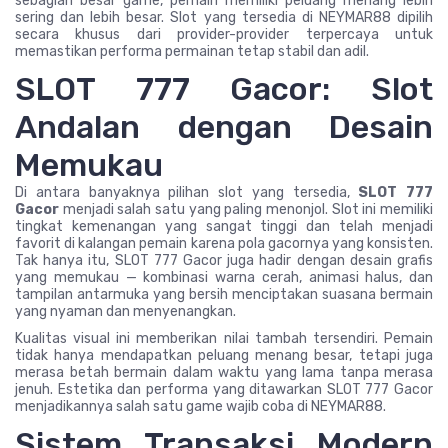
sebagian besar game, pemain memiliki peluang menang lebih
sering dan lebih besar. Slot yang tersedia di NEYMAR88 dipilih
secara khusus dari provider-provider terpercaya untuk
memastikan performa permainan tetap stabil dan adil.
SLOT 777 Gacor: Slot
Andalan dengan Desain
Memukau
Di antara banyaknya pilihan slot yang tersedia,
SLOT 777
Gacor
menjadi salah satu yang paling menonjol. Slot ini memiliki
tingkat kemenangan yang sangat tinggi dan telah menjadi
favorit di kalangan pemain karena pola gacornya yang konsisten.
Tak hanya itu, SLOT 777 Gacor juga hadir dengan desain grafis
yang memukau — kombinasi warna cerah, animasi halus, dan
tampilan antarmuka yang bersih menciptakan suasana bermain
yang nyaman dan menyenangkan.
Kualitas visual ini memberikan nilai tambah tersendiri. Pemain
tidak hanya mendapatkan peluang menang besar, tetapi juga
merasa betah bermain dalam waktu yang lama tanpa merasa
jenuh. Estetika dan performa yang ditawarkan SLOT 777 Gacor
menjadikannya salah satu game wajib coba di NEYMAR88.
Sistem Transaksi Modern