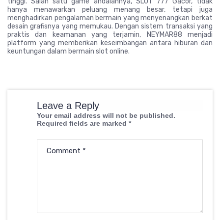
tinggi. Salah satu game andalannya, SLOT 777 Gacor, tidak
hanya menawarkan peluang menang besar, tetapi juga
menghadirkan pengalaman bermain yang menyenangkan berkat
desain grafisnya yang memukau. Dengan sistem transaksi yang
praktis dan keamanan yang terjamin, NEYMAR88 menjadi
platform yang memberikan keseimbangan antara hiburan dan
keuntungan dalam bermain slot online.
Leave a Reply
Your email address will not be published.
Required fields are marked
*
Comment
*