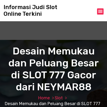
S
Informasi Judi Slot
k
Online Terkini
i
p
t
o
c
o
n
Desain Memukau
t
e
dan Peluang Besar
n
t
di SLOT 777 Gacor
dari NEYMAR88
Home
Slot
Desain Memukau dan Peluang Besar di SLOT 777