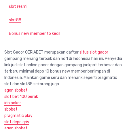
slot resmi
slot88
Bonus new member to kecil
Slot Gacor CERIABET merupakan daftar
situs slot gacor
gampang menang terbaik dan no 1 di Indonesia hari ini. Penyedia
link judi slot online gacor dengan gampang jackpot terbesar dan
terbaru minimal depo 10 bonus new member berlimpah di
Indonesia. Mainkan game seru dan menarik seperti pragmatic
slot dan slot88 sekarang juga.
agen sbobet
slot bet 100 perak
idn poker
sbobet
pragmatic play
slot depo qris
agen sbobet