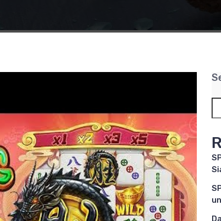
S
R
SP
Si
SP
un
Da