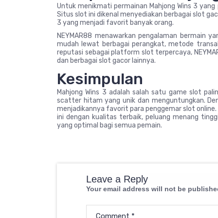
Untuk menikmati permainan Mahjong Wins 3 yang p
Situs slot ini dikenal menyediakan berbagai slot 
3 yang menjadi favorit banyak orang.
NEYMAR88 menawarkan pengalaman bermain yang
mudah lewat berbagai perangkat, metode transa
reputasi sebagai platform slot terpercaya, NEYM
dan berbagai slot gacor lainnya.
Kesimpulan
Mahjong Wins 3 adalah salah satu game slot pal
scatter hitam yang unik dan menguntungkan. Den
menjadikannya favorit para penggemar slot online
ini dengan kualitas terbaik, peluang menang ting
yang optimal bagi semua pemain.
Leave a Reply
Your email address will not be publishe
Comment
*