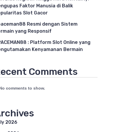
ngupas Faktor Manusia di Balik
pularitas Slot Gacor
aceman88 Resmi dengan Sistem
rmain yang Responsif
ACEMAN88 : Platform Slot Online yang
engutamakan Kenyamanan Bermain
ecent Comments
No comments to show.
rchives
ly 2026