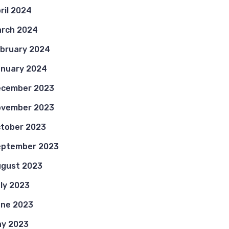
ril 2024
rch 2024
bruary 2024
nuary 2024
ecember 2023
ovember 2023
tober 2023
eptember 2023
gust 2023
ly 2023
ne 2023
y 2023