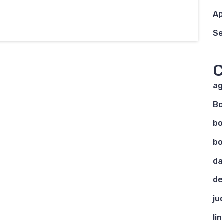
Ap
Se
C
ag
B
bo
bo
da
de
ju
li