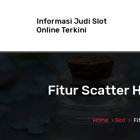
S
k
i
Informasi Judi Slot
p
Online Terkini
t
o
c
o
n
t
e
n
Fitur Scatter 
t
Home
Slot
Fi