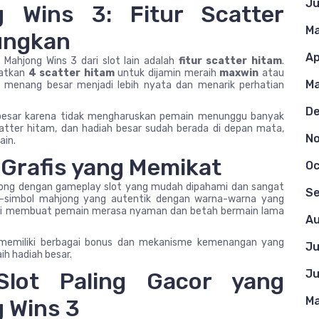
Ju
 Wins 3: Fitur Scatter
Ma
ungkan
Ap
Mahjong Wins 3 dari slot lain adalah
fitur scatter hitam
.
patkan
4 scatter hitam
untuk dijamin meraih
maxwin
atau
Ma
 menang besar menjadi lebih nyata dan menarik perhatian
D
 besar karena tidak mengharuskan pemain menunggu banyak
atter hitam, dan hadiah besar sudah berada di depan mata,
N
ain.
Grafis yang Memikat
Oc
ong dengan gameplay slot yang mudah dipahami dan sangat
S
ol-simbol mahjong yang autentik dengan warna-warna yang
l ini membuat pemain merasa nyaman dan betah bermain lama
Au
ga memiliki berbagai bonus dan mekanisme kemenangan yang
Ju
h hadiah besar.
Ju
lot Paling Gacor yang
Ma
 Wins 3