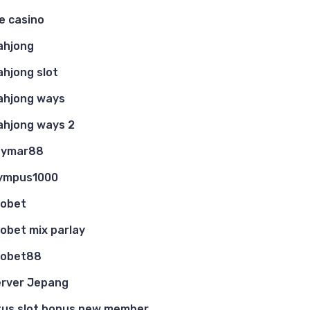
ve casino
ahjong
hjong slot
hjong ways
hjong ways 2
eymar88
ympus1000
obet
obet mix parlay
bobet88
rver Jepang
tus slot bonus new member