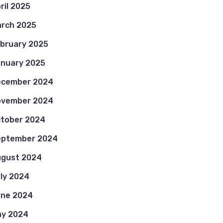
ril 2025
rch 2025
bruary 2025
nuary 2025
ecember 2024
ovember 2024
tober 2024
eptember 2024
gust 2024
ly 2024
ne 2024
y 2024