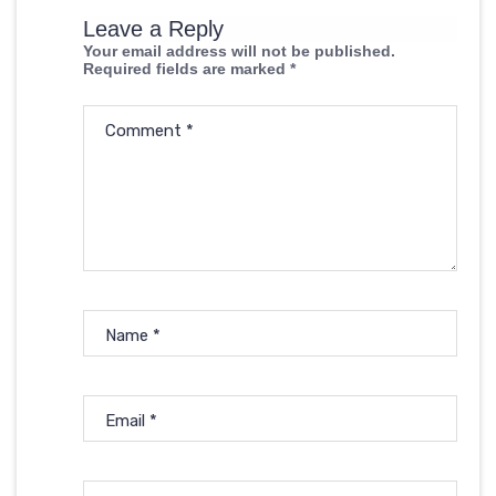
Leave a Reply
Your email address will not be published.
Required fields are marked
*
Comment
*
Name
*
Email
*