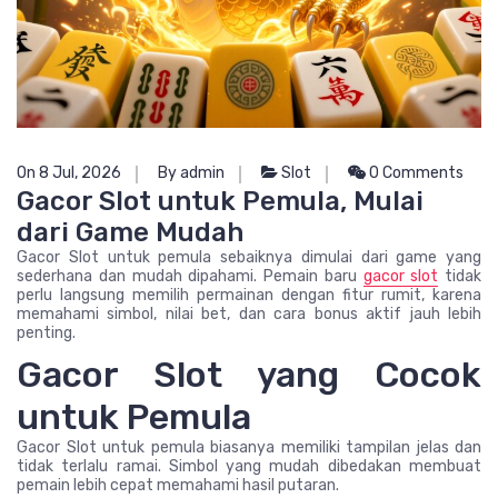
On 8 Jul, 2026
By admin
Slot
0 Comments
Gacor Slot untuk Pemula, Mulai
dari Game Mudah
Gacor Slot untuk pemula sebaiknya dimulai dari game yang
sederhana dan mudah dipahami. Pemain baru
gacor slot
tidak
perlu langsung memilih permainan dengan fitur rumit, karena
memahami simbol, nilai bet, dan cara bonus aktif jauh lebih
penting.
Gacor Slot yang Cocok
untuk Pemula
Gacor Slot untuk pemula biasanya memiliki tampilan jelas dan
tidak terlalu ramai. Simbol yang mudah dibedakan membuat
pemain lebih cepat memahami hasil putaran.