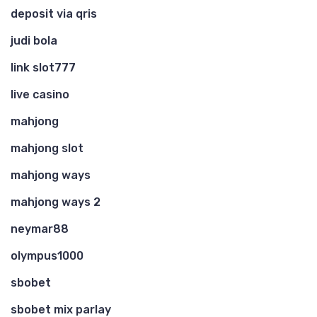
deposit via qris
judi bola
link slot777
live casino
mahjong
mahjong slot
mahjong ways
mahjong ways 2
neymar88
olympus1000
sbobet
sbobet mix parlay