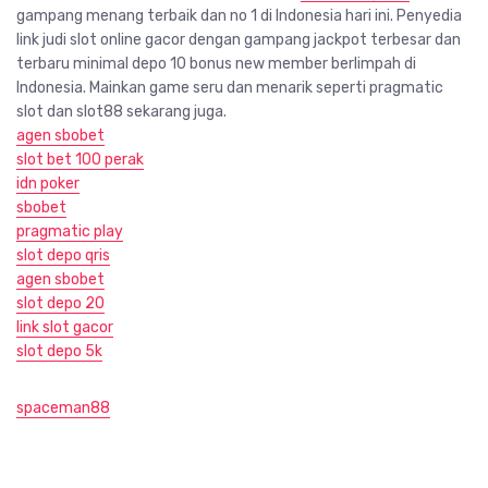
gampang menang terbaik dan no 1 di Indonesia hari ini. Penyedia
link judi slot online gacor dengan gampang jackpot terbesar dan
terbaru minimal depo 10 bonus new member berlimpah di
Indonesia. Mainkan game seru dan menarik seperti pragmatic
slot dan slot88 sekarang juga.
agen sbobet
slot bet 100 perak
idn poker
sbobet
pragmatic play
slot depo qris
agen sbobet
slot depo 20
link slot gacor
slot depo 5k
spaceman88