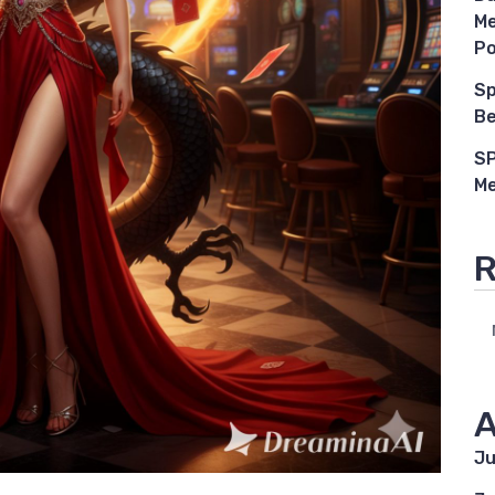
Me
Po
Sp
Be
SP
M
R
A
Ju