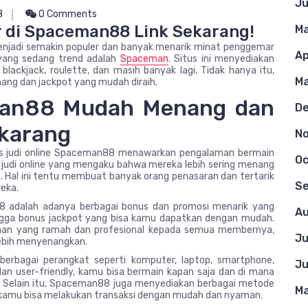
Ju
8
0 Comments
r di Spaceman88 Link Sekarang!
Ma
ne menjadi semakin populer dan banyak menarik minat penggemar
Ap
ne yang sedang trend adalah
Spaceman
. Situs ini menyediakan
, blackjack, roulette, dan masih banyak lagi. Tidak hanya itu,
Ma
ng dan jackpot yang mudah diraih.
man88 Mudah Menang dan
D
karang
N
us judi online Spaceman88 menawarkan pengalaman bermain
Oc
 judi online yang mengaku bahwa mereka lebih sering menang
 Hal ini tentu membuat banyak orang penasaran dan tertarik
S
eka.
 adalah adanya berbagai bonus dan promosi menarik yang
Au
hingga bonus jackpot yang bisa kamu dapatkan dengan mudah.
anan yang ramah dan profesional kepada semua membernya,
Ju
ebih menyenangkan.
erbagai perangkat seperti komputer, laptop, smartphone,
Ju
an user-friendly, kamu bisa bermain kapan saja dan di mana
s. Selain itu, Spaceman88 juga menyediakan berbagai metode
Ma
kamu bisa melakukan transaksi dengan mudah dan nyaman.