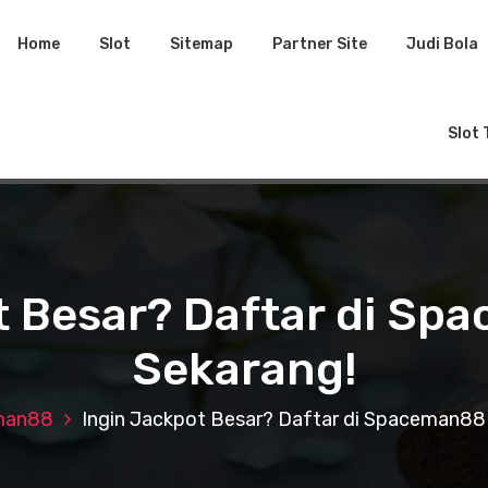
Home
Slot
Sitemap
Partner Site
Judi Bola
Slot 
t Besar? Daftar di Sp
Sekarang!
man88
Ingin Jackpot Besar? Daftar di Spaceman88 