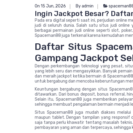
On 15 Jun, 2026
By admin
spaceman8
Ingin Jackpot Besar? Dafta
Pada era digital seperti saat ini, perjudian onli
judi di seluruh dunia. Salah satu situs judi onli
berbagai permainan judi online seperti slot, poker
Spaceman88 juga terkenal karena kemudahan mena
Daftar Situs Space
Gampang Jackpot Se
Dengan perkembangan teknologi yang pesat, sit
yang lebih seru dan mengasyikkan. Banyak pemain
dan meraih jackpot ketika bermain di Spaceman88.
untuk bergabung dan mencoba keberuntungan mer
Keuntungan bergabung dengan situs Spaceman88
ditawarkan. Dari bonus deposit, bonus referral, 
Selain itu, Spaceman88 juga memberikan pelay
sehingga membuat pengalaman bermain menjadi l
Situs Spaceman88 juga mudah diakses melalui b
maupun tablet. Dengan tampilan yang responsif d
saja tanpa perlu khawatir tentang masalah tekni
pembayaran yang aman dan terpercaya, sehingga 