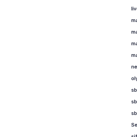
li
m
ma
ma
ma
n
ol
sb
sb
s
Se
si