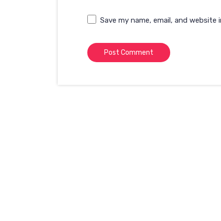
Save my name, email, and website i