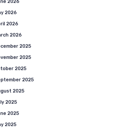
ne 2026
y 2026
ril 2026
rch 2026
ecember 2025
ovember 2025
tober 2025
eptember 2025
gust 2025
ly 2025
ne 2025
y 2025