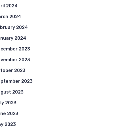
ril 2024
rch 2024
bruary 2024
nuary 2024
ecember 2023
ovember 2023
tober 2023
eptember 2023
gust 2023
ly 2023
ne 2023
y 2023