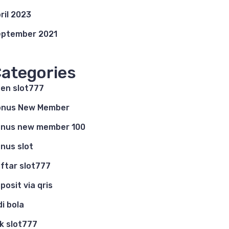
ril 2023
ptember 2021
ategories
en slot777
onus New Member
nus new member 100
nus slot
ftar slot777
posit via qris
di bola
nk slot777