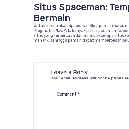
Situs Spaceman: Tem
Bermain
Untuk memainkan Spaceman Slot, pemain harus mend
Pragmatic Play. Ada banyak situs spaceman terper
situs yang terpercaya dan aman. Beberapa situs 
menarik, sehingga pemain dapat memperbesar pel
Leave a Reply
Your email address will not be publishe
Comment
*