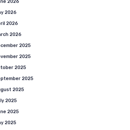
ne 2026
y 2026
ril 2026
rch 2026
ecember 2025
ovember 2025
tober 2025
eptember 2025
gust 2025
ly 2025
ne 2025
y 2025