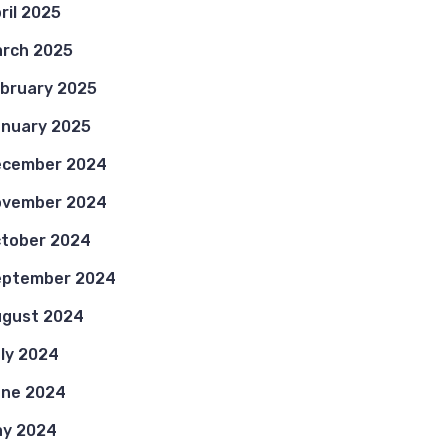
ril 2025
rch 2025
bruary 2025
nuary 2025
ecember 2024
ovember 2024
tober 2024
eptember 2024
gust 2024
ly 2024
ne 2024
y 2024