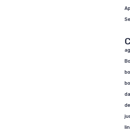
Ap
Se
C
ag
B
bo
bo
da
de
ju
li