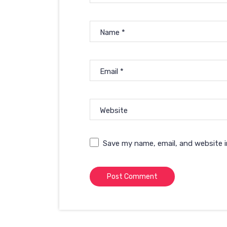
Name
*
Email
*
Website
Save my name, email, and website i