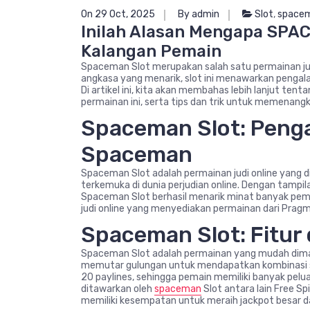
On 29 Oct, 2025
By admin
Slot
,
space
Inilah Alasan Mengapa SPAC
Kalangan Pemain
Spaceman Slot merupakan salah satu permainan judi
angkasa yang menarik, slot ini menawarkan pengal
Di artikel ini, kita akan membahas lebih lanjut ten
permainan ini, serta tips dan trik untuk memenangk
Spaceman Slot: Penga
Spaceman
Spaceman Slot adalah permainan judi online yang 
terkemuka di dunia perjudian online. Dengan tampil
Spaceman Slot berhasil menarik minat banyak pemain
judi online yang menyediakan permainan dari Pragm
Spaceman Slot: Fitur
Spaceman Slot adalah permainan yang mudah dima
memutar gulungan untuk mendapatkan kombinasi si
20 paylines, sehingga pemain memiliki banyak pel
ditawarkan oleh
spaceman
Slot antara lain Free Spi
memiliki kesempatan untuk meraih jackpot besar d