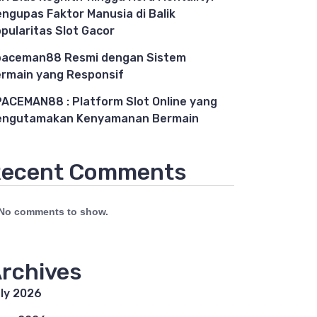
ngupas Faktor Manusia di Balik
pularitas Slot Gacor
aceman88 Resmi dengan Sistem
rmain yang Responsif
ACEMAN88 : Platform Slot Online yang
engutamakan Kenyamanan Bermain
ecent Comments
No comments to show.
rchives
ly 2026