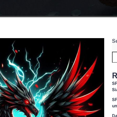
S
R
SP
Si
SP
un
Da