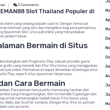
Ju
man
0 Comments
EMAN88 Slot Thailand Populer di
Ma
Ap
 online yang sedang populer saat ini. Dengan tema luar
aman bermain yang seru dan menghibur bagi para pemainnya.
Ma
tang Spaceman Slot, situs judi online yang menyediakan
an jackpot besar.
D
laman Bermain di Situs
N
Oc
dikembangkan oleh Pragmatic Play, sebuah provider game
an grafis yang menarik dan fitur-fitur bonus yang menggiurkan,
S
 judi online. Permainan ini dapat dimainkan di berbagai situs
atic Play, seperti situs spaceman terpercaya.
Au
 dan Cara Bermain
Ju
inkan. Para pemain hanya perlu memasang taruhan dan
mbol yang menguntungkan. Slot ini memiliki 5 gulungan dan
Ju
uang untuk memenangkan hadiah besar. Fitur bonus yang
ns, Wilds, dan Scatter symbols. Dengan fitur-fitur ini, pemain
Ma
alam satu putaran.