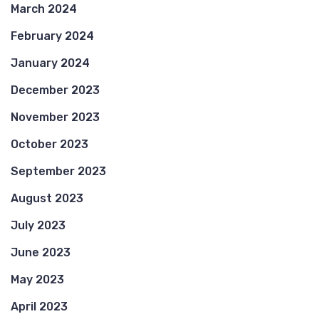
March 2024
February 2024
January 2024
December 2023
November 2023
October 2023
September 2023
August 2023
July 2023
June 2023
May 2023
April 2023