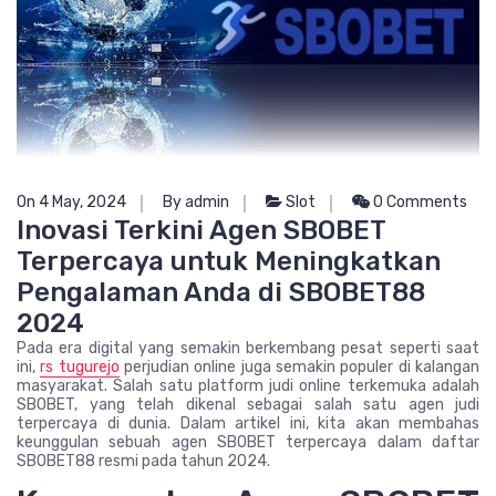
On 4 May, 2024
By admin
Slot
0 Comments
Inovasi Terkini Agen SBOBET
Terpercaya untuk Meningkatkan
Pengalaman Anda di SBOBET88
2024
Pada era digital yang semakin berkembang pesat seperti saat
ini,
rs tugurejo
perjudian online juga semakin populer di kalangan
masyarakat. Salah satu platform judi online terkemuka adalah
SBOBET, yang telah dikenal sebagai salah satu agen judi
terpercaya di dunia. Dalam artikel ini, kita akan membahas
keunggulan sebuah agen SBOBET terpercaya dalam daftar
SBOBET88 resmi pada tahun 2024.