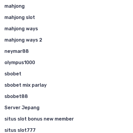
mahjong
mahjong slot
mahjong ways
mahjong ways 2
neymar88
olympus1000
sbobet
sbobet mix parlay
sbobet88
Server Jepang
situs slot bonus new member
situs slot777