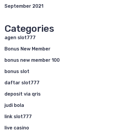
September 2021
Categories
agen slot777
Bonus New Member
bonus new member 100
bonus slot
daftar slot777
deposit via qris
judi bola
link slot777
live casino