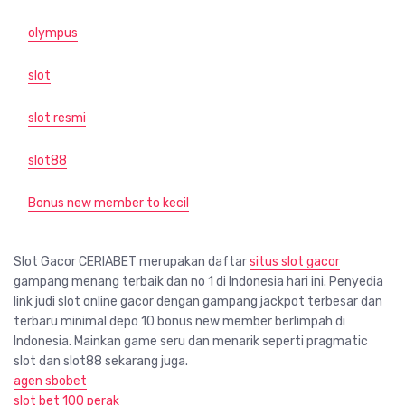
olympus
slot
slot resmi
slot88
Bonus new member to kecil
Slot Gacor CERIABET merupakan daftar
situs slot gacor
gampang menang terbaik dan no 1 di Indonesia hari ini. Penyedia
link judi slot online gacor dengan gampang jackpot terbesar dan
terbaru minimal depo 10 bonus new member berlimpah di
Indonesia. Mainkan game seru dan menarik seperti pragmatic
slot dan slot88 sekarang juga.
agen sbobet
slot bet 100 perak