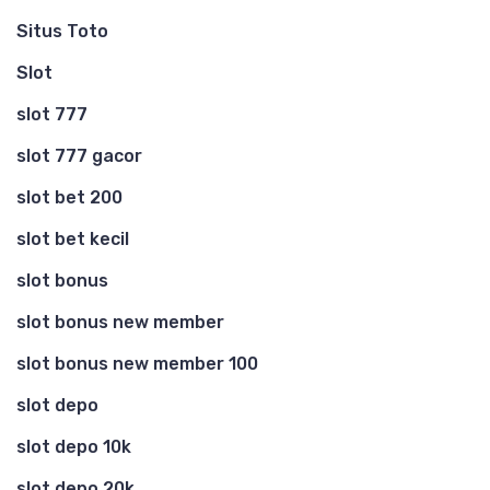
Situs Toto
Slot
slot 777
slot 777 gacor
slot bet 200
slot bet kecil
slot bonus
slot bonus new member
slot bonus new member 100
slot depo
slot depo 10k
slot depo 20k