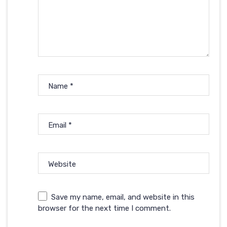
Name
*
Email
*
Website
Save my name, email, and website in this
browser for the next time I comment.