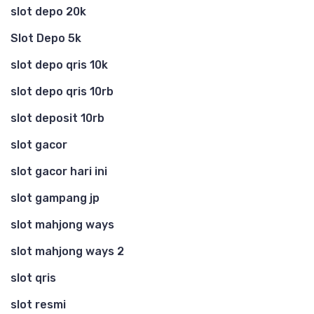
slot depo 20k
Slot Depo 5k
slot depo qris 10k
slot depo qris 10rb
slot deposit 10rb
slot gacor
slot gacor hari ini
slot gampang jp
slot mahjong ways
slot mahjong ways 2
slot qris
slot resmi