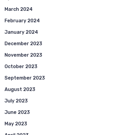
March 2024
February 2024
January 2024
December 2023
November 2023
October 2023
September 2023
August 2023
July 2023
June 2023
May 2023