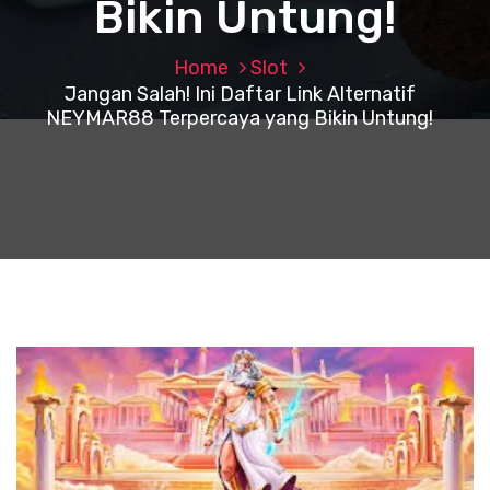
Bikin Untung!
Home
Slot
Jangan Salah! Ini Daftar Link Alternatif
NEYMAR88 Terpercaya yang Bikin Untung!