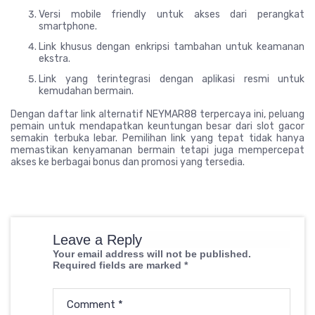
Versi mobile friendly untuk akses dari perangkat
smartphone.
Link khusus dengan enkripsi tambahan untuk keamanan
ekstra.
Link yang terintegrasi dengan aplikasi resmi untuk
kemudahan bermain.
Dengan daftar link alternatif NEYMAR88 terpercaya ini, peluang
pemain untuk mendapatkan keuntungan besar dari slot gacor
semakin terbuka lebar. Pemilihan link yang tepat tidak hanya
memastikan kenyamanan bermain tetapi juga mempercepat
akses ke berbagai bonus dan promosi yang tersedia.
Leave a Reply
Your email address will not be published.
Required fields are marked
*
Comment
*