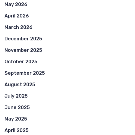
May 2026
April 2026
March 2026
December 2025
November 2025
October 2025
September 2025
August 2025
July 2025
June 2025
May 2025
April 2025