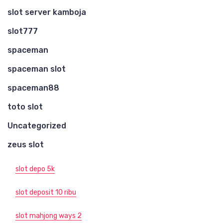
slot server kamboja
slot777
spaceman
spaceman slot
spaceman88
toto slot
Uncategorized
zeus slot
slot depo 5k
slot deposit 10 ribu
slot mahjong ways 2