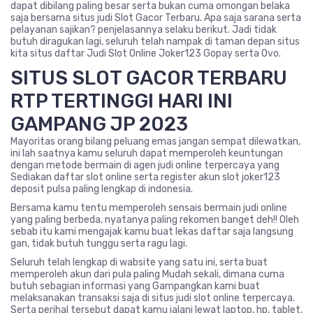
dapat dibilang paling besar serta bukan cuma omongan belaka
saja bersama situs judi Slot Gacor Terbaru. Apa saja sarana serta
pelayanan sajikan? penjelasannya selaku berikut. Jadi tidak
butuh diragukan lagi, seluruh telah nampak di taman depan situs
kita situs daftar Judi Slot Online Joker123 Gopay serta Ovo.
SITUS SLOT GACOR TERBARU
RTP TERTINGGI HARI INI
GAMPANG JP 2023
Mayoritas orang bilang peluang emas jangan sempat dilewatkan,
ini lah saatnya kamu seluruh dapat memperoleh keuntungan
dengan metode bermain di agen judi online terpercaya yang
Sediakan daftar slot online serta register akun slot joker123
deposit pulsa paling lengkap di indonesia.
Bersama kamu tentu memperoleh sensais bermain judi online
yang paling berbeda, nyatanya paling rekomen banget deh!! Oleh
sebab itu kami mengajak kamu buat lekas daftar saja langsung
gan, tidak butuh tunggu serta ragu lagi.
Seluruh telah lengkap di wabsite yang satu ini, serta buat
memperoleh akun dari pula paling Mudah sekali, dimana cuma
butuh sebagian informasi yang Gampangkan kami buat
melaksanakan transaksi saja di situs judi slot online terpercaya.
Serta perihal tersebut dapat kamu jalani lewat laptop, hp, tablet,