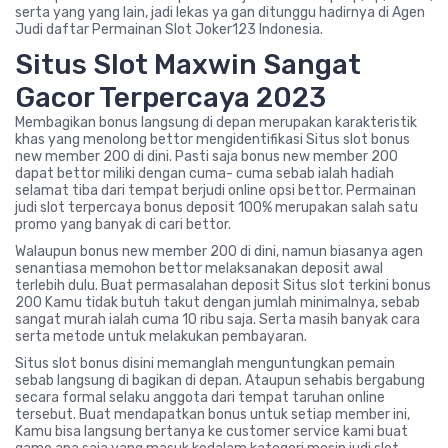
serta yang yang lain, jadi lekas ya gan ditunggu hadirnya di Agen
Judi daftar Permainan Slot Joker123 Indonesia.
Situs Slot Maxwin Sangat
Gacor Terpercaya 2023
Membagikan bonus langsung di depan merupakan karakteristik
khas yang menolong bettor mengidentifikasi Situs slot bonus
new member 200 di dini. Pasti saja bonus new member 200
dapat bettor miliki dengan cuma- cuma sebab ialah hadiah
selamat tiba dari tempat berjudi online opsi bettor. Permainan
judi slot terpercaya bonus deposit 100% merupakan salah satu
promo yang banyak di cari bettor.
Walaupun bonus new member 200 di dini, namun biasanya agen
senantiasa memohon bettor melaksanakan deposit awal
terlebih dulu. Buat permasalahan deposit Situs slot terkini bonus
200 Kamu tidak butuh takut dengan jumlah minimalnya, sebab
sangat murah ialah cuma 10 ribu saja. Serta masih banyak cara
serta metode untuk melakukan pembayaran.
Situs slot bonus disini memanglah menguntungkan pemain
sebab langsung di bagikan di depan. Ataupun sehabis bergabung
secara formal selaku anggota dari tempat taruhan online
tersebut. Buat mendapatkan bonus untuk setiap member ini,
Kamu bisa langsung bertanya ke customer service kami buat