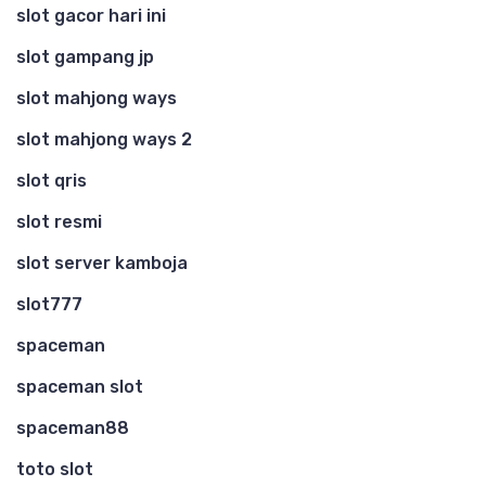
slot gacor hari ini
slot gampang jp
slot mahjong ways
slot mahjong ways 2
slot qris
slot resmi
slot server kamboja
slot777
spaceman
spaceman slot
spaceman88
toto slot