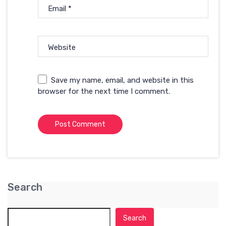
Email
*
Website
Save my name, email, and website in this
browser for the next time I comment.
Search
Search