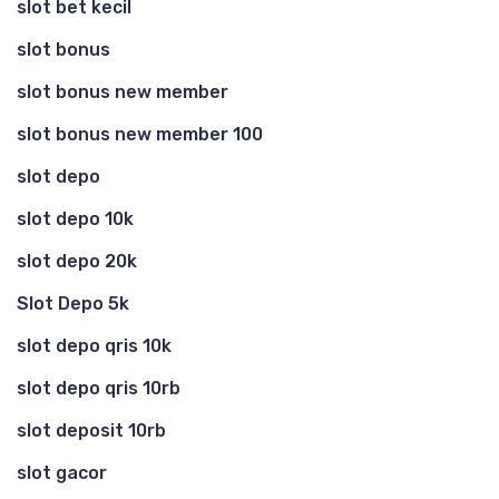
slot bet kecil
slot bonus
slot bonus new member
slot bonus new member 100
slot depo
slot depo 10k
slot depo 20k
Slot Depo 5k
slot depo qris 10k
slot depo qris 10rb
slot deposit 10rb
slot gacor