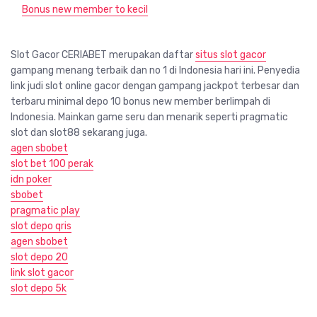
Bonus new member to kecil
Slot Gacor CERIABET merupakan daftar
situs slot gacor
gampang menang terbaik dan no 1 di Indonesia hari ini. Penyedia
link judi slot online gacor dengan gampang jackpot terbesar dan
terbaru minimal depo 10 bonus new member berlimpah di
Indonesia. Mainkan game seru dan menarik seperti pragmatic
slot dan slot88 sekarang juga.
agen sbobet
slot bet 100 perak
idn poker
sbobet
pragmatic play
slot depo qris
agen sbobet
slot depo 20
link slot gacor
slot depo 5k