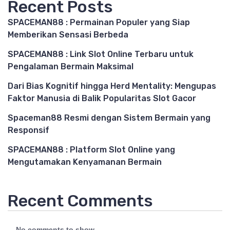
Recent Posts
SPACEMAN88 : Permainan Populer yang Siap
Memberikan Sensasi Berbeda
SPACEMAN88 : Link Slot Online Terbaru untuk
Pengalaman Bermain Maksimal
Dari Bias Kognitif hingga Herd Mentality: Mengupas
Faktor Manusia di Balik Popularitas Slot Gacor
Spaceman88 Resmi dengan Sistem Bermain yang
Responsif
SPACEMAN88 : Platform Slot Online yang
Mengutamakan Kenyamanan Bermain
Recent Comments
No comments to show.