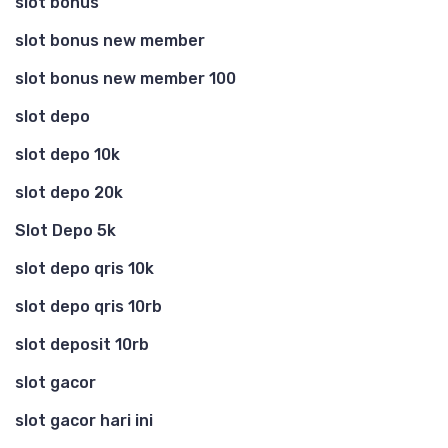
slot bonus
slot bonus new member
slot bonus new member 100
slot depo
slot depo 10k
slot depo 20k
Slot Depo 5k
slot depo qris 10k
slot depo qris 10rb
slot deposit 10rb
slot gacor
slot gacor hari ini