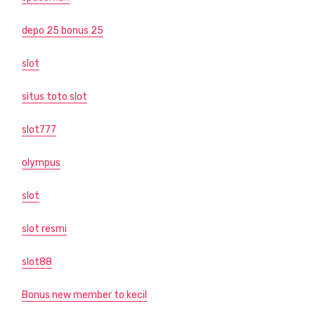
depo 25 bonus 25
slot
situs toto slot
slot777
olympus
slot
slot resmi
slot88
Bonus new member to kecil