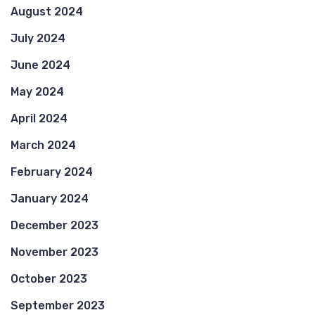
August 2024
July 2024
June 2024
May 2024
April 2024
March 2024
February 2024
January 2024
December 2023
November 2023
October 2023
September 2023