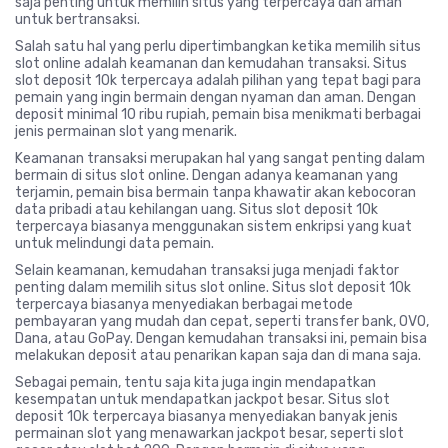
saja penting untuk memilih situs yang terpercaya dan aman
untuk bertransaksi.
Salah satu hal yang perlu dipertimbangkan ketika memilih situs
slot online adalah keamanan dan kemudahan transaksi. Situs
slot deposit 10k terpercaya adalah pilihan yang tepat bagi para
pemain yang ingin bermain dengan nyaman dan aman. Dengan
deposit minimal 10 ribu rupiah, pemain bisa menikmati berbagai
jenis permainan slot yang menarik.
Keamanan transaksi merupakan hal yang sangat penting dalam
bermain di situs slot online. Dengan adanya keamanan yang
terjamin, pemain bisa bermain tanpa khawatir akan kebocoran
data pribadi atau kehilangan uang. Situs slot deposit 10k
terpercaya biasanya menggunakan sistem enkripsi yang kuat
untuk melindungi data pemain.
Selain keamanan, kemudahan transaksi juga menjadi faktor
penting dalam memilih situs slot online. Situs slot deposit 10k
terpercaya biasanya menyediakan berbagai metode
pembayaran yang mudah dan cepat, seperti transfer bank, OVO,
Dana, atau GoPay. Dengan kemudahan transaksi ini, pemain bisa
melakukan deposit atau penarikan kapan saja dan di mana saja.
Sebagai pemain, tentu saja kita juga ingin mendapatkan
kesempatan untuk mendapatkan jackpot besar. Situs slot
deposit 10k terpercaya biasanya menyediakan banyak jenis
permainan slot yang menawarkan jackpot besar, seperti slot