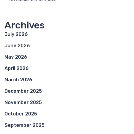
Archives
July 2026
June 2026
May 2026
April 2026
March 2026
December 2025
November 2025
October 2025
September 2025