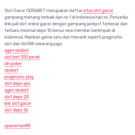
Slot Gacor CERIABET merupakan daftar
situs slot gacor
gampang menang terbaik dan no 1 di Indonesia hari ini. Penyedia
link judi slot online gacor dengan gampang jackpot terbesar dan
terbaru minimal depo 10 bonus new member berlimpah di
Indonesia. Mainkan game seru dan menarik seperti pragmatic
slot dan slot88 sekarang juga.
agen sbobet
slot bet 100 perak
idn poker
sbobet
pragmatic play
slot depo qris
agen sbobet
slot depo 20
link slot gacor
slot depo 5k
spaceman88