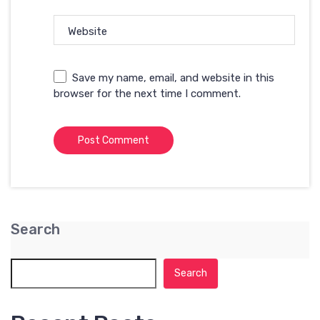
Website
Save my name, email, and website in this
browser for the next time I comment.
Search
Search