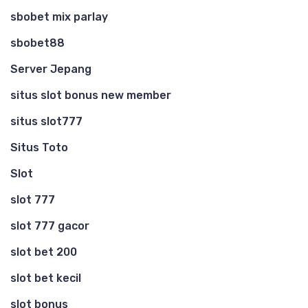
sbobet mix parlay
sbobet88
Server Jepang
situs slot bonus new member
situs slot777
Situs Toto
Slot
slot 777
slot 777 gacor
slot bet 200
slot bet kecil
slot bonus