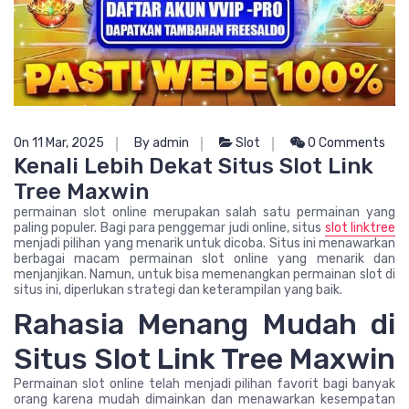
On 11 Mar, 2025
By admin
Slot
0 Comments
Kenali Lebih Dekat Situs Slot Link
Tree Maxwin
permainan slot online merupakan salah satu permainan yang
paling populer. Bagi para penggemar judi online, situs
slot linktree
menjadi pilihan yang menarik untuk dicoba. Situs ini menawarkan
berbagai macam permainan slot online yang menarik dan
menjanjikan. Namun, untuk bisa memenangkan permainan slot di
situs ini, diperlukan strategi dan keterampilan yang baik.
Rahasia Menang Mudah di
Situs Slot Link Tree Maxwin
Permainan slot online telah menjadi pilihan favorit bagi banyak
orang karena mudah dimainkan dan menawarkan kesempatan