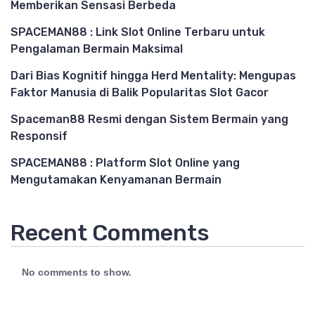
Memberikan Sensasi Berbeda
SPACEMAN88 : Link Slot Online Terbaru untuk
Pengalaman Bermain Maksimal
Dari Bias Kognitif hingga Herd Mentality: Mengupas
Faktor Manusia di Balik Popularitas Slot Gacor
Spaceman88 Resmi dengan Sistem Bermain yang
Responsif
SPACEMAN88 : Platform Slot Online yang
Mengutamakan Kenyamanan Bermain
Recent Comments
No comments to show.