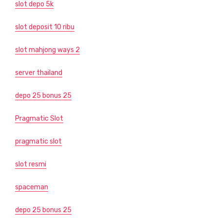
slot depo 5k
slot deposit 10 ribu
slot mahjong ways 2
server thailand
depo 25 bonus 25
Pragmatic Slot
pragmatic slot
slot resmi
spaceman
depo 25 bonus 25