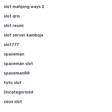
slot mahjong ways 2
slot qris
slot resmi
slot server kamboja
slot777
spaceman
spaceman slot
spaceman88
toto slot
Uncategorized
zeus slot