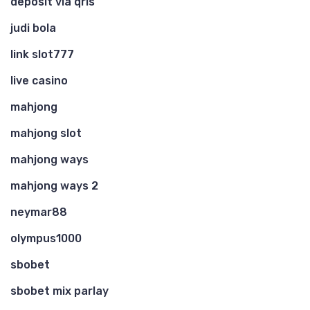
deposit via qris
judi bola
link slot777
live casino
mahjong
mahjong slot
mahjong ways
mahjong ways 2
neymar88
olympus1000
sbobet
sbobet mix parlay