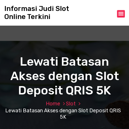
S
Informasi Judi Slot
k
Online Terkini
i
p
t
o
c
o
n
Lewati Batasan
t
e
Akses dengan Slot
n
t
Deposit QRIS 5K
Home
Slot
Lewati Batasan Akses dengan Slot Deposit QRIS
5K