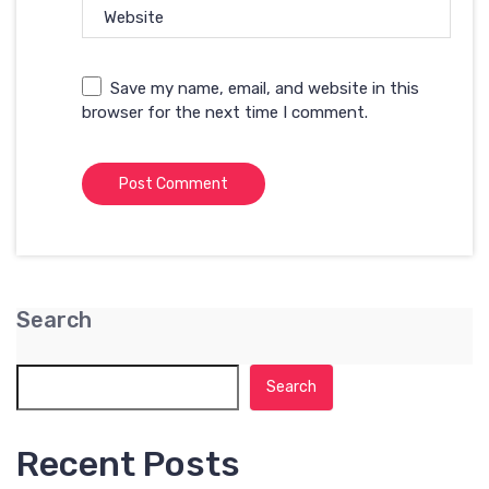
Website
Save my name, email, and website in this
browser for the next time I comment.
Search
Search
Recent Posts