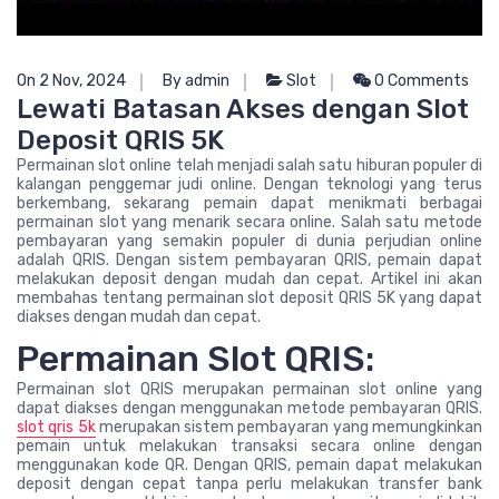
On 2 Nov, 2024
By admin
Slot
0 Comments
Lewati Batasan Akses dengan Slot
Deposit QRIS 5K
Permainan slot online telah menjadi salah satu hiburan populer di
kalangan penggemar judi online. Dengan teknologi yang terus
berkembang, sekarang pemain dapat menikmati berbagai
permainan slot yang menarik secara online. Salah satu metode
pembayaran yang semakin populer di dunia perjudian online
adalah QRIS. Dengan sistem pembayaran QRIS, pemain dapat
melakukan deposit dengan mudah dan cepat. Artikel ini akan
membahas tentang permainan slot deposit QRIS 5K yang dapat
diakses dengan mudah dan cepat.
Permainan Slot QRIS:
Permainan slot QRIS merupakan permainan slot online yang
dapat diakses dengan menggunakan metode pembayaran QRIS.
slot qris 5k
merupakan sistem pembayaran yang memungkinkan
pemain untuk melakukan transaksi secara online dengan
menggunakan kode QR. Dengan QRIS, pemain dapat melakukan
deposit dengan cepat tanpa perlu melakukan transfer bank