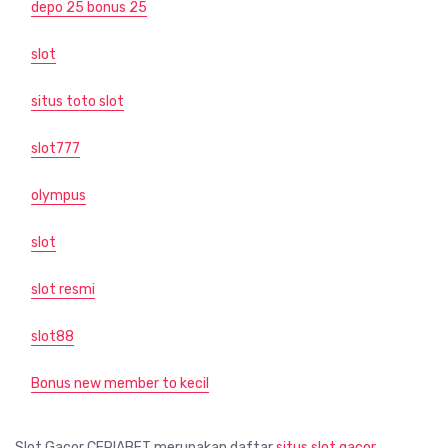
depo 25 bonus 25
slot
situs toto slot
slot777
olympus
slot
slot resmi
slot88
Bonus new member to kecil
Slot Gacor CERIABET merupakan daftar
situs slot gacor