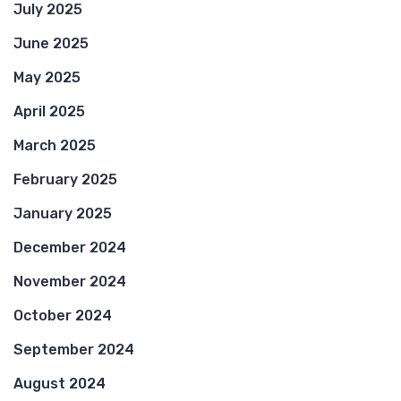
July 2025
June 2025
May 2025
April 2025
March 2025
February 2025
January 2025
December 2024
November 2024
October 2024
September 2024
August 2024