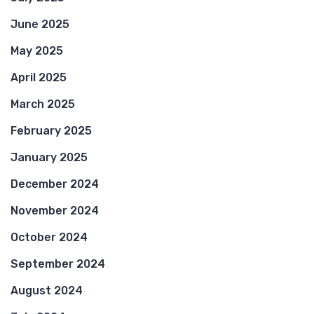
June 2025
May 2025
April 2025
March 2025
February 2025
January 2025
December 2024
November 2024
October 2024
September 2024
August 2024