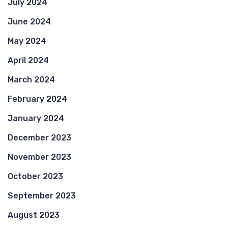
July 2024
June 2024
May 2024
April 2024
March 2024
February 2024
January 2024
December 2023
November 2023
October 2023
September 2023
August 2023