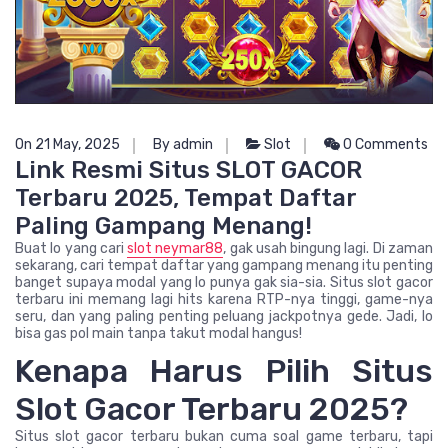
On 21 May, 2025
By admin
Slot
0 Comments
Link Resmi Situs SLOT GACOR
Terbaru 2025, Tempat Daftar
Paling Gampang Menang!
Buat lo yang cari
slot neymar88
, gak usah bingung lagi. Di zaman
sekarang, cari tempat daftar yang gampang menang itu penting
banget supaya modal yang lo punya gak sia-sia. Situs slot gacor
terbaru ini memang lagi hits karena RTP-nya tinggi, game-nya
seru, dan yang paling penting peluang jackpotnya gede. Jadi, lo
bisa gas pol main tanpa takut modal hangus!
Kenapa Harus Pilih Situs
Slot Gacor Terbaru 2025?
Situs slot gacor terbaru bukan cuma soal game terbaru, tapi