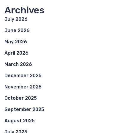
Archives
July 2026
June 2026
May 2026
April 2026
March 2026
December 2025
November 2025
October 2025
September 2025
August 2025
July 2025