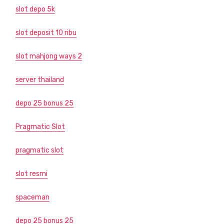
slot depo 5k
slot deposit 10 ribu
slot mahjong ways 2
server thailand
depo 25 bonus 25
Pragmatic Slot
pragmatic slot
slot resmi
spaceman
depo 25 bonus 25