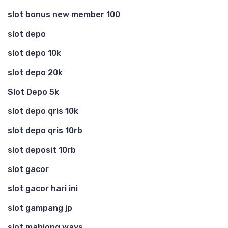
slot bonus new member 100
slot depo
slot depo 10k
slot depo 20k
Slot Depo 5k
slot depo qris 10k
slot depo qris 10rb
slot deposit 10rb
slot gacor
slot gacor hari ini
slot gampang jp
slot mahjong ways