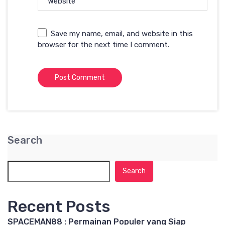
Website
Save my name, email, and website in this
browser for the next time I comment.
Search
Search
Recent Posts
SPACEMAN88 : Permainan Populer yang Siap