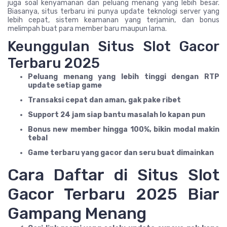
juga soal kenyamanan dan peluang menang yang lebih besar.
Biasanya, situs terbaru ini punya update teknologi server yang
lebih cepat, sistem keamanan yang terjamin, dan bonus
melimpah buat para member baru maupun lama.
Keunggulan Situs Slot Gacor
Terbaru 2025
Peluang menang yang lebih tinggi dengan RTP
update setiap game
Transaksi cepat dan aman, gak pake ribet
Support 24 jam siap bantu masalah lo kapan pun
Bonus new member hingga 100%, bikin modal makin
tebal
Game terbaru yang gacor dan seru buat dimainkan
Cara Daftar di Situs Slot
Gacor Terbaru 2025 Biar
Gampang Menang