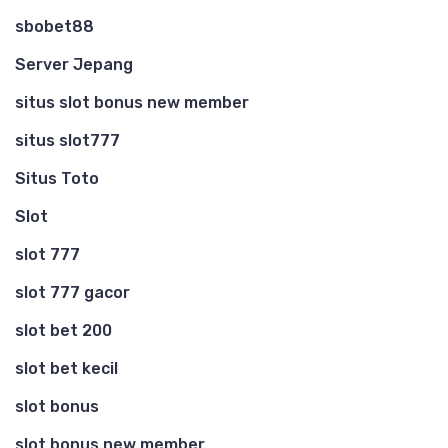
sbobet88
Server Jepang
situs slot bonus new member
situs slot777
Situs Toto
Slot
slot 777
slot 777 gacor
slot bet 200
slot bet kecil
slot bonus
slot bonus new member