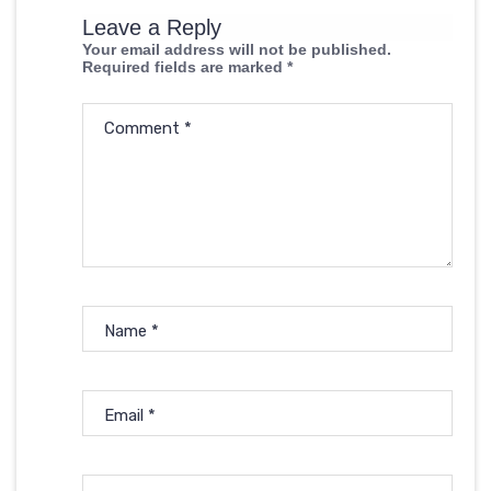
Leave a Reply
Your email address will not be published.
Required fields are marked
*
Comment
*
Name
*
Email
*