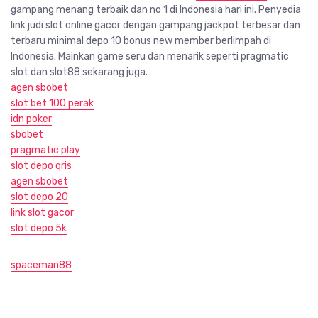
gampang menang terbaik dan no 1 di Indonesia hari ini. Penyedia
link judi slot online gacor dengan gampang jackpot terbesar dan
terbaru minimal depo 10 bonus new member berlimpah di
Indonesia. Mainkan game seru dan menarik seperti pragmatic
slot dan slot88 sekarang juga.
agen sbobet
slot bet 100 perak
idn poker
sbobet
pragmatic play
slot depo qris
agen sbobet
slot depo 20
link slot gacor
slot depo 5k
spaceman88