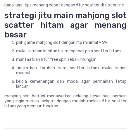
baca juga: tips menang cepat dengan fitur scatter di slot online
strategi jitu main mahjong slot
scatter hitam agar menang
besar
pilih game mahjong slot dengan rtp minimal 96%
mulai taruhan kecil untuk mengenali pola scatter hitam
manfaatkan fitur free spin sebaik mungkin
tingkatkan taruhan saat scatter hitam mulai sering
muncul
kelola kemenangan dan modal agar permainan tetap
lancar
mahjong slot hari ini menawarkan peluang besar bagi pemain
yang ingin meraih jackpot dengan mudah melalui fitur scatter
hitam yang menguntungkan.