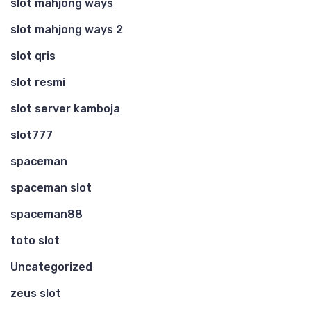
slot mahjong ways
slot mahjong ways 2
slot qris
slot resmi
slot server kamboja
slot777
spaceman
spaceman slot
spaceman88
toto slot
Uncategorized
zeus slot