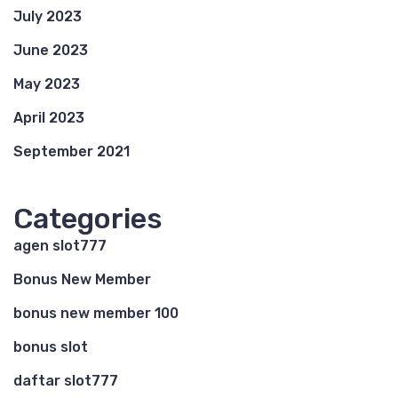
July 2023
June 2023
May 2023
April 2023
September 2021
Categories
agen slot777
Bonus New Member
bonus new member 100
bonus slot
daftar slot777