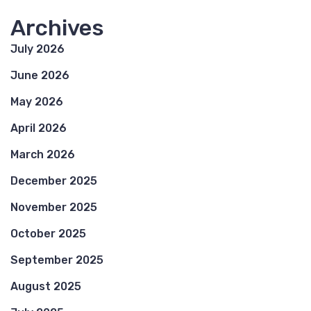
Archives
July 2026
June 2026
May 2026
April 2026
March 2026
December 2025
November 2025
October 2025
September 2025
August 2025