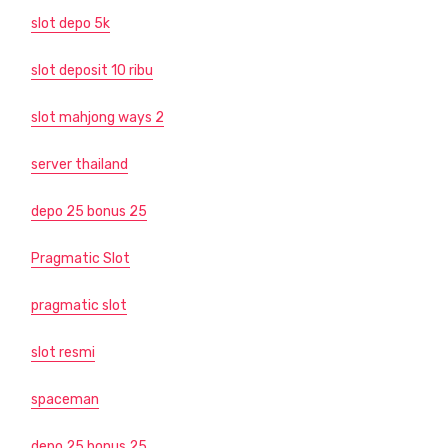
slot depo 5k
slot deposit 10 ribu
slot mahjong ways 2
server thailand
depo 25 bonus 25
Pragmatic Slot
pragmatic slot
slot resmi
spaceman
depo 25 bonus 25