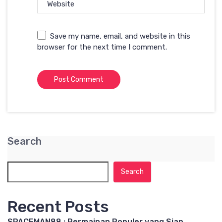
Website
Save my name, email, and website in this
browser for the next time I comment.
Search
Search
Recent Posts
SPACEMAN88 : Permainan Populer yang Siap