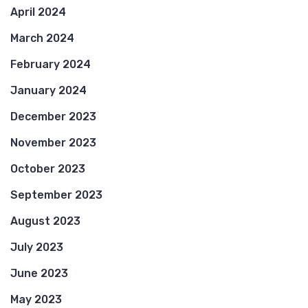
April 2024
March 2024
February 2024
January 2024
December 2023
November 2023
October 2023
September 2023
August 2023
July 2023
June 2023
May 2023