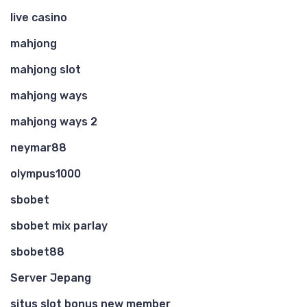
live casino
mahjong
mahjong slot
mahjong ways
mahjong ways 2
neymar88
olympus1000
sbobet
sbobet mix parlay
sbobet88
Server Jepang
situs slot bonus new member