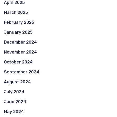
April 2025
March 2025
February 2025
January 2025
December 2024
November 2024
October 2024
September 2024
August 2024
July 2024
June 2024
May 2024