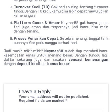
Turnover Kecil (TO)
: Gak perlu pusing tentang turnover
tinggi. Dengan TO kecil, kamu bisa lebih cepat mewujudkan
kemenangan.
Platform Gacor & Aman
: Neymar88 gak hanya gacor,
tapi juga aman dan terpercaya, jadi kamu bisa main
dengan tenang.
Proses Penarikan Cepat
: Setelah menang, tinggal tarik
cuannya. Gak perlu nunggu berhari-hari!
Jadi, masih mikir-mikir?
Neymar88
sudah siap memberi kamu
kesempatan emas untuk menang besar. Jangan tunggu lagi,
daftar sekarang juga dan rasakan
sensasi kemenangan
dengan
deposit kecil
dan
bonus besar
!
Leave a Reply
Your email address will not be published.
Required fields are marked
*