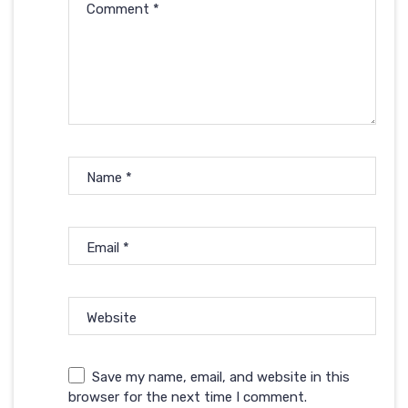
Comment
*
Name
*
Email
*
Website
Save my name, email, and website in this
browser for the next time I comment.