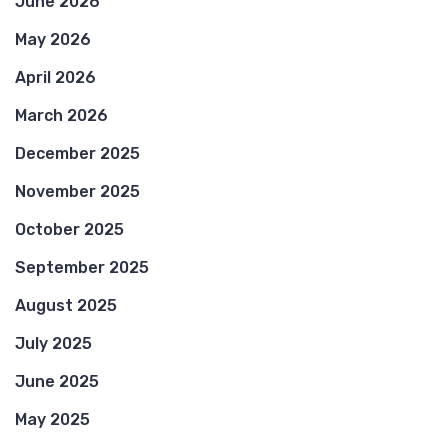
June 2026
May 2026
April 2026
March 2026
December 2025
November 2025
October 2025
September 2025
August 2025
July 2025
June 2025
May 2025