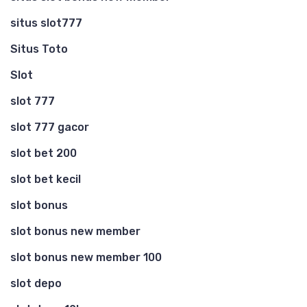
situs slot777
Situs Toto
Slot
slot 777
slot 777 gacor
slot bet 200
slot bet kecil
slot bonus
slot bonus new member
slot bonus new member 100
slot depo