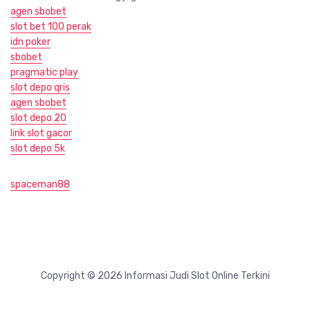
agen sbobet
slot bet 100 perak
idn poker
sbobet
pragmatic play
slot depo qris
agen sbobet
slot depo 20
link slot gacor
slot depo 5k
spaceman88
Copyright © 2026 Informasi Judi Slot Online Terkini