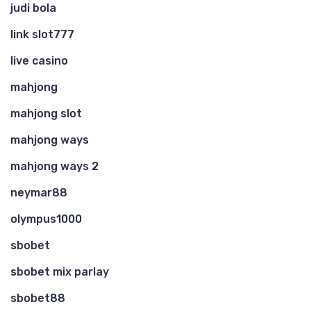
judi bola
link slot777
live casino
mahjong
mahjong slot
mahjong ways
mahjong ways 2
neymar88
olympus1000
sbobet
sbobet mix parlay
sbobet88