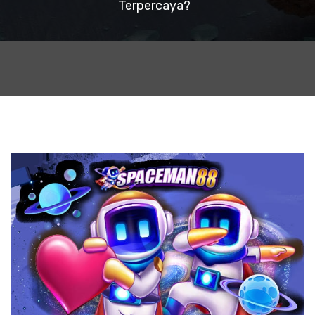
Terpercaya?