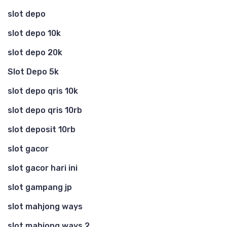
slot depo
slot depo 10k
slot depo 20k
Slot Depo 5k
slot depo qris 10k
slot depo qris 10rb
slot deposit 10rb
slot gacor
slot gacor hari ini
slot gampang jp
slot mahjong ways
slot mahjong ways 2