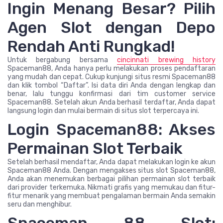
Ingin Menang Besar? Pilih
Agen Slot dengan Depo
Rendah Anti Rungkad!
Untuk bergabung bersama
cincinnati brewing history
Spaceman88, Anda hanya perlu melakukan proses pendaftaran
yang mudah dan cepat. Cukup kunjungi situs resmi Spaceman88
dan klik tombol “Daftar”. Isi data diri Anda dengan lengkap dan
benar, lalu tunggu konfirmasi dari tim customer service
Spaceman88. Setelah akun Anda berhasil terdaftar, Anda dapat
langsung login dan mulai bermain di situs slot terpercaya ini.
Login Spaceman88: Akses
Permainan Slot Terbaik
Setelah berhasil mendaftar, Anda dapat melakukan login ke akun
Spaceman88 Anda. Dengan mengakses situs slot Spaceman88,
Anda akan menemukan berbagai pilihan permainan slot terbaik
dari provider terkemuka. Nikmati grafis yang memukau dan fitur-
fitur menarik yang membuat pengalaman bermain Anda semakin
seru dan menghibur.