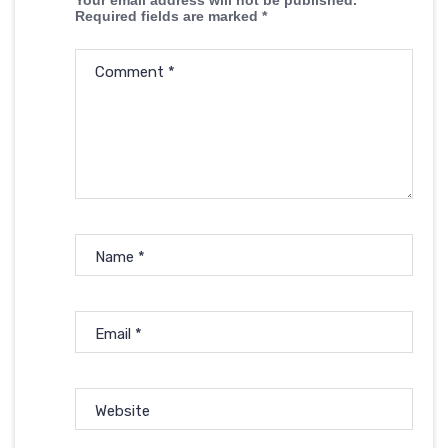
Your email address will not be published.
Required fields are marked
*
Comment
*
Name
*
Email
*
Website