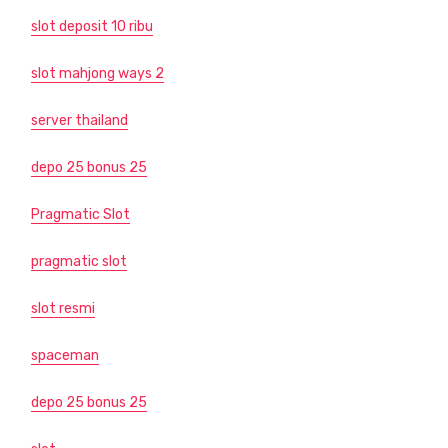
slot deposit 10 ribu
slot mahjong ways 2
server thailand
depo 25 bonus 25
Pragmatic Slot
pragmatic slot
slot resmi
spaceman
depo 25 bonus 25