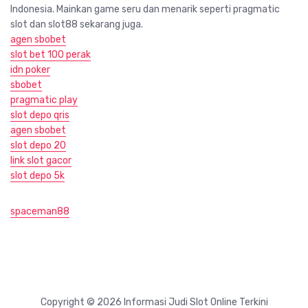
Indonesia. Mainkan game seru dan menarik seperti pragmatic
slot dan slot88 sekarang juga.
agen sbobet
slot bet 100 perak
idn poker
sbobet
pragmatic play
slot depo qris
agen sbobet
slot depo 20
link slot gacor
slot depo 5k
spaceman88
Copyright © 2026 Informasi Judi Slot Online Terkini