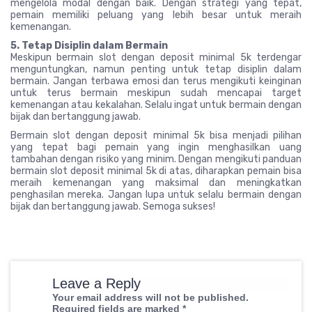
mengelola modal dengan baik. Dengan strategi yang tepat,
pemain memiliki peluang yang lebih besar untuk meraih
kemenangan.
5. Tetap Disiplin dalam Bermain
Meskipun bermain slot dengan deposit minimal 5k terdengar
menguntungkan, namun penting untuk tetap disiplin dalam
bermain. Jangan terbawa emosi dan terus mengikuti keinginan
untuk terus bermain meskipun sudah mencapai target
kemenangan atau kekalahan. Selalu ingat untuk bermain dengan
bijak dan bertanggung jawab.
Bermain slot dengan deposit minimal 5k bisa menjadi pilihan
yang tepat bagi pemain yang ingin menghasilkan uang
tambahan dengan risiko yang minim. Dengan mengikuti panduan
bermain slot deposit minimal 5k di atas, diharapkan pemain bisa
meraih kemenangan yang maksimal dan meningkatkan
penghasilan mereka. Jangan lupa untuk selalu bermain dengan
bijak dan bertanggung jawab. Semoga sukses!
Leave a Reply
Your email address will not be published.
Required fields are marked
*