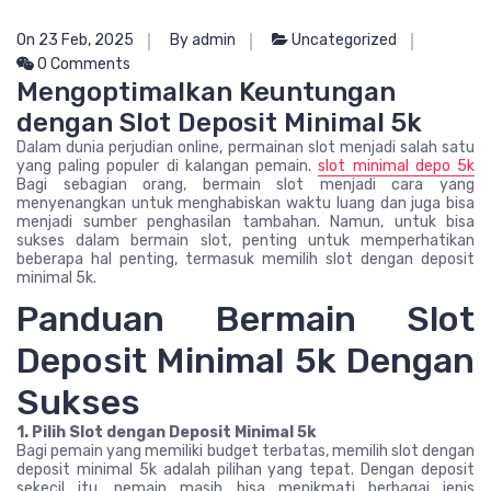
On 23 Feb, 2025
By admin
Uncategorized
0 Comments
Mengoptimalkan Keuntungan
dengan Slot Deposit Minimal 5k
Dalam dunia perjudian online, permainan slot menjadi salah satu
yang paling populer di kalangan pemain.
slot minimal depo 5k
Bagi sebagian orang, bermain slot menjadi cara yang
menyenangkan untuk menghabiskan waktu luang dan juga bisa
menjadi sumber penghasilan tambahan. Namun, untuk bisa
sukses dalam bermain slot, penting untuk memperhatikan
beberapa hal penting, termasuk memilih slot dengan deposit
minimal 5k.
Panduan Bermain Slot
Deposit Minimal 5k Dengan
Sukses
1. Pilih Slot dengan Deposit Minimal 5k
Bagi pemain yang memiliki budget terbatas, memilih slot dengan
deposit minimal 5k adalah pilihan yang tepat. Dengan deposit
sekecil itu, pemain masih bisa menikmati berbagai jenis