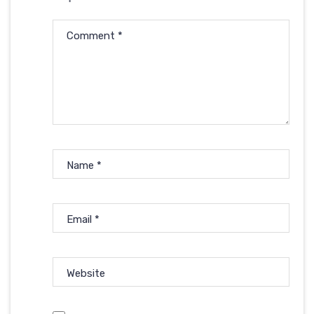
Comment
*
Name
*
Email
*
Website