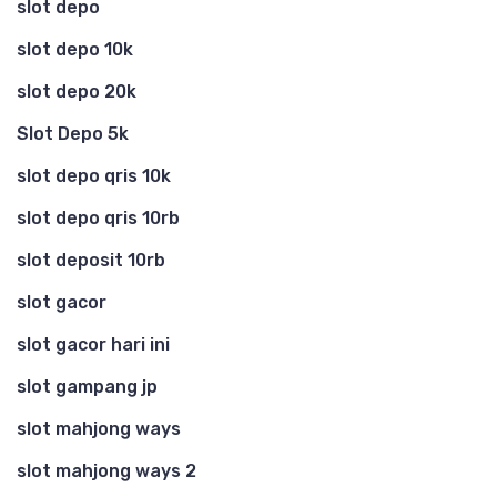
slot depo
slot depo 10k
slot depo 20k
Slot Depo 5k
slot depo qris 10k
slot depo qris 10rb
slot deposit 10rb
slot gacor
slot gacor hari ini
slot gampang jp
slot mahjong ways
slot mahjong ways 2