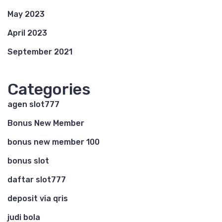
May 2023
April 2023
September 2021
Categories
agen slot777
Bonus New Member
bonus new member 100
bonus slot
daftar slot777
deposit via qris
judi bola