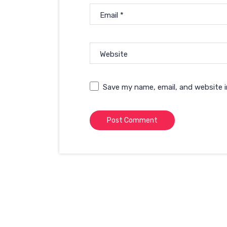
Email
*
Website
Save my name, email, and website i