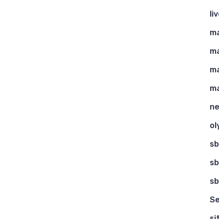
li
m
ma
ma
ma
n
ol
sb
sb
s
Se
si