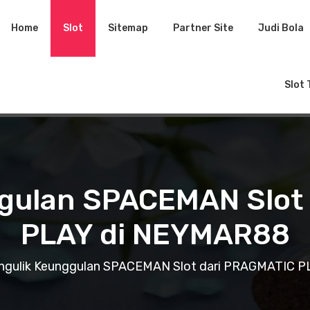
Home
Slot
Sitemap
Partner Site
Judi Bola
Slot 
gulan SPACEMAN Slot
PLAY di NEYMAR88
ngulik Keunggulan SPACEMAN Slot dari PRAGMATIC 