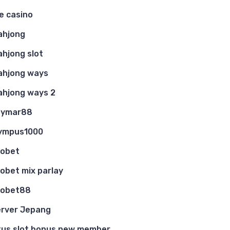
ve casino
ahjong
hjong slot
hjong ways
hjong ways 2
eymar88
ympus1000
obet
obet mix parlay
bobet88
rver Jepang
tus slot bonus new member