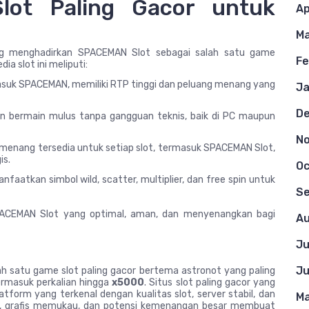
lot Paling Gacor untuk
Ap
Ma
g menghadirkan SPACEMAN Slot sebagai salah satu game
Fe
 slot ini meliputi:
asuk SPACEMAN, memiliki RTP tinggi dan peluang menang yang
Ja
D
n bermain mulus tanpa gangguan teknis, baik di PC maupun
N
 menang tersedia untuk setiap slot, termasuk SPACEMAN Slot,
is.
Oc
faatkan simbol wild, scatter, multiplier, dan free spin untuk
S
CEMAN Slot yang optimal, aman, dan menyenangkan bagi
Au
Ju
Ju
 satu game slot paling gacor bertema astronot yang paling
ermasuk perkalian hingga
x5000
. Situs slot paling gacor yang
latform yang terkenal dengan kualitas slot, server stabil, dan
Ma
sa, grafis memukau, dan potensi kemenangan besar membuat