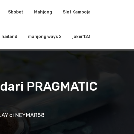
Sbobet
Mahjong
Slot Kamboja
Thailand
mahjong ways 2
joker123
 dari PRAGMATIC
PLAY di NEYMAR88