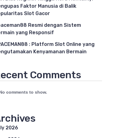
ngupas Faktor Manusia di Balik
pularitas Slot Gacor
aceman88 Resmi dengan Sistem
rmain yang Responsif
ACEMAN88 : Platform Slot Online yang
engutamakan Kenyamanan Bermain
ecent Comments
No comments to show.
rchives
ly 2026