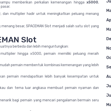
Ju
 mampu memberikan perkalian kemenangan hingga
x5000
,
 pasar.
Ma
er, dan multiplier hadir untuk meningkatkan peluang menang
Ap
 menang besar, SPACEMAN Slot menjadi salah satu slot yang
Ma
EMAN Slot
D
buatnya berbeda dan lebih menguntungkan:
N
multiplier hingga x5000, pemain memiliki peluang meraih
Oc
ermudah pemain membentuk kombinasi kemenangan yang lebih
S
Au
kan pemain mendapatkan lebih banyak kesempatan untuk
Ju
ukau dan tema luar angkasa membuat pemain nyaman dan
Ju
 menarik bagi pemain yang mencari pengalaman bermain seru
Ma