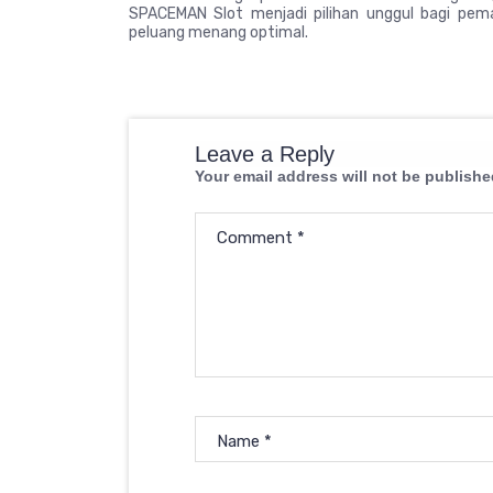
SPACEMAN Slot menjadi pilihan unggul bagi p
peluang menang optimal.
Leave a Reply
Your email address will not be publishe
Comment
*
Name
*