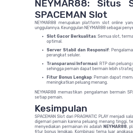
NEYMAR88: Situs S
SPACEMAN Slot
NEYMAR88 merupakan platform slot online yan
unggulannya. Keunggulan NEYMAR88 sebagai penyedia
Slot Gacor Berkualitas
: Semua slot, term
optimal.
Server Stabil dan Responsif
: Pengalama
perangkat seluler.
Transparansi Informasi
: RTP dan peluang
sehingga pemain dapat bermain lebih strateg
Fitur Bonus Lengkap
: Pemain dapat meman
meningkatkan peluang menang.
NEYMAR88 memastikan pengalaman bermain SPA
setiap pemain.
Kesimpulan
SPACEMAN Slot dari PRAGMATIC PLAY menjadi salah
digemari pemain karena peluang menang tinggi, t
menyediakan permainan ini adalah
NEYMAR88
, p
fitur bonus lengkap. Kombinasi tema luar angka