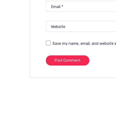
Email
*
Website
Save my name, email, and website i