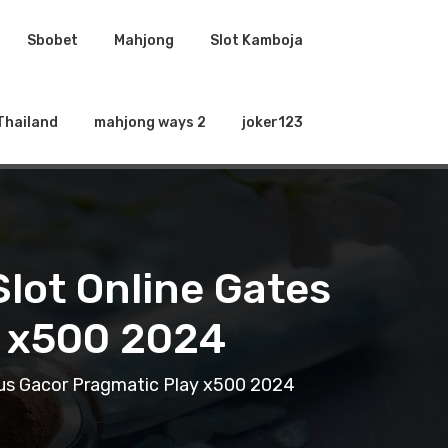
Sbobet
Mahjong
Slot Kamboja
Thailand
mahjong ways 2
joker123
lot Online Gates
y x500 2024
pus Gacor Pragmatic Play x500 2024