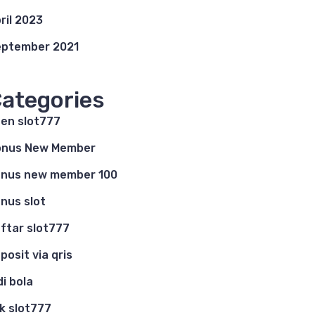
ril 2023
ptember 2021
ategories
en slot777
onus New Member
nus new member 100
nus slot
ftar slot777
posit via qris
di bola
nk slot777