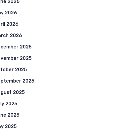
ne 2026
y 2026
ril 2026
rch 2026
ecember 2025
ovember 2025
tober 2025
eptember 2025
gust 2025
ly 2025
ne 2025
y 2025