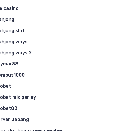
ve casino
ahjong
hjong slot
hjong ways
hjong ways 2
eymar88
ympus1000
obet
obet mix parlay
bobet88
rver Jepang
tus slot bonus new member