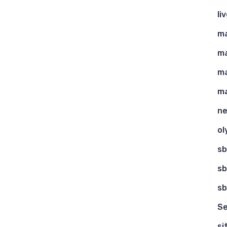
li
m
ma
ma
ma
n
ol
sb
sb
s
Se
si