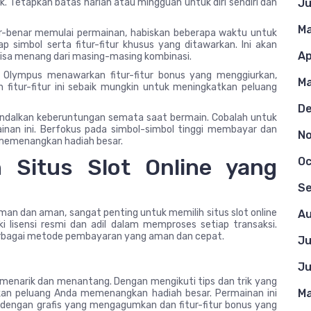
k. Tetapkan batas harian atau mingguan untuk diri sendiri dan
Ju
Ma
-benar memulai permainan, habiskan beberapa waktu untuk
p simbol serta fitur-fitur khusus yang ditawarkan. Ini akan
Ap
a menang dari masing-masing kombinasi.
 Olympus menawarkan fitur-fitur bonus yang menggiurkan,
Ma
an fitur-fitur ini sebaik mungkin untuk meningkatkan peluang
D
ndalkan keberuntungan semata saat bermain. Cobalah untuk
nan ini. Berfokus pada simbol-simbol tinggi membayar dan
N
memenangkan hadiah besar.
 Situs Slot Online yang
Oc
S
n dan aman, sangat penting untuk memilih situs slot online
Au
i lisensi resmi dan adil dalam memproses setiap transaksi.
berbagai metode pembayaran yang aman dan cepat.
Ju
Ju
 menarik dan menantang. Dengan mengikuti tips dan trik yang
Ma
atkan peluang Anda memenangkan hadiah besar. Permainan ini
dengan grafis yang mengagumkan dan fitur-fitur bonus yang