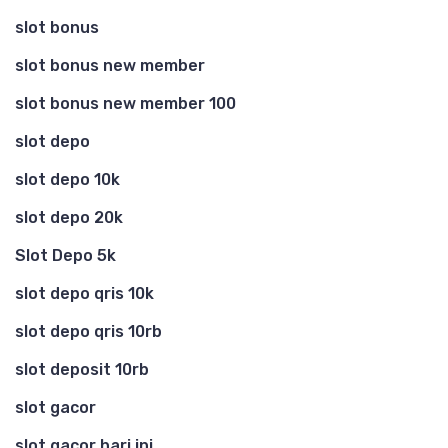
slot bonus
slot bonus new member
slot bonus new member 100
slot depo
slot depo 10k
slot depo 20k
Slot Depo 5k
slot depo qris 10k
slot depo qris 10rb
slot deposit 10rb
slot gacor
slot gacor hari ini