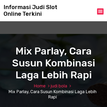
S
Informasi Judi Slot
k
Online Terkini
i
p
t
o
c
o
n
Mix Parlay, Cara
t
e
Susun Kombinasi
n
t
Laga Lebih Rapi
Home
judi bola
Mix Parlay, Cara Susun Kombinasi Laga Lebih
Rapi