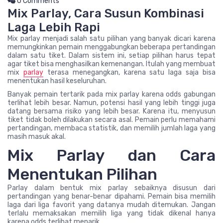
0 Comments
Mix Parlay, Cara Susun Kombinasi
Laga Lebih Rapi
Mix parlay menjadi salah satu pilihan yang banyak dicari karena
memungkinkan pemain menggabungkan beberapa pertandingan
dalam satu tiket. Dalam sistem ini, setiap pilihan harus tepat
agar tiket bisa menghasilkan kemenangan. Itulah yang membuat
mix
parlay
terasa menegangkan, karena satu laga saja bisa
menentukan hasil keseluruhan.
Banyak pemain tertarik pada mix parlay karena odds gabungan
terlihat lebih besar. Namun, potensi hasil yang lebih tinggi juga
datang bersama risiko yang lebih besar. Karena itu, menyusun
tiket tidak boleh dilakukan secara asal. Pemain perlu memahami
pertandingan, membaca statistik, dan memilih jumlah laga yang
masih masuk akal.
Mix Parlay dan Cara
Menentukan Pilihan
Parlay dalam bentuk mix parlay sebaiknya disusun dari
pertandingan yang benar-benar dipahami. Pemain bisa memilih
laga dari liga favorit yang datanya mudah ditemukan. Jangan
terlalu memaksakan memilih liga yang tidak dikenal hanya
karena odds terlihat menarik.