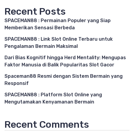
Recent Posts
SPACEMAN88 : Permainan Populer yang Siap
Memberikan Sensasi Berbeda
SPACEMAN88 : Link Slot Online Terbaru untuk
Pengalaman Bermain Maksimal
Dari Bias Kognitif hingga Herd Mentality: Mengupas
Faktor Manusia di Balik Popularitas Slot Gacor
Spaceman88 Resmi dengan Sistem Bermain yang
Responsif
SPACEMAN88 : Platform Slot Online yang
Mengutamakan Kenyamanan Bermain
Recent Comments