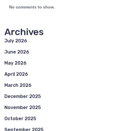
No comments to show.
Archives
July 2026
June 2026
May 2026
April 2026
March 2026
December 2025
November 2025
October 2025
September 2025