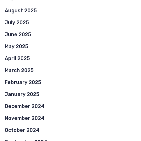
August 2025
July 2025
June 2025
May 2025
April 2025
March 2025
February 2025
January 2025
December 2024
November 2024
October 2024