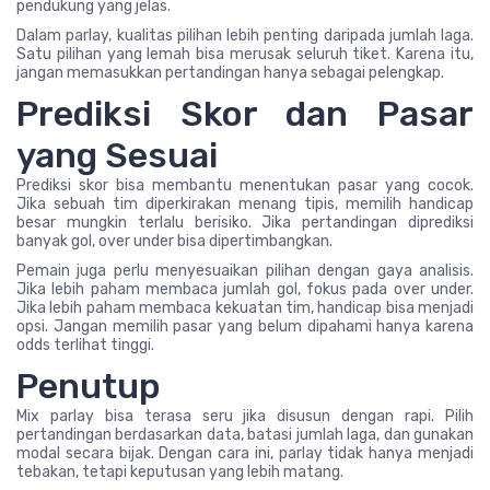
pendukung yang jelas.
Dalam parlay, kualitas pilihan lebih penting daripada jumlah laga.
Satu pilihan yang lemah bisa merusak seluruh tiket. Karena itu,
jangan memasukkan pertandingan hanya sebagai pelengkap.
Prediksi Skor dan Pasar
yang Sesuai
Prediksi skor bisa membantu menentukan pasar yang cocok.
Jika sebuah tim diperkirakan menang tipis, memilih handicap
besar mungkin terlalu berisiko. Jika pertandingan diprediksi
banyak gol, over under bisa dipertimbangkan.
Pemain juga perlu menyesuaikan pilihan dengan gaya analisis.
Jika lebih paham membaca jumlah gol, fokus pada over under.
Jika lebih paham membaca kekuatan tim, handicap bisa menjadi
opsi. Jangan memilih pasar yang belum dipahami hanya karena
odds terlihat tinggi.
Penutup
Mix parlay bisa terasa seru jika disusun dengan rapi. Pilih
pertandingan berdasarkan data, batasi jumlah laga, dan gunakan
modal secara bijak. Dengan cara ini, parlay tidak hanya menjadi
tebakan, tetapi keputusan yang lebih matang.