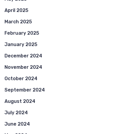
April 2025
March 2025
February 2025
January 2025
December 2024
November 2024
October 2024
September 2024
August 2024
July 2024
June 2024