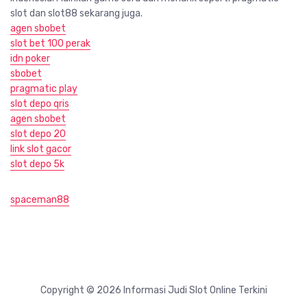
slot dan slot88 sekarang juga.
agen sbobet
slot bet 100 perak
idn poker
sbobet
pragmatic play
slot depo qris
agen sbobet
slot depo 20
link slot gacor
slot depo 5k
spaceman88
Copyright © 2026 Informasi Judi Slot Online Terkini