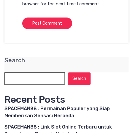
browser for the next time I comment.
Search
Search
Recent Posts
SPACEMAN88 : Permainan Populer yang Siap
Memberikan Sensasi Berbeda
SPACEMAN88 : Link Slot Online Terbaru untuk