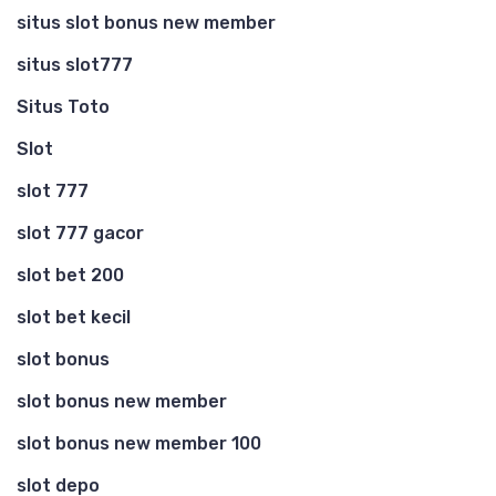
situs slot bonus new member
situs slot777
Situs Toto
Slot
slot 777
slot 777 gacor
slot bet 200
slot bet kecil
slot bonus
slot bonus new member
slot bonus new member 100
slot depo