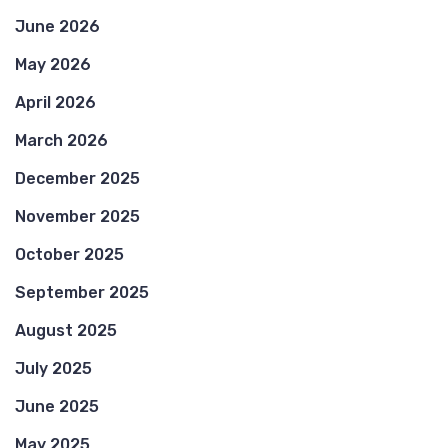
June 2026
May 2026
April 2026
March 2026
December 2025
November 2025
October 2025
September 2025
August 2025
July 2025
June 2025
May 2025