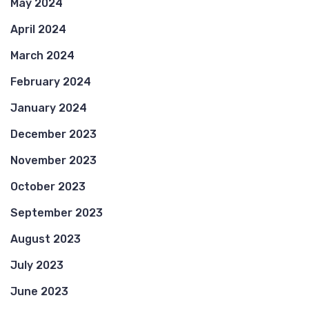
May 2024
April 2024
March 2024
February 2024
January 2024
December 2023
November 2023
October 2023
September 2023
August 2023
July 2023
June 2023