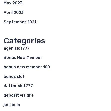
May 2023
April 2023
September 2021
Categories
agen slot777
Bonus New Member
bonus new member 100
bonus slot
daftar slot777
deposit via qris
judi bola