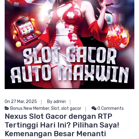
On 27 Mar, 2025
By admin
Bonus New Member
,
Slot
,
slot gacor
0 Comments
Nexus Slot Gacor dengan RTP
Tertinggi Hari Ini? Pilihan Saya!
Kemenangan Besar Menanti