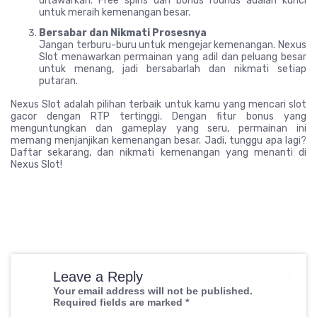
ditawarkan. Free spins dan bonus rounds adalah kunci
untuk meraih kemenangan besar.
Bersabar dan Nikmati Prosesnya
Jangan terburu-buru untuk mengejar kemenangan. Nexus
Slot menawarkan permainan yang adil dan peluang besar
untuk menang, jadi bersabarlah dan nikmati setiap
putaran.
Nexus Slot adalah pilihan terbaik untuk kamu yang mencari slot
gacor dengan RTP tertinggi. Dengan fitur bonus yang
menguntungkan dan gameplay yang seru, permainan ini
memang menjanjikan kemenangan besar. Jadi, tunggu apa lagi?
Daftar sekarang, dan nikmati kemenangan yang menanti di
Nexus Slot!
Leave a Reply
Your email address will not be published.
Required fields are marked
*