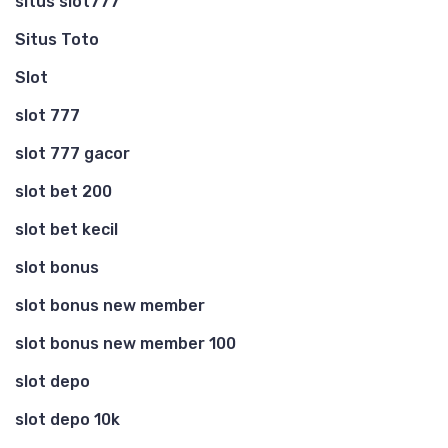
situs slot777
Situs Toto
Slot
slot 777
slot 777 gacor
slot bet 200
slot bet kecil
slot bonus
slot bonus new member
slot bonus new member 100
slot depo
slot depo 10k