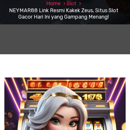
Home
Slot
NEYMAR88 Link Resmi Kakek Zeus, Situs Slot
Gacor Hari Ini yang Gampang Menang!