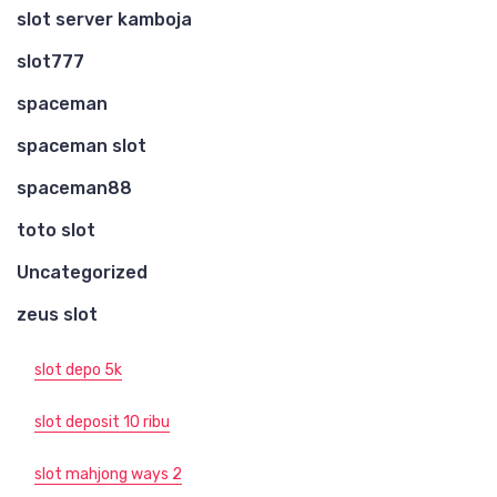
slot server kamboja
slot777
spaceman
spaceman slot
spaceman88
toto slot
Uncategorized
zeus slot
slot depo 5k
slot deposit 10 ribu
slot mahjong ways 2