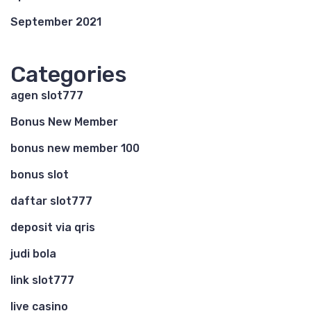
September 2021
Categories
agen slot777
Bonus New Member
bonus new member 100
bonus slot
daftar slot777
deposit via qris
judi bola
link slot777
live casino