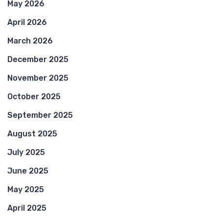
May 2026
April 2026
March 2026
December 2025
November 2025
October 2025
September 2025
August 2025
July 2025
June 2025
May 2025
April 2025