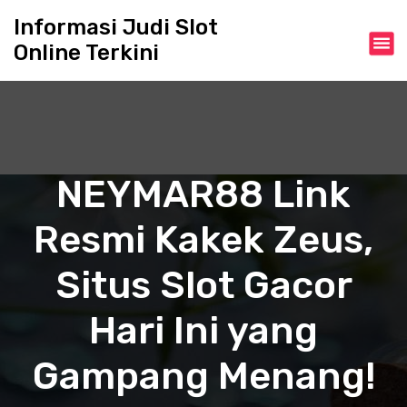
S
Informasi Judi Slot
k
Online Terkini
i
p
t
o
c
o
n
NEYMAR88 Link
t
e
Resmi Kakek Zeus,
n
t
Situs Slot Gacor
Hari Ini yang
Gampang Menang!