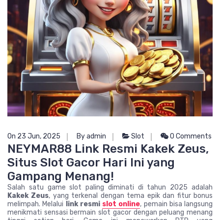
On 23 Jun, 2025
By admin
Slot
0 Comments
NEYMAR88 Link Resmi Kakek Zeus,
Situs Slot Gacor Hari Ini yang
Gampang Menang!
Salah satu game slot paling diminati di tahun 2025 adalah
Kakek Zeus
, yang terkenal dengan tema epik dan fitur bonus
melimpah. Melalui
link resmi
slot online
, pemain bisa langsung
menikmati sensasi bermain slot gacor dengan peluang menang