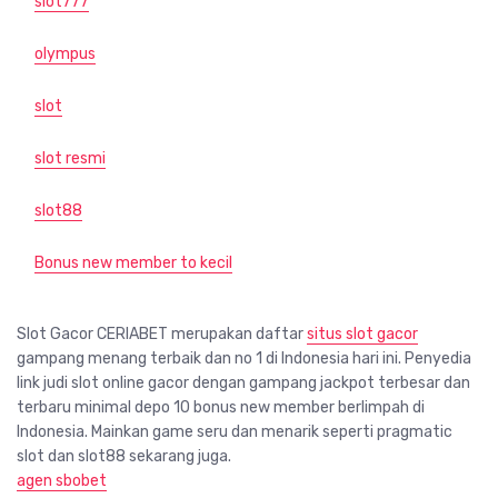
slot777
olympus
slot
slot resmi
slot88
Bonus new member to kecil
Slot Gacor CERIABET merupakan daftar
situs slot gacor
gampang menang terbaik dan no 1 di Indonesia hari ini. Penyedia
link judi slot online gacor dengan gampang jackpot terbesar dan
terbaru minimal depo 10 bonus new member berlimpah di
Indonesia. Mainkan game seru dan menarik seperti pragmatic
slot dan slot88 sekarang juga.
agen sbobet