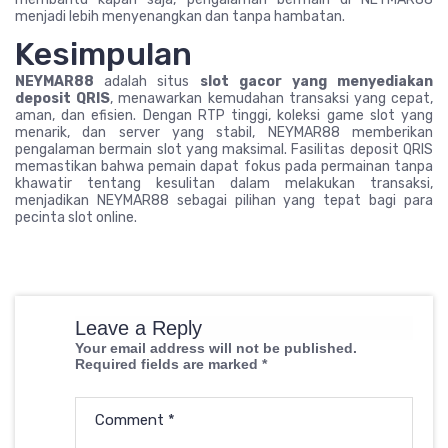
menjadi lebih menyenangkan dan tanpa hambatan.
Kesimpulan
NEYMAR88
adalah situs
slot gacor yang menyediakan
deposit QRIS
, menawarkan kemudahan transaksi yang cepat,
aman, dan efisien. Dengan RTP tinggi, koleksi game slot yang
menarik, dan server yang stabil, NEYMAR88 memberikan
pengalaman bermain slot yang maksimal. Fasilitas deposit QRIS
memastikan bahwa pemain dapat fokus pada permainan tanpa
khawatir tentang kesulitan dalam melakukan transaksi,
menjadikan NEYMAR88 sebagai pilihan yang tepat bagi para
pecinta slot online.
Leave a Reply
Your email address will not be published.
Required fields are marked
*
Comment
*